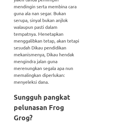
mendingin serta membina cara
guna ala nan segar. Bukan
serupa, sinyal bukan anjlok
walaupun pasti dalam
tempatnya. Menetapkan
menggalibkan tetap, akan tetapi
sesudah Dikau pendidikan
mekanismenya, Dikau hendak
mengindra jalan guna
merenungkan segala apa nun
memalingkan diperlukan:
menyeleksi dana.
Sungguh pangkat
pelunasan Frog
Grog?