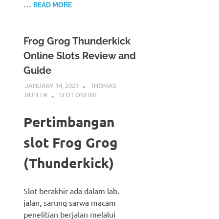
…
READ MORE
Frog Grog Thunderkick
Online Slots Review and
Guide
JANUARY 14, 2023
THOMAS
BUTLER
SLOT ONLINE
Pertimbangan
slot Frog Grog
(Thunderkick)
Slot berakhir ada dalam lab.
jalan, sarung sarwa macam
penelitian berjalan melalui