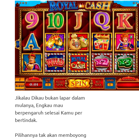
Jikalau Dikau bukan lapar dalam
mulanya, Engkau mau
berpengaruh selesai Kamu per
bertindak.
Pilihannya tak akan memboyong