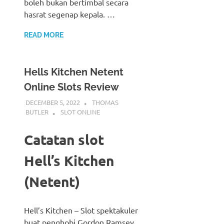
boleh bukan bertimbal secara
hasrat segenap kepala. …
READ MORE
Hells Kitchen Netent
Online Slots Review
DECEMBER 5, 2022
THOMAS
BUTLER
SLOT ONLINE
Catatan slot
Hell’s Kitchen
(Netent)
Hell’s Kitchen – Slot spektakuler
buat penghobi Gordon Ramsey.