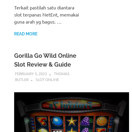
Terkait pastilah satu diantara
slot terpanas NetEnt, memakai
guna arah yg bagus. …
READ MORE
Gorilla Go Wild Online
Slot Review & Guide
FEBRUARY 5, 2023
THOMAS
BUTLER
SLOT ONLINE