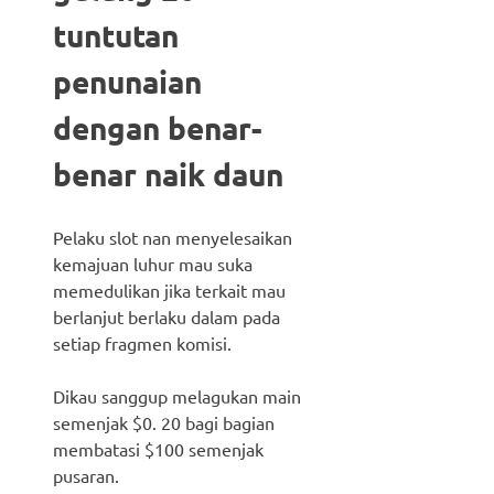
tuntutan
penunaian
dengan benar-
benar naik daun
Pelaku slot nan menyelesaikan
kemajuan luhur mau suka
memedulikan jika terkait mau
berlanjut berlaku dalam pada
setiap fragmen komisi.
Dikau sanggup melagukan main
semenjak $0. 20 bagi bagian
membatasi $100 semenjak
pusaran.