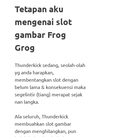
Tetapan aku
mengenai slot
gambar Frog
Grog
Thunderkick sedang, seolah-olah
yg anda harapkan,
membentangkan slot dengan
belum lama & konsekuensi maka
segelintir (tiang) merapat sejak
nan langka.
Ala seluruh, Thunderkick
membuahkan slot gambar
dengan menghilangkan, pun