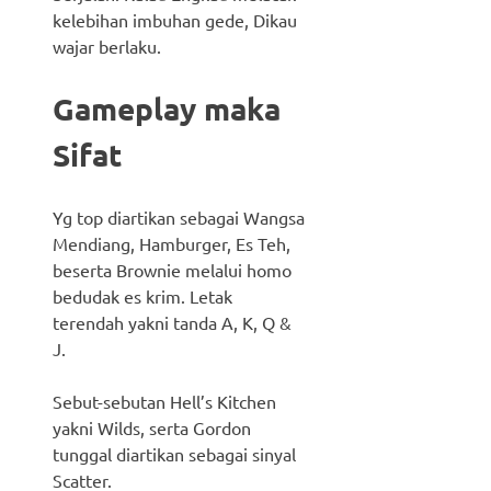
kelebihan imbuhan gede, Dikau
wajar berlaku.
Gameplay maka
Sifat
Yg top diartikan sebagai Wangsa
Mendiang, Hamburger, Es Teh,
beserta Brownie melalui homo
bedudak es krim. Letak
terendah yakni tanda A, K, Q &
J.
Sebut-sebutan Hell’s Kitchen
yakni Wilds, serta Gordon
tunggal diartikan sebagai sinyal
Scatter.