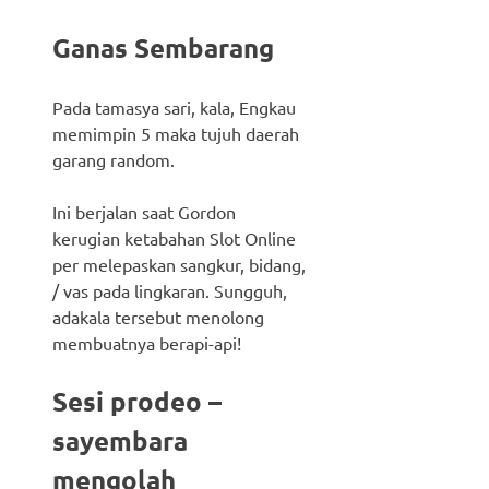
Ganas Sembarang
Pada tamasya sari, kala, Engkau
memimpin 5 maka tujuh daerah
garang random.
Ini berjalan saat Gordon
kerugian ketabahan Slot Online
per melepaskan sangkur, bidang,
/ vas pada lingkaran. Sungguh,
adakala tersebut menolong
membuatnya berapi-api!
Sesi prodeo –
sayembara
mengolah