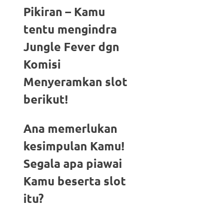
Pikiran – Kamu
tentu mengindra
Jungle Fever dgn
Komisi
Menyeramkan slot
berikut!
Ana memerlukan
kesimpulan Kamu!
Segala apa piawai
Kamu beserta slot
itu?