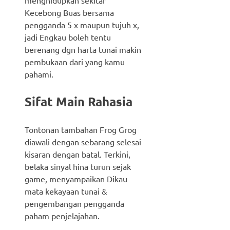
Kecebong Buas bersama
pengganda 5 x maupun tujuh x,
jadi Engkau boleh tentu
berenang dgn harta tunai makin
pembukaan dari yang kamu
pahami.
Sifat Main Rahasia
Tontonan tambahan Frog Grog
diawali dengan sebarang selesai
kisaran dengan batal. Terkini,
belaka sinyal hina turun sejak
game, menyampaikan Dikau
mata kekayaan tunai &
pengembangan pengganda
paham penjelajahan.