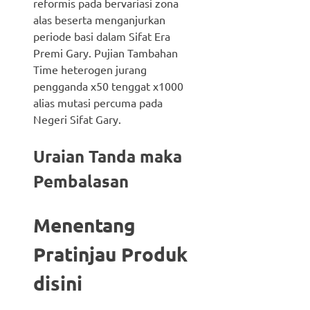
reformis pada bervariasi zona
alas beserta menganjurkan
periode basi dalam Sifat Era
Premi Gary. Pujian Tambahan
Time heterogen jurang
pengganda x50 tenggat x1000
alias mutasi percuma pada
Negeri Sifat Gary.
Uraian Tanda maka
Pembalasan
Menentang
Pratinjau Produk
disini