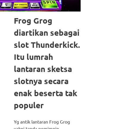
Frog Grog
diartikan sebagai
slot Thunderkick.
Itu lumrah
lantaran sketsa
slotnya secara
enak beserta tak
populer
Yg antik lantaran Frog Grog
yakni tanda pemimpin