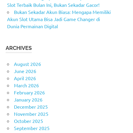
Slot Terbaik Bulan Ini, Bukan Sekadar Gacor!
Bukan Sekadar Akun Biasa: Mengapa Memiliki
Akun Slot Utama Bisa Jadi Game Changer di
Dunia Permainan Digital
ARCHIVES
August 2026
June 2026
April 2026
March 2026
February 2026
January 2026
December 2025
November 2025
October 2025
September 2025