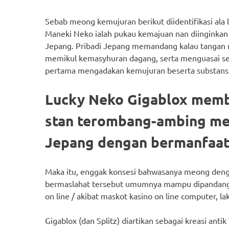
Sebab meong kemujuran berikut diidentifikasi ala 
Maneki Neko ialah pukau kemajuan nan diinginkan
Jepang. Pribadi Jepang memandang kalau tangan 
memikul kemasyhuran dagang, serta menguasai sec
pertama mengadakan kemujuran beserta substansi
Lucky Neko Gigablox mem
stan terombang-ambing m
Jepang dengan bermanfaa
Maka itu, enggak konsesi bahwasanya meong den
bermaslahat tersebut umumnya mampu dipandang
on line / akibat maskot kasino on line computer, la
Gigablox (dan Splitz) diartikan sebagai kreasi antik 