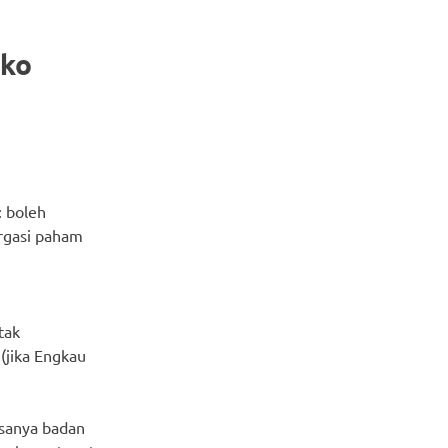
eko
: boleh
rgasi paham
tak
(jika Engkau
sanya badan