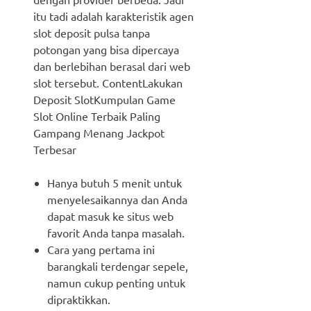
itu tadi adalah karakteristik agen
slot deposit pulsa tanpa
potongan yang bisa dipercaya
dan berlebihan berasal dari web
slot tersebut. ContentLakukan
Deposit SlotKumpulan Game
Slot Online Terbaik Paling
Gampang Menang Jackpot
Terbesar
Hanya butuh 5 menit untuk
menyelesaikannya dan Anda
dapat masuk ke situs web
favorit Anda tanpa masalah.
Cara yang pertama ini
barangkali terdengar sepele,
namun cukup penting untuk
dipraktikkan.