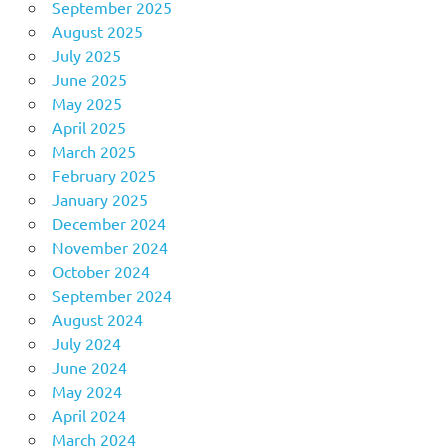
September 2025
August 2025
July 2025
June 2025
May 2025
April 2025
March 2025
February 2025
January 2025
December 2024
November 2024
October 2024
September 2024
August 2024
July 2024
June 2024
May 2024
April 2024
March 2024