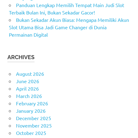
Panduan Lengkap Memilih Tempat Main Judi Slot
Terbaik Bulan Ini, Bukan Sekadar Gacor!
Bukan Sekadar Akun Biasa: Mengapa Memiliki Akun
Slot Utama Bisa Jadi Game Changer di Dunia
Permainan Digital
ARCHIVES
August 2026
June 2026
April 2026
March 2026
February 2026
January 2026
December 2025
November 2025
October 2025