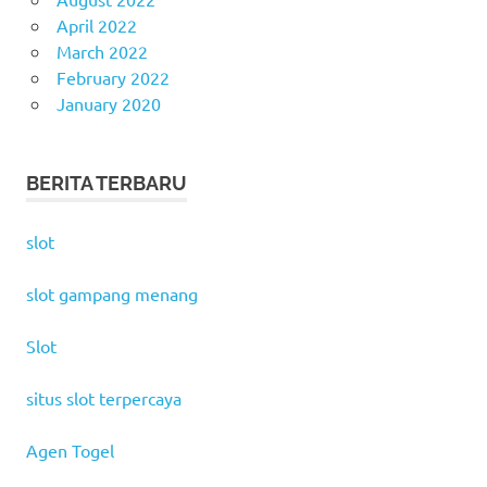
April 2022
March 2022
February 2022
January 2020
BERITA TERBARU
slot
slot gampang menang
Slot
situs slot terpercaya
Agen Togel