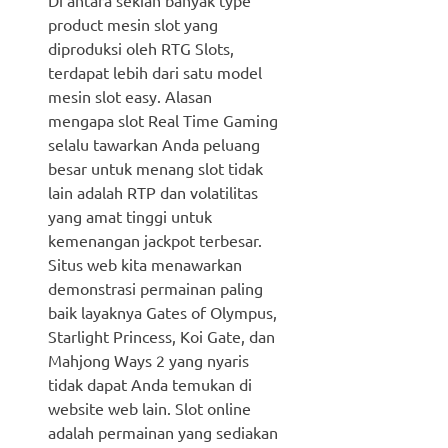
product mesin slot yang
diproduksi oleh RTG Slots,
terdapat lebih dari satu model
mesin slot easy. Alasan
mengapa slot Real Time Gaming
selalu tawarkan Anda peluang
besar untuk menang slot tidak
lain adalah RTP dan volatilitas
yang amat tinggi untuk
kemenangan jackpot terbesar.
Situs web kita menawarkan
demonstrasi permainan paling
baik layaknya Gates of Olympus,
Starlight Princess, Koi Gate, dan
Mahjong Ways 2 yang nyaris
tidak dapat Anda temukan di
website web lain. Slot online
adalah permainan yang sediakan