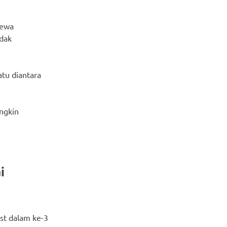
mewa
dak
tu diantara
ngkin
i
st dalam ke-3