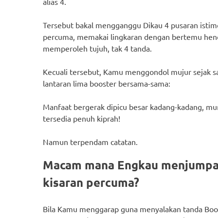
alias 4.
Tersebut bakal mengganggu Dikau 4 pusaran isti
percuma, memakai lingkaran dengan bertemu hen
memperoleh tujuh, tak 4 tanda.
Kecuali tersebut, Kamu menggondol mujur sejak sa
lantaran lima booster bersama-sama:
Manfaat bergerak dipicu besar kadang-kadang, mu
tersedia penuh kiprah!
Namun terpendam catatan.
Macam mana Engkau menjumpa
kisaran percuma?
Bila Kamu menggarap guna menyalakan tanda Boo