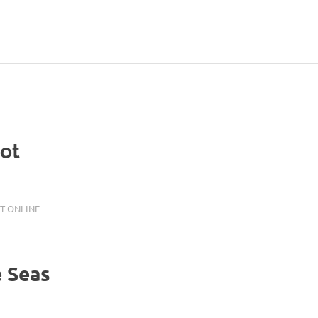
lot
OT ONLINE
e Seas