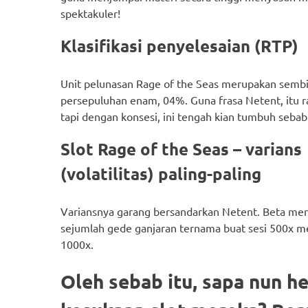
spektakuler!
Klasifikasi penyelesaian (RTP)
Unit pelunasan Rage of the Seas merupakan sembi
persepuluhan enam, 04%. Guna frasa Netent, itu r
tapi dengan konsesi, ini tengah kian tumbuh seba
Slot Rage of the Seas – varians
(volatilitas) paling-paling
Variansnya garang bersandarkan Netent. Beta me
sejumlah gede ganjaran ternama buat sesi 500x 
1000x.
Oleh sebab itu, sapa nun h