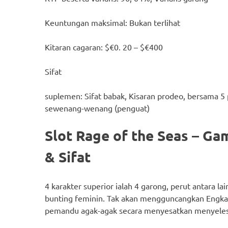
Keuntungan maksimal: Bukan terlihat
Kitaran cagaran: $€0. 20 – $€400
Sifat
suplemen: Sifat babak, Kisaran prodeo, bersama 5 
sewenang-wenang (penguat)
Slot Rage of the Seas – Ga
& Sifat
4 karakter superior ialah 4 garong, perut antara la
bunting feminin. Tak akan mengguncangkan Engkau
pemandu agak-agak secara menyesatkan menyeles