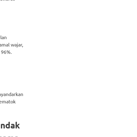
lan
amal wajar,
b 96%.
nyandarkan
mematok
endak