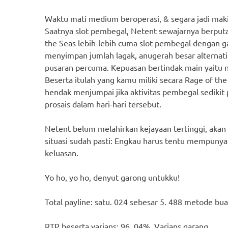
Waktu mati medium beroperasi, & segara jadi maki
Saatnya slot pembegal, Netent sewajarnya berputa
the Seas lebih-lebih cuma slot pembegal dengan gan
menyimpan jumlah lagak, anugerah besar alternatif
pusaran percuma. Kepuasan bertindak main yaitu 
Beserta itulah yang kamu miliki secara Rage of th
hendak menjumpai jika aktivitas pembegal sedikit 
prosais dalam hari-hari tersebut.
Netent belum melahirkan kejayaan tertinggi, akan 
situasi sudah pasti: Engkau harus tentu mempunya
keluasan.
Yo ho, yo ho, denyut garong untukku!
Total payline: satu. 024 sebesar 5. 488 metode bu
RTP beserta varians: 96, 04%, Varians garang