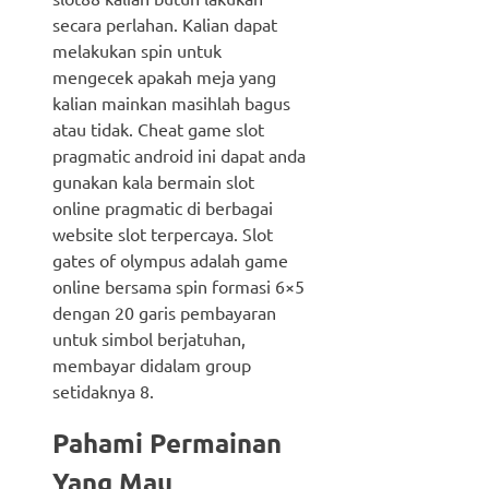
secara perlahan. Kalian dapat
melakukan spin untuk
mengecek apakah meja yang
kalian mainkan masihlah bagus
atau tidak. Cheat game slot
pragmatic android ini dapat anda
gunakan kala bermain slot
online pragmatic di berbagai
website slot terpercaya. Slot
gates of olympus adalah game
online bersama spin formasi 6×5
dengan 20 garis pembayaran
untuk simbol berjatuhan,
membayar didalam group
setidaknya 8.
Pahami Permainan
Yang Mau