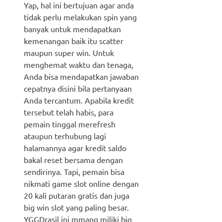
Yap, hal ini bertujuan agar anda
tidak perlu melakukan spin yang
banyak untuk mendapatkan
kemenangan baik itu scatter
maupun super win. Untuk
menghemat waktu dan tenaga,
Anda bisa mendapatkan jawaban
cepatnya disini bila pertanyaan
Anda tercantum. Apabila kredit
tersebut telah habis, para
pemain tinggal merefresh
ataupun terhubung lagi
halamannya agar kredit saldo
bakal reset bersama dengan
sendirinya. Tapi, pemain bisa
nikmati game slot online dengan
20 kali putaran gratis dan juga
big win slot yang paling besar.
YGGDrasil ini mmang miliki big