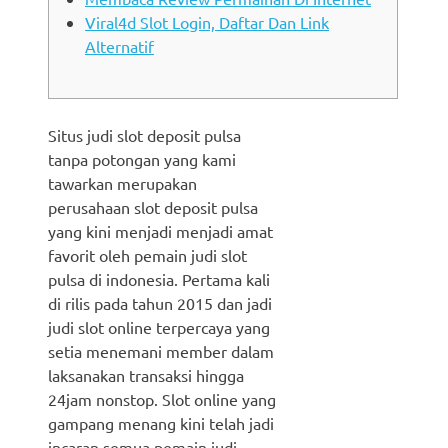
Viral4d Slot Login, Daftar Dan Link
Alternatif
Situs judi slot deposit pulsa
tanpa potongan yang kami
tawarkan merupakan
perusahaan slot deposit pulsa
yang kini menjadi menjadi amat
favorit oleh pemain judi slot
pulsa di indonesia. Pertama kali
di rilis pada tahun 2015 dan jadi
judi slot online terpercaya yang
setia menemani member dalam
laksanakan transaksi hingga
24jam nonstop. Slot online yang
gampang menang kini telah jadi
incaran semua pemain judi