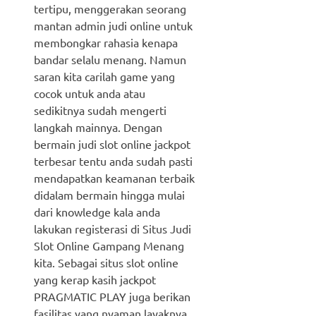
tertipu, menggerakan seorang
mantan admin judi online untuk
membongkar rahasia kenapa
bandar selalu menang. Namun
saran kita carilah game yang
cocok untuk anda atau
sedikitnya sudah mengerti
langkah mainnya. Dengan
bermain judi slot online jackpot
terbesar tentu anda sudah pasti
mendapatkan keamanan terbaik
didalam bermain hingga mulai
dari knowledge kala anda
lakukan registerasi di Situs Judi
Slot Online Gampang Menang
kita. Sebagai situs slot online
yang kerap kasih jackpot
PRAGMATIC PLAY juga berikan
fasilitas yang nyaman layaknya