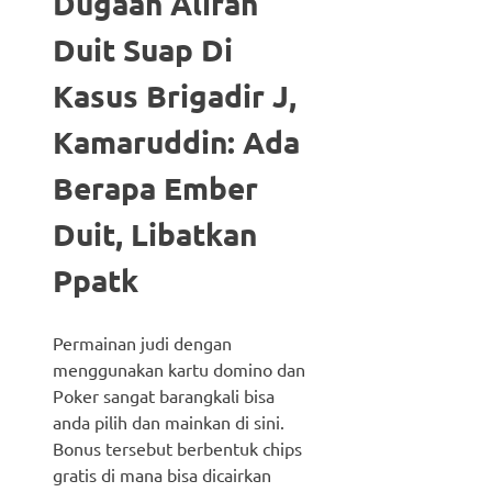
Dugaan Aliran
Duit Suap Di
Kasus Brigadir J,
Kamaruddin: Ada
Berapa Ember
Duit, Libatkan
Ppatk
Permainan judi dengan
menggunakan kartu domino dan
Poker sangat barangkali bisa
anda pilih dan mainkan di sini.
Bonus tersebut berbentuk chips
gratis di mana bisa dicairkan