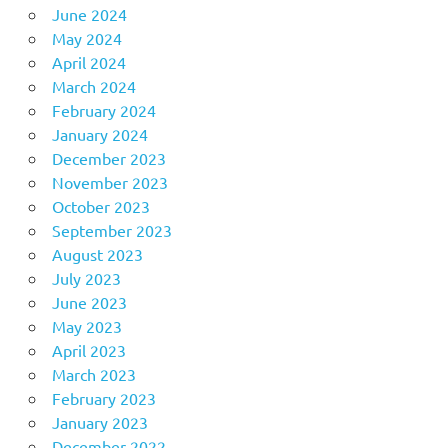
June 2024
May 2024
April 2024
March 2024
February 2024
January 2024
December 2023
November 2023
October 2023
September 2023
August 2023
July 2023
June 2023
May 2023
April 2023
March 2023
February 2023
January 2023
December 2022