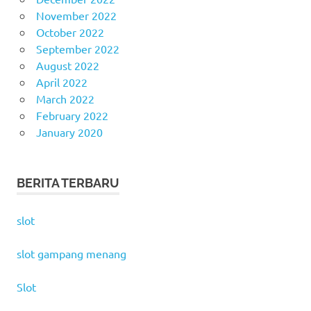
November 2022
October 2022
September 2022
August 2022
April 2022
March 2022
February 2022
January 2020
BERITA TERBARU
slot
slot gampang menang
Slot