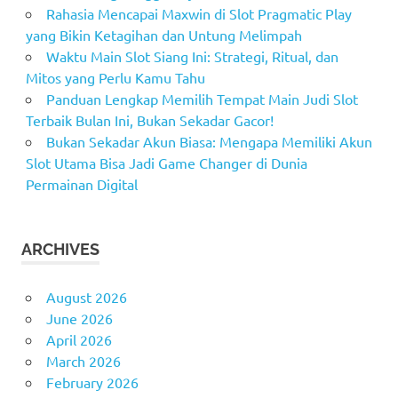
Rahasia Mencapai Maxwin di Slot Pragmatic Play
yang Bikin Ketagihan dan Untung Melimpah
Waktu Main Slot Siang Ini: Strategi, Ritual, dan
Mitos yang Perlu Kamu Tahu
Panduan Lengkap Memilih Tempat Main Judi Slot
Terbaik Bulan Ini, Bukan Sekadar Gacor!
Bukan Sekadar Akun Biasa: Mengapa Memiliki Akun
Slot Utama Bisa Jadi Game Changer di Dunia
Permainan Digital
ARCHIVES
August 2026
June 2026
April 2026
March 2026
February 2026