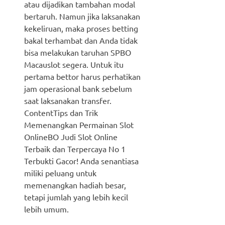
atau dijadikan tambahan modal
bertaruh. Namun jika laksanakan
kekeliruan, maka proses betting
bakal terhambat dan Anda tidak
bisa melakukan taruhan SPBO
Macauslot segera. Untuk itu
pertama bettor harus perhatikan
jam operasional bank sebelum
saat laksanakan transfer.
ContentTips dan Trik
Memenangkan Permainan Slot
OnlineBO Judi Slot Online
Terbaik dan Terpercaya No 1
Terbukti Gacor! Anda senantiasa
miliki peluang untuk
memenangkan hadiah besar,
tetapi jumlah yang lebih kecil
lebih umum.