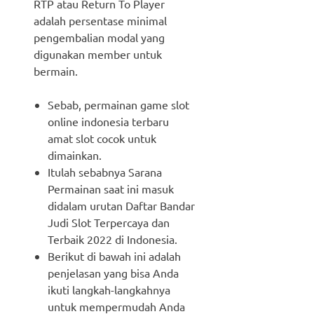
RTP atau Return To Player
adalah persentase minimal
pengembalian modal yang
digunakan member untuk
bermain.
Sebab, permainan game slot
online indonesia terbaru
amat slot cocok untuk
dimainkan.
Itulah sebabnya Sarana
Permainan saat ini masuk
didalam urutan Daftar Bandar
Judi Slot Terpercaya dan
Terbaik 2022 di Indonesia.
Berikut di bawah ini adalah
penjelasan yang bisa Anda
ikuti langkah-langkahnya
untuk mempermudah Anda