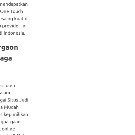
u mendapatkan
 One Touch
saing kuat di
provider ini
i Indonesia.
rgaon
Naga
ari oleh
dalam
gai Situs Judi
aya Mudah
 kepimilikan
nghargaan
 online