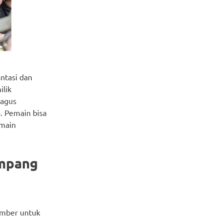
ntasi dan
ilik
bagus
. Pemain bisa
main
ampang
ember untuk