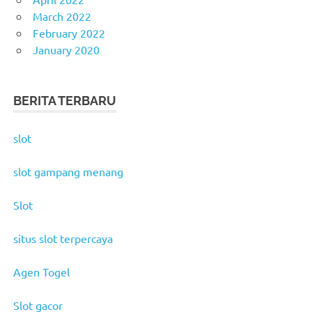
March 2022
February 2022
January 2020
BERITA TERBARU
slot
slot gampang menang
Slot
situs slot terpercaya
Agen Togel
Slot gacor