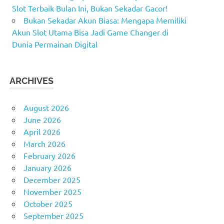
Slot Terbaik Bulan Ini, Bukan Sekadar Gacor!
Bukan Sekadar Akun Biasa: Mengapa Memiliki
Akun Slot Utama Bisa Jadi Game Changer di
Dunia Permainan Digital
ARCHIVES
August 2026
June 2026
April 2026
March 2026
February 2026
January 2026
December 2025
November 2025
October 2025
September 2025