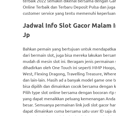
terbaik 2022 semakin dikenal bersama dengan Gam
Online Terbaik dan Terbaru Deposit Pulsa dan juga
customer service yang tentu memenuhi keperluan 
Jadwal Info Slot Gacor Malam I
Jp
Bahkan pemain yang bertujuan untuk mendapatkan
dari bermain slot, juga bisa mereka lakukan bers
mudah di mesin slot ini. Beragam jenis permainan 
dihadirkan oleh One Touch ini seperti MMP Hoops,
West, Flexing Dragong, Travelling Treasure, Where
dan lain-lain. Masih ad a banyak model game one 
bisa dipilih dan dimainkan cocok bersama dengan
Pilih type slot online bersama dengan bocoran rtp s
yang dapat menaikkan peluang kemenangan Anda j
besar. Semuanya permainan link judi slot gacor hari
dapat dimainkan cuma bersama satu user ID saja da