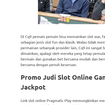
Di Cq9 pemain pemain bisa memainkan slot war, fa
sebagian jenis slot fun dan klasik. Walau tidak mem
permainan sebanyak provider lain, Cq9 ini sangat 
dimainkan, apalagi oleh mereka yang tetap pemula
bermain dan gunakan bet bersama mudah dan ber
bersama dengan penuh keseruan.
Promo Judi Slot Online G
Jackpot
Link slot online Pragmatic Play memungkinkan m