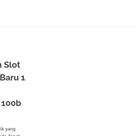
 Slot
Baru 1
 100b
rik yang
nda dapat