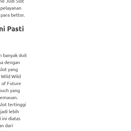
e Judi Slot
 pelayanan
para bettor.
ni Pasti
 banyak duit
ama dengan
slot yang
 Wild Wild
 of Future
touch yang
 kemauan.
lot tertinggi
adi lebih
 ini diatas
n dari