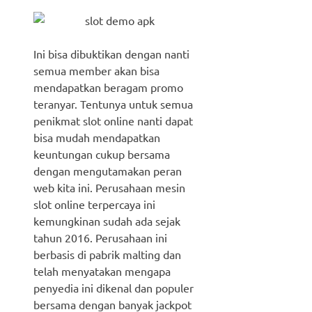
Ini bisa dibuktikan dengan nanti
semua member akan bisa
mendapatkan beragam promo
teranyar. Tentunya untuk semua
penikmat slot online nanti dapat
bisa mudah mendapatkan
keuntungan cukup bersama
dengan mengutamakan peran
web kita ini. Perusahaan mesin
slot online terpercaya ini
kemungkinan sudah ada sejak
tahun 2016. Perusahaan ini
berbasis di pabrik malting dan
telah menyatakan mengapa
penyedia ini dikenal dan populer
bersama dengan banyak jackpot