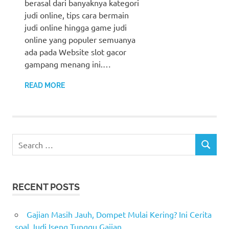
berasal dari banyaknya kategori
judi online, tips cara bermain
judi online hingga game judi
online yang populer semuanya
ada pada Website slot gacor
gampang menang ini.…
READ MORE
Search
SEARCH
for:
RECENT POSTS
Gajian Masih Jauh, Dompet Mulai Kering? Ini Cerita
soal Judi Iseng Tunggu Gajian