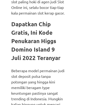
slot paling hoki di agen judi Slot
Online ini, selalu bocor tiap-tiap
kala permainan slot kerap gacor.
Dapatkan Chip
Gratis, Ini Kode
Penukaran Higgs
Domino Island 9
Juli 2022 Teranyar
Beberapa model permainan judi
slot deposit pulsa tanpa
potongan yang hingga kini
memiliki beragam type
keuntungan pastinya sangat
trending di Indonesia. Mungkin
kalian bingung untuk mencari