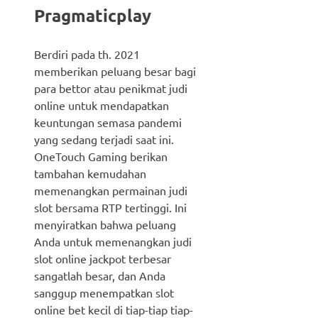
Pragmaticplay
Berdiri pada th. 2021
memberikan peluang besar bagi
para bettor atau penikmat judi
online untuk mendapatkan
keuntungan semasa pandemi
yang sedang terjadi saat ini.
OneTouch Gaming berikan
tambahan kemudahan
memenangkan permainan judi
slot bersama RTP tertinggi. Ini
menyiratkan bahwa peluang
Anda untuk memenangkan judi
slot online jackpot terbesar
sangatlah besar, dan Anda
sanggup menempatkan slot
online bet kecil di tiap-tiap tiap-