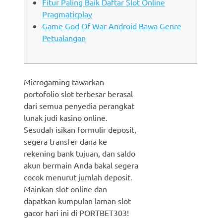
Fitur Paling Baik Daftar Slot Online
Pragmaticplay
Game God Of War Android Bawa Genre
Petualangan
Microgaming tawarkan
portofolio slot terbesar berasal
dari semua penyedia perangkat
lunak judi kasino online.
Sesudah isikan formulir deposit,
segera transfer dana ke
rekening bank tujuan, dan saldo
akun bermain Anda bakal segera
cocok menurut jumlah deposit.
Mainkan slot online dan
dapatkan kumpulan laman slot
gacor hari ini di PORTBET303!