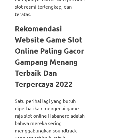
slot resmi terlengkap, dan
teratas.
Rekomendasi
Website Game Slot
Online Paling Gacor
Gampang Menang
Terbaik Dan
Terpercaya 2022
Satu perihal lagi yang butuh
diperhatikan mengenai game
raja slot online Habanero adalah
bahwa mereka sering
menggabungkan soundtrack
yang sangat baik untuk