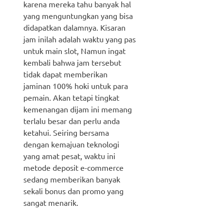
karena mereka tahu banyak hal
yang menguntungkan yang bisa
didapatkan dalamnya. Kisaran
jam inilah adalah waktu yang pas
untuk main slot, Namun ingat
kembali bahwa jam tersebut
tidak dapat memberikan
jaminan 100% hoki untuk para
pemain. Akan tetapi tingkat
kemenangan dijam ini memang
terlalu besar dan perlu anda
ketahui. Seiring bersama
dengan kemajuan teknologi
yang amat pesat, waktu ini
metode deposit e-commerce
sedang memberikan banyak
sekali bonus dan promo yang
sangat menarik.