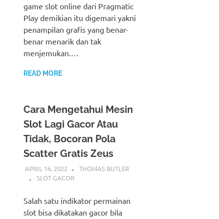
game slot online dari Pragmatic
Play demikian itu digemari yakni
penampilan grafis yang benar-
benar menarik dan tak
menjemukan.…
READ MORE
Cara Mengetahui Mesin
Slot Lagi Gacor Atau
Tidak, Bocoran Pola
Scatter Gratis Zeus
APRIL 16, 2022
THOMAS BUTLER
SLOT GACOR
Salah satu indikator permainan
slot bisa dikatakan gacor bila