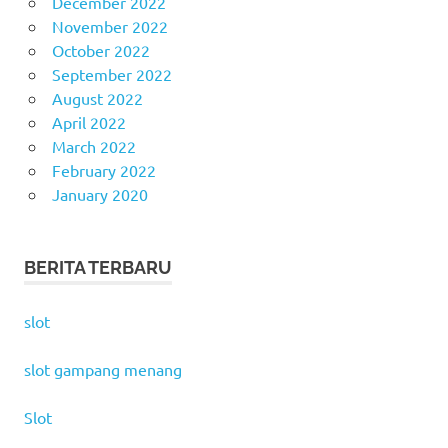
December 2022
November 2022
October 2022
September 2022
August 2022
April 2022
March 2022
February 2022
January 2020
BERITA TERBARU
slot
slot gampang menang
Slot