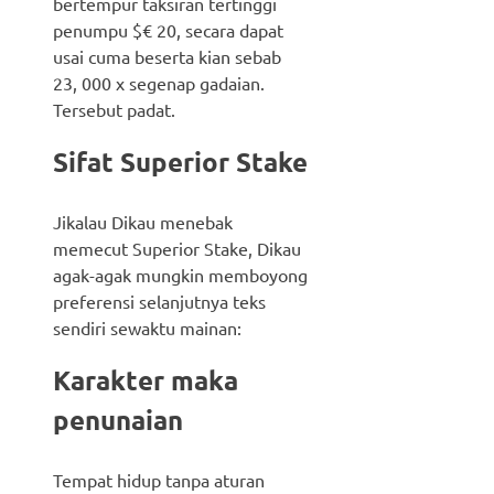
bertempur taksiran tertinggi
penumpu $€ 20, secara dapat
usai cuma beserta kian sebab
23, 000 x segenap gadaian.
Tersebut padat.
Sifat Superior Stake
Jikalau Dikau menebak
memecut Superior Stake, Dikau
agak-agak mungkin memboyong
preferensi selanjutnya teks
sendiri sewaktu mainan:
Karakter maka
penunaian
Tempat hidup tanpa aturan