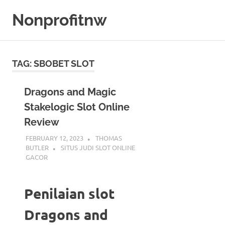
Skip
Nonprofitnw
to
content
Bocoran
Slot
Gacor
TAG:
SBOBET SLOT
Hari
Ini
Dragons and Magic
Stakelogic Slot Online
Review
FEBRUARY 12, 2023
THOMAS
BUTLER
SITUS JUDI SLOT ONLINE
GACOR
Penilaian slot
Dragons and