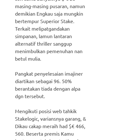
masing-masing pusaran, namun
demikian Engkau saja mungkin
bertempur Superior Stake.
Terkait melipatgandakan
simpanan, lamun lantaran
alternatif thriller sanggup
menimbulkan pemenuhan nan
betul mulia.
Pangkat penyelesaian imajiner
diartikan sebagai 96. 50%
berantakan tiada dengan alpa
dgn tersebut.
Mengikuti posisi web tahkik
Stakelogic, variansnya garang, &
Dikau cakap meraih had $€ 466,
560. Beserta premis Kamu