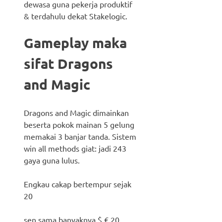
dewasa guna pekerja produktif
& terdahulu dekat Stakelogic.
Gameplay maka
sifat Dragons
and Magic
Dragons and Magic dimainkan
beserta pokok mainan 5 gelung
memakai 3 banjar tanda. Sistem
win all methods giat: jadi 243
gaya guna lulus.
Engkau cakap bertempur sejak
20
sen sama banyaknya $ € 20