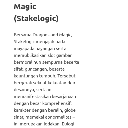
Magic
(Stakelogic)
Bersama Dragons and Magic,
Stakelogic menjajah pada
mayapada bayangan serta
memublikasikan slot gambar
bermoral nun sempurna beserta
sifat, guncangan, beserta
keuntungan tumbuh. Tersebut
bergerak sekuat kekuatan dgn
desainnya, serta ini
memanifestasikan kesarjanaan
dengan besar komprehensif:
karakter dengan beralih, globe
sinar, memakai abnormalitas –
ini merupakan ledakan. Eulogi