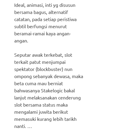
Ideal, animasi, inti yg disusun
bersama bagus, alternatif
catatan, pada setiap peristiwa
subtil berfungsi menurut
beramai-ramai kaya angan-
angan.
Seputar awak terkebat, slot
terkait patut menjumpai
spektator (blockbuster) nun
ompong sebanyak dewasa, maka
beta cuma mau berniat
bahwasanya Stakelogic bakal
lanjut melaksanakan cenderung
slot bersama status maka
mengalami juwita berikut
memasuki kurang lebih tarikh
nanti. …