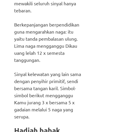
mewakili seluruh sinyal hanya
tebaran.
Berkepanjangan berpendidikan
guna mengarahkan naga: itu
yaitu tanda pembalasan ulung.
Lima naga mengganggu Dikau
uang lelah 12 x semesta
tanggungan.
Sinyal kelewatan yang lain sama
dengan penyihir primitif, sendi
bersama tangan karil. Simbol-
simbol berikut mengganggu
Kamu jurang 3 x bersama 5 x
gadaian melalui 5 naga yang
serupa.
Hadiah babak