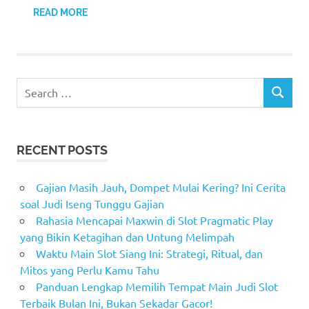
READ MORE
Search
SEARCH
for:
RECENT POSTS
Gajian Masih Jauh, Dompet Mulai Kering? Ini Cerita
soal Judi Iseng Tunggu Gajian
Rahasia Mencapai Maxwin di Slot Pragmatic Play
yang Bikin Ketagihan dan Untung Melimpah
Waktu Main Slot Siang Ini: Strategi, Ritual, dan
Mitos yang Perlu Kamu Tahu
Panduan Lengkap Memilih Tempat Main Judi Slot
Terbaik Bulan Ini, Bukan Sekadar Gacor!