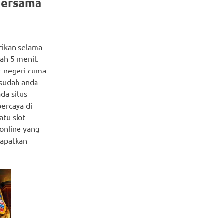
Bersama
rikan selama
ah 5 menit.
ar negeri cuma
i sudah anda
da situs
ercaya di
atu slot
 online yang
dapatkan