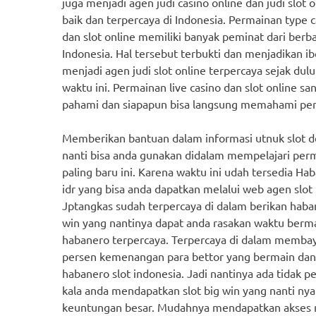
juga menjadi agen judi casino online dan judi slot o
baik dan terpercaya di Indonesia. Permainan type c
dan slot online memiliki banyak peminat dari berba
Indonesia. Hal tersebut terbukti dan menjadikan ib
menjadi agen judi slot online terpercaya sejak dul
waktu ini. Permainan live casino dan slot online s
pahami dan siapapun bisa langsung memahami pe
Memberikan bantuan dalam informasi utnuk slot 
nanti bisa anda gunakan didalam mempelajari perm
paling baru ini. Karena waktu ini udah tersedia H
idr yang bisa anda dapatkan melalui web agen slot 
Jptangkas sudah terpercaya di dalam berikan haban
win yang nantinya dapat anda rasakan waktu berma
habanero terpercaya. Terpercaya di dalam memba
persen kemenangan para bettor yang bermain da
habanero slot indonesia. Jadi nantinya ada tidak p
kala anda mendapatkan slot big win yang nanti n
keuntungan besar. Mudahnya mendapatkan akses