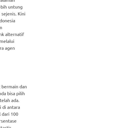
lebih untung
sejenis. Kini
ndonesia
am
 alternatif
melalui
ara agen
t bermain dan
a bisa pilih
telah ada.
 di antara
 dari 100
rsentase
tastis.