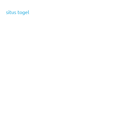
situs togel