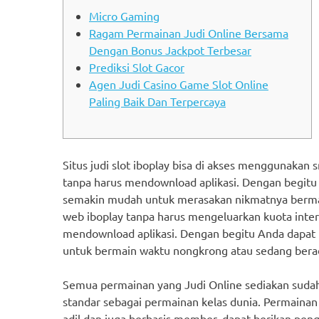
Micro Gaming
Ragam Permainan Judi Online Bersama
Dengan Bonus Jackpot Terbesar
Prediksi Slot Gacor
Agen Judi Casino Game Slot Online
Paling Baik Dan Terpercaya
Situs judi slot iboplay bisa di akses menggunakan
tanpa harus mendownload aplikasi. Dengan begitu
semakin mudah untuk merasakan nikmatnya berma
web iboplay tanpa harus mengeluarkan kuota inte
mendownload aplikasi. Dengan begitu Anda dapat
untuk bermain waktu nongkrong atau sedang bera
Semua permainan yang Judi Online sediakan sud
standar sebagai permainan kelas dunia. Permainan 
adil dan juga berbasis member, dapat berikan pen