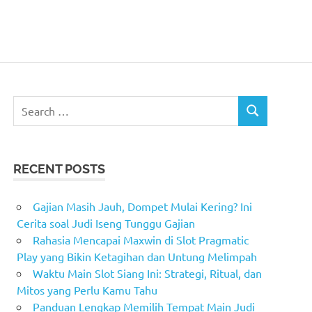
Search
SEARCH
for:
RECENT POSTS
Gajian Masih Jauh, Dompet Mulai Kering? Ini
Cerita soal Judi Iseng Tunggu Gajian
Rahasia Mencapai Maxwin di Slot Pragmatic
Play yang Bikin Ketagihan dan Untung Melimpah
Waktu Main Slot Siang Ini: Strategi, Ritual, dan
Mitos yang Perlu Kamu Tahu
Panduan Lengkap Memilih Tempat Main Judi