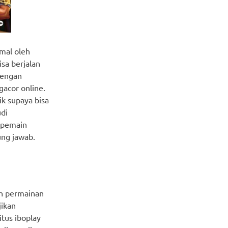
mal oleh
sa berjalan
dengan
acor online.
ik supaya bisa
di
e pemain
ung jawab.
ah permainan
jikan
itus iboplay