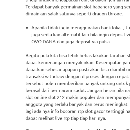
Terdapat banyak permainan slot habanero yang se
dimainkan salah satunya seperti dragon throne.
Apabila tidak ingin menggunakan bank lokal , Ju
juga sedia kan alternatif lain bila ingin deposit
OVO DANA dan juga deposit via pulsa.
Begitu pula kita bisa lebih bebas lakukan taruhan s
dapat kemenangan menyakinkan. Kesempatan yang
dapatkan sebesar apapun pasti akan bisa diambil m
transaksi withdraw dengan diproses dengan cepat
tersebut boleh memberikan banyak untung untuk
berasal dari bermacam sudut. Jangan heran bila n
slot online slot 212 makin populer dan mempunyai
anggota yang terlalu banyak dan terus meningkat.
lagi ada nya info bocoran rtp slot gacor tertinggi ha
dapat melihat live rtp tiap tiap hari nya.