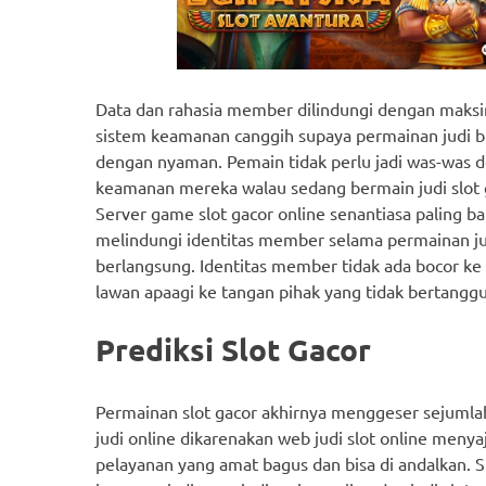
Data dan rahasia member dilindungi dengan maksi
sistem keamanan canggih supaya permainan judi bi
dengan nyaman. Pemain tidak perlu jadi was-was 
keamanan mereka walau sedang bermain judi slot g
Server game slot gacor online senantiasa paling ba
melindungi identitas member selama permainan ju
berlangsung. Identitas member tidak ada bocor k
lawan apaagi ke tangan pihak yang tidak bertangg
Prediksi Slot Gacor
Permainan slot gacor akhirnya menggeser sejuml
judi online dikarenakan web judi slot online menya
pelayanan yang amat bagus dan bisa di andalkan. S