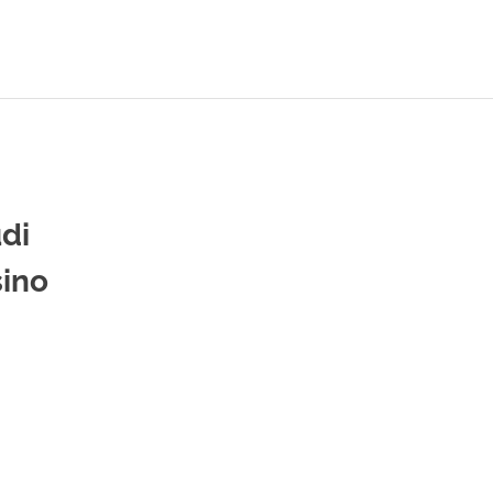
di
sino