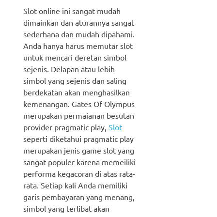
Slot online ini sangat mudah
dimainkan dan aturannya sangat
sederhana dan mudah dipahami.
Anda hanya harus memutar slot
untuk mencari deretan simbol
sejenis. Delapan atau lebih
simbol yang sejenis dan saling
berdekatan akan menghasilkan
kemenangan. Gates Of Olympus
merupakan permaianan besutan
provider pragmatic play,
Slot
seperti diketahui pragmatic play
merupakan jenis game slot yang
sangat populer karena memeiliki
performa kegacoran di atas rata-
rata. Setiap kali Anda memiliki
garis pembayaran yang menang,
simbol yang terlibat akan