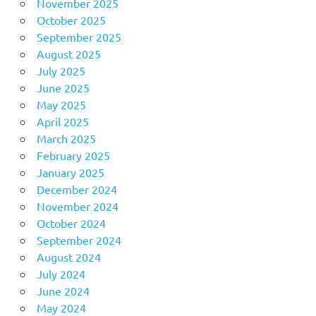
November 2025
October 2025
September 2025
August 2025
July 2025
June 2025
May 2025
April 2025
March 2025
February 2025
January 2025
December 2024
November 2024
October 2024
September 2024
August 2024
July 2024
June 2024
May 2024