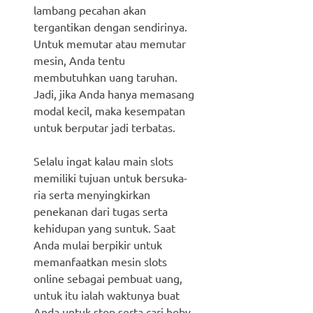
lambang pecahan akan
tergantikan dengan sendirinya.
Untuk memutar atau memutar
mesin, Anda tentu
membutuhkan uang taruhan.
Jadi, jika Anda hanya memasang
modal kecil, maka kesempatan
untuk berputar jadi terbatas.
Selalu ingat kalau main slots
memiliki tujuan untuk bersuka-
ria serta menyingkirkan
penekanan dari tugas serta
kehidupan yang suntuk. Saat
Anda mulai berpikir untuk
memanfaatkan mesin slots
online sebagai pembuat uang,
untuk itu ialah waktunya buat
Anda untuk stop serta cari hoby