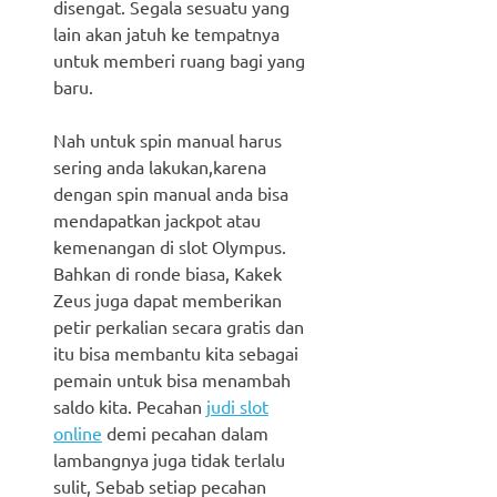
disengat. Segala sesuatu yang
lain akan jatuh ke tempatnya
untuk memberi ruang bagi yang
baru.
Nah untuk spin manual harus
sering anda lakukan,karena
dengan spin manual anda bisa
mendapatkan jackpot atau
kemenangan di slot Olympus.
Bahkan di ronde biasa, Kakek
Zeus juga dapat memberikan
petir perkalian secara gratis dan
itu bisa membantu kita sebagai
pemain untuk bisa menambah
saldo kita. Pecahan
judi slot
online
demi pecahan dalam
lambangnya juga tidak terlalu
sulit, Sebab setiap pecahan