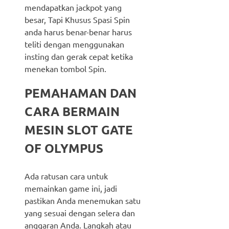
mendapatkan jackpot yang
besar, Tapi Khusus Spasi Spin
anda harus benar-benar harus
teliti dengan menggunakan
insting dan gerak cepat ketika
menekan tombol Spin.
PEMAHAMAN DAN
CARA BERMAIN
MESIN SLOT GATE
OF OLYMPUS
Ada ratusan cara untuk
memainkan game ini, jadi
pastikan Anda menemukan satu
yang sesuai dengan selera dan
anggaran Anda. Langkah atau