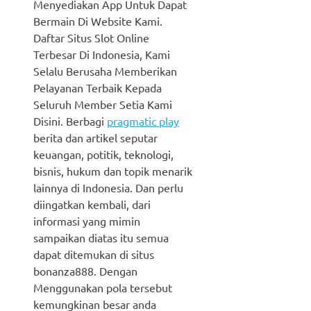
Menyediakan App Untuk Dapat
Bermain Di Website Kami.
Daftar Situs Slot Online
Terbesar Di Indonesia, Kami
Selalu Berusaha Memberikan
Pelayanan Terbaik Kepada
Seluruh Member Setia Kami
Disini. Berbagi
pragmatic play
berita dan artikel seputar
keuangan, potitik, teknologi,
bisnis, hukum dan topik menarik
lainnya di Indonesia. Dan perlu
diingatkan kembali, dari
informasi yang mimin
sampaikan diatas itu semua
dapat ditemukan di situs
bonanza888. Dengan
Menggunakan pola tersebut
kemungkinan besar anda