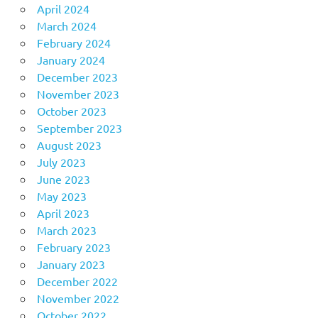
April 2024
March 2024
February 2024
January 2024
December 2023
November 2023
October 2023
September 2023
August 2023
July 2023
June 2023
May 2023
April 2023
March 2023
February 2023
January 2023
December 2022
November 2022
October 2022