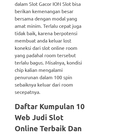
dalam Slot Gacor ION Slot bisa
berikan kemenangan besar
bersama dengan modal yang
amat minim. Terlalu cepat juga
tidak baik, karena berpotensi
membuat anda keluar lost
koneksi dari slot online room
yang padahal room tersebut
terlalu bagus. Misalnya, kondisi
chip kalian mengalami
penurunan dalam 100 spin
sebaiknya keluar dari room
secepatnya.
Daftar Kumpulan 10
Web Judi Slot
Online Terbaik Dan