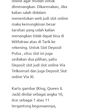
online agar mudah untuk
dimenangkan. Dikarenakan, Jika
kalian salah didalam
menentukan web judi slot online
maka kemungkinan besar
taruhan yang udah kalian
menangkan tidak dapat bisa di
Withdraw atau di Tarik ke
rekening. Untuk Slot Deposit
Pulsa , situs slot ini juga
sediakan dua pilihan, yaitu
Deposit slot judi slot online Via
Telkomsel dan juga Deposit Slot
online Via Xl.
Kartu gambar (King, Queen &
Jack) dinilai sebagai angka 10,
Ace sebagai 1 atau 11
tergantung kegunaannya,