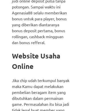
judi online deposit pulsa tanpa
potongan. Sampai waktu ini
Agenasia88 selalu memberikan
bonus untuk para player, bonus
yang diberikan diantaranya
bonus deposit pertama, bonus
rollingan, cashback mingguan
dan bonus refferal.
Website Usaha
Online
Jika chip udah terkumpul banyak
maka Kamu dapat melakukan
pembelian beragam item yang
dibutuhkan dalam permainan
game. Permasalahan itu bisa jadi
tidak legal buat member yang