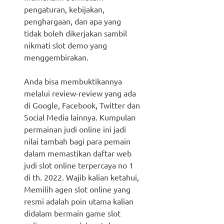
pengaturan, kebijakan,
penghargaan, dan apa yang
tidak boleh dikerjakan sambil
nikmati slot demo yang
menggembirakan.
Anda bisa membuktikannya
melalui review-review yang ada
di Google, Facebook, Twitter dan
Social Media lainnya. Kumpulan
permainan judi online ini jadi
nilai tambah bagi para pemain
dalam memastikan daftar web
judi slot online terpercaya no 1
di th. 2022. Wajib kalian ketahui,
Memilih agen slot online yang
resmi adalah poin utama kalian
didalam bermain game slot