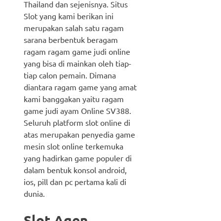
Thailand dan sejenisnya. Situs
Slot yang kami berikan ini
merupakan salah satu ragam
sarana berbentuk beragam
ragam ragam game judi online
yang bisa di mainkan oleh tiap-
tiap calon pemain. Dimana
diantara ragam game yang amat
kami banggakan yaitu ragam
game judi ayam Online SV388.
Seluruh platform slot online di
atas merupakan penyedia game
mesin slot online terkemuka
yang hadirkan game populer di
dalam bentuk konsol android,
ios, pill dan pc pertama kali di
dunia.
Slot Agen