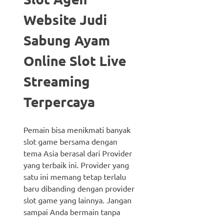
Website Judi
Sabung Ayam
Online Slot Live
Streaming
Terpercaya
Pemain bisa menikmati banyak
slot game bersama dengan
tema Asia berasal dari Provider
yang terbaik ini. Provider yang
satu ini memang tetap terlalu
baru dibanding dengan provider
slot game yang lainnya. Jangan
sampai Anda bermain tanpa