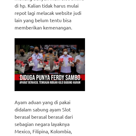
di hp. Kalian tidak harus mulai
repot lagi melacak website judi
lain yang belum tentu bisa
memberikan kemenangan.
Ayam aduan yang di pakai
didalam sabung ayam Slot
berasal berasal berasal dari
sebagian negara layaknya
Mexico, Filipina, Kolombia,