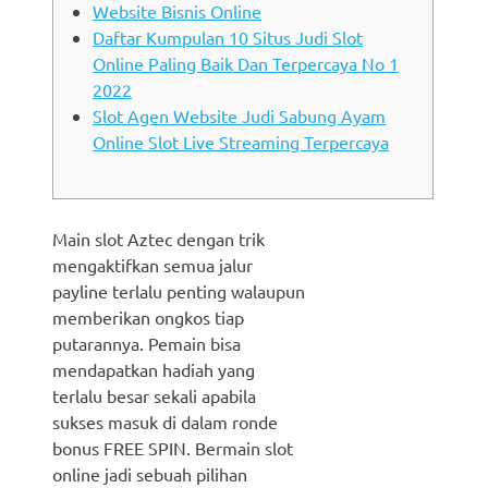
Website Bisnis Online
Daftar Kumpulan 10 Situs Judi Slot
Online Paling Baik Dan Terpercaya No 1
2022
Slot Agen Website Judi Sabung Ayam
Online Slot Live Streaming Terpercaya
Main slot Aztec dengan trik
mengaktifkan semua jalur
payline terlalu penting walaupun
memberikan ongkos tiap
putarannya. Pemain bisa
mendapatkan hadiah yang
terlalu besar sekali apabila
sukses masuk di dalam ronde
bonus FREE SPIN. Bermain slot
online jadi sebuah pilihan