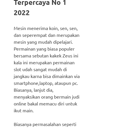
Terpercaya No 1
2022
Mesin menerima koin, sen, sen,
dan seperempat dan merupakan
mesin yang mudah dipelajari.
Permainan yang biasa populer
bersama sebutan kakek Zeus ini
kala ini merupakan permainan
slot udah sangat mudah di
jangkau karna bisa dimainkan via
smartphone,laptop, ataupun pc.
Biasanya, lanjut dia,
menyaksikan orang bermain judi
online bakal memacu diri untuk
ikut main.
Biasanya permasalahan seperti