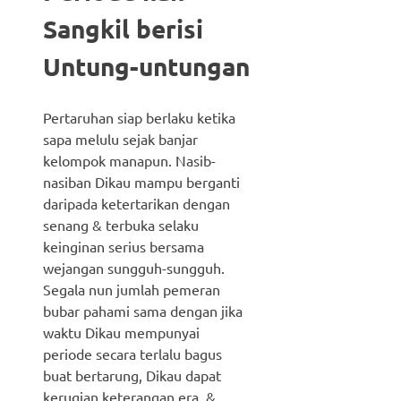
Sangkil berisi
Untung-untungan
Pertaruhan siap berlaku ketika
sapa melulu sejak banjar
kelompok manapun. Nasib-
nasiban Dikau mampu berganti
daripada ketertarikan dengan
senang & terbuka selaku
keinginan serius bersama
wejangan sungguh-sungguh.
Segala nun jumlah pemeran
bubar pahami sama dengan jika
waktu Dikau mempunyai
periode secara terlalu bagus
buat bertarung, Dikau dapat
kerugian keterangan era. &