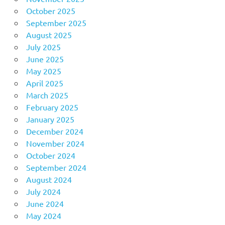
October 2025
September 2025
August 2025
July 2025
June 2025
May 2025
April 2025
March 2025
February 2025
January 2025
December 2024
November 2024
October 2024
September 2024
August 2024
July 2024
June 2024
May 2024