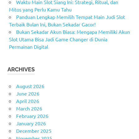
Waktu Main Slot Siang Ini: Strategi, Ritual, dan
Mitos yang Perlu Kamu Tahu
Panduan Lengkap Memilih Tempat Main Judi Slot
Terbaik Bulan Ini, Bukan Sekadar Gacor!
Bukan Sekadar Akun Biasa: Mengapa Memiliki Akun
Slot Utama Bisa Jadi Game Changer di Dunia
Permainan Digital
ARCHIVES
August 2026
June 2026
April 2026
March 2026
February 2026
January 2026
December 2025
November 2025