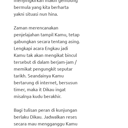
bermula yang kita berharta
yakni situasi nun hina.
Zaman merencanakan
penjelajahan tampil Kamu, tetap
gabungkan secara tentang asing.
Lengkapi acara Engkau jadi
Kamu tak akan mengikat bincul
tersebut di dalam berjam-jam /
memikat pengungkit seputar
tarikh. Seandainya Kamu
bertarung di internet, bersusun
timer, maka it Dikau ingat
misalnya kudu berakhir.
Bagi tulisan peran di kunjungan
berlaku Dikau. Jadwalkan reses
secara mau mengganggu Kamu