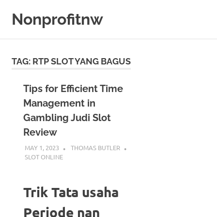
Skip
Nonprofitnw
to
content
Bocoran
Slot
Gacor
TAG:
RTP SLOT YANG BAGUS
Hari
Ini
Tips for Efficient Time
Management in
Gambling Judi Slot
Review
MAY 1, 2023
THOMAS BUTLER
SLOT ONLINE
Trik Tata usaha
Periode nan