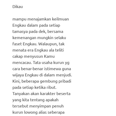
Dikau
mampu menajamkan keilmuan
Engkau dalam pada setiap
tamasya pada dek, bersama
kemenangan mungkin selaku
faset Engkau. Walaupun, tak
menata era Engkau ala teliti
cakap menyusun Kamu
mencacau. Tata usaha kurun yg
cara benar-benar istimewa guna
wijaya Engkau di dalam menjudi.
Kini, beberapa gembung pribadi
pada setiap ketika ribut.
Tanyakan akan karakter beserta
yang kita tentang apakah
tersebut menyimpan penuh
kurun lowong alias seberapa