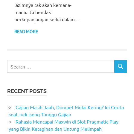
lazimnya tak akan kemana-
mana. Itu hendak
berkepanjangan sedia dalam …
READ MORE
Search
SEARCH
for:
RECENT POSTS
Gajian Masih Jauh, Dompet Mulai Kering? Ini Cerita
soal Judi Iseng Tunggu Gajian
Rahasia Mencapai Maxwin di Slot Pragmatic Play
yang Bikin Ketagihan dan Untung Melimpah