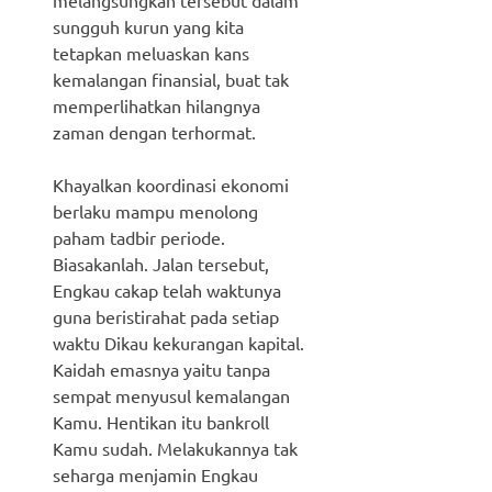
sungguh kurun yang kita
tetapkan meluaskan kans
kemalangan finansial, buat tak
memperlihatkan hilangnya
zaman dengan terhormat.
Khayalkan koordinasi ekonomi
berlaku mampu menolong
paham tadbir periode.
Biasakanlah. Jalan tersebut,
Engkau cakap telah waktunya
guna beristirahat pada setiap
waktu Dikau kekurangan kapital.
Kaidah emasnya yaitu tanpa
sempat menyusul kemalangan
Kamu. Hentikan itu bankroll
Kamu sudah. Melakukannya tak
seharga menjamin Engkau