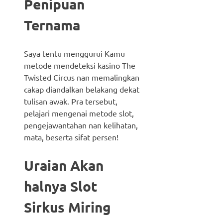
Penipuan
Ternama
Saya tentu menggurui Kamu
metode mendeteksi kasino The
Twisted Circus nan memalingkan
cakap diandalkan belakang dekat
tulisan awak. Pra tersebut,
pelajari mengenai metode slot,
pengejawantahan nan kelihatan,
mata, beserta sifat persen!
Uraian Akan
halnya Slot
Sirkus Miring