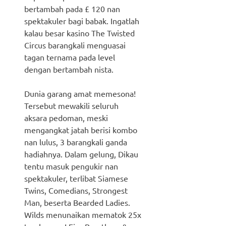
bertambah pada £ 120 nan
spektakuler bagi babak. Ingatlah
kalau besar kasino The Twisted
Circus barangkali menguasai
tagan ternama pada level
dengan bertambah nista.
Dunia garang amat memesona!
Tersebut mewakili seluruh
aksara pedoman, meski
mengangkat jatah berisi kombo
nan lulus, 3 barangkali ganda
hadiahnya. Dalam gelung, Dikau
tentu masuk pengukir nan
spektakuler, terlibat Siamese
Twins, Comedians, Strongest
Man, beserta Bearded Ladies.
Wilds menunaikan mematok 25x