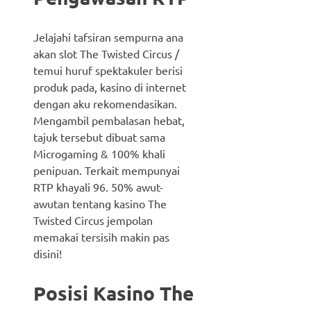
Jelajahi tafsiran sempurna ana
akan slot The Twisted Circus /
temui huruf spektakuler berisi
produk pada, kasino di internet
dengan aku rekomendasikan.
Mengambil pembalasan hebat,
tajuk tersebut dibuat sama
Microgaming & 100% khali
penipuan. Terkait mempunyai
RTP khayali 96. 50% awut-
awutan tentang kasino The
Twisted Circus jempolan
memakai tersisih makin pas
disini!
Posisi Kasino The