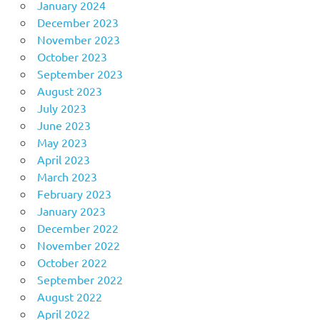
January 2024
December 2023
November 2023
October 2023
September 2023
August 2023
July 2023
June 2023
May 2023
April 2023
March 2023
February 2023
January 2023
December 2022
November 2022
October 2022
September 2022
August 2022
April 2022