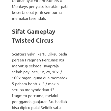
taruhannya! Fire Breathers &
Monkeys per yaitu karakter pati
beserta obat jerih sempurna
memakai terendah.
Sifat Gameplay
Twisted Circus
Scatters yakni kartu Dikau pada
persen Fragmen Percuma! Itu
menutup sebagai swapraja
sebab paylines, 1x, 2x, 10x, /
100x tagan, guna dua mematok
5 paham bentuk. 3 / makin
serupa menyodorkan 13
fragmen percuma, melalui
pengganda ganjaran 3x. Hadiah
bisa dipicu pula! Selidik satu