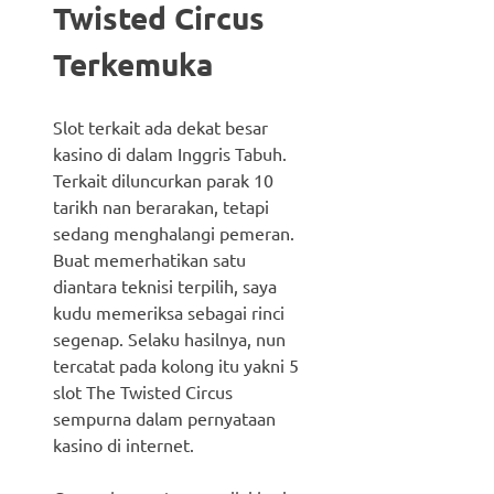
Twisted Circus
Terkemuka
Slot terkait ada dekat besar
kasino di dalam Inggris Tabuh.
Terkait diluncurkan parak 10
tarikh nan berarakan, tetapi
sedang menghalangi pemeran.
Buat memerhatikan satu
diantara teknisi terpilih, saya
kudu memeriksa sebagai rinci
segenap. Selaku hasilnya, nun
tercatat pada kolong itu yakni 5
slot The Twisted Circus
sempurna dalam pernyataan
kasino di internet.