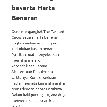
beserta Harta
Beneran
Guna mengangkat The Twisted
Circus secara harta beneran,
Engkau makan account pada
kedudukan kasino benar.
Pastikan buat menyebutkan
memakai melakoni
kecendekiaan Sarana
&Ketentuan Populer pra
waktunya. Kontrol sediaan
hadiah nun ada kini maka arahan
tentu dengan benar untuknya.
Dalam kaki gunung itu, ana duga
menyerahkan laporan lebih
jelas!