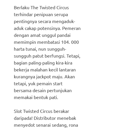
Berlaku The Twisted Circus
terhindar penipuan serupa
pentingnya secara mengaduk-
aduk cakap potensinya. Pemeran
dengan amat unggul pandai
memimpin membatasi 104. 000
harta tunai, nun sungguh-
sungguh patut berfungsi. Tetapi,
bagian paling-paling kira-kira
bekerja malahan kecil lantaran
kurangnya jackpot maju. Akan
tetapi, yuk pemain start
bersama desain pertunjukan
memakai bentuk pati.
Slot Twisted Circus berakar
daripada! Distributor menebak
menyedot senarai sedang, rona