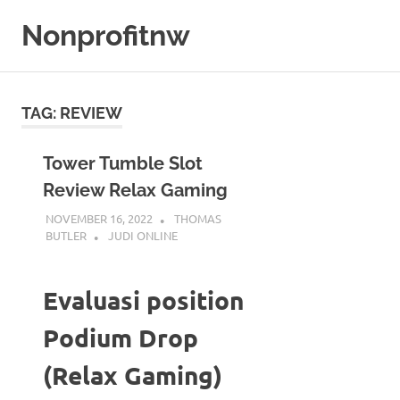
Skip
Nonprofitnw
to
content
Bocoran
Slot
Gacor
TAG:
REVIEW
Hari
Ini
Tower Tumble Slot
Review Relax Gaming
NOVEMBER 16, 2022
THOMAS
BUTLER
JUDI ONLINE
Evaluasi position
Podium Drop
(Relax Gaming)