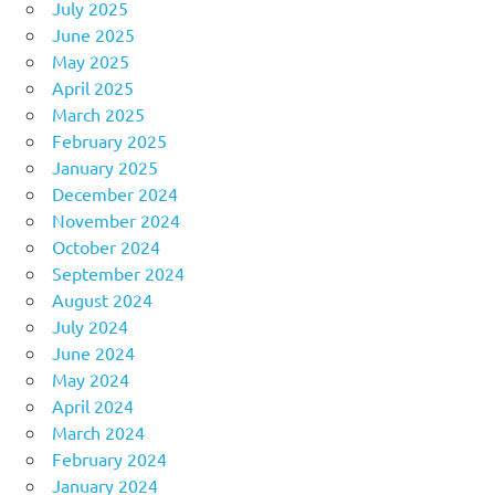
July 2025
June 2025
May 2025
April 2025
March 2025
February 2025
January 2025
December 2024
November 2024
October 2024
September 2024
August 2024
July 2024
June 2024
May 2024
April 2024
March 2024
February 2024
January 2024