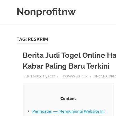
Skip
Nonprofitnw
to
content
Bocoran
Slot
Gacor
Hari
TAG:
RESKRIM
Ini
Berita Judi Togel Online Har
Kabar Paling Baru Terkini
SEPTEMBER 17, 2022
THOMAS BUTLER
UNCATEGORIZ
Content
Peringatan — Mengunjungi Website Ini