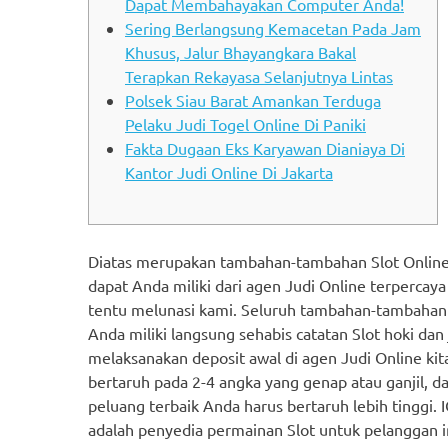
Dapat Membahayakan Computer Anda!
Sering Berlangsung Kemacetan Pada Jam
Khusus, Jalur Bhayangkara Bakal
Terapkan Rekayasa Selanjutnya Lintas
Polsek Siau Barat Amankan Terduga
Pelaku Judi Togel Online Di Paniki
Fakta Dugaan Eks Karyawan Dianiaya Di
Kantor Judi Online Di Jakarta
Diatas merupakan tambahan-tambahan Slot Online
dapat Anda miliki dari agen Judi Online terpercaya
tentu melunasi kami. Seluruh tambahan-tambahan 
Anda miliki langsung sehabis catatan Slot hoki dan
melaksanakan deposit awal di agen Judi Online kit
bertaruh pada 2-4 angka yang genap atau ganjil, d
peluang terbaik Anda harus bertaruh lebih tinggi. 
adalah penyedia permainan Slot untuk pelanggan i