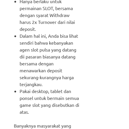
Hanya berlaku untuk
permainan SLOT, bersama
dengan syarat Withdraw
harus 2x Turnover dari nilai
deposit.
Dalam hal ini, Anda bisa lihat
sendiri bahwa kebanyakan
agen slot pulsa yang datang
dii pasaran biasanya datang
bersama dengan
menawarkan deposit
sekurang-kurangnya harga
terjangkau.
Pakai desktop, tablet dan
ponsel untuk bermain semua
game slot yang disebutkan di
atas.
Banyaknya masyarakat yang