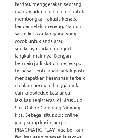
tertipu, menggerakan seorang
mantan admin judi online untuk
membongkar rahasia kenapa
bandar selalu menang. Namun
saran kita carilah game yang
cocok untuk anda atau
sedikitnya sudah mengerti
langkah mainnya. Dengan
bermain judi slot online jackpot
terbesar tentu anda sudah pasti
mendapatkan keamanan terbaik
didalam bermain hingga mulai
dari knowledge kala anda
lakukan registerasi di Situs Judi
Slot Online Gampang Menang
kita. Sebagai situs slot online
yang kerap kasih jackpot
PRAGMATIC PLAY juga berikan
fasilitas yang nyaman layaknya