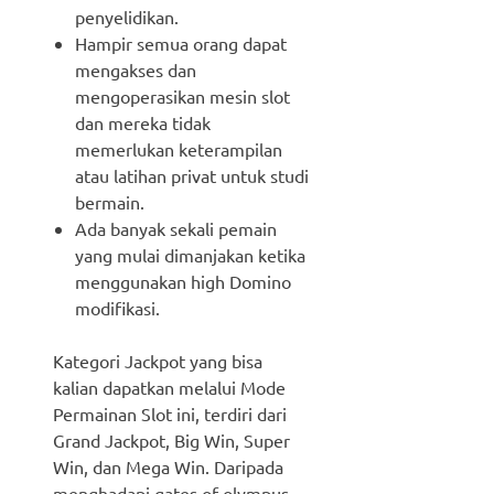
penyelidikan.
Hampir semua orang dapat
mengakses dan
mengoperasikan mesin slot
dan mereka tidak
memerlukan keterampilan
atau latihan privat untuk studi
bermain.
Ada banyak sekali pemain
yang mulai dimanjakan ketika
menggunakan high Domino
modifikasi.
Kategori Jackpot yang bisa
kalian dapatkan melalui Mode
Permainan Slot ini, terdiri dari
Grand Jackpot, Big Win, Super
Win, dan Mega Win. Daripada
menghadapi gates of olympus