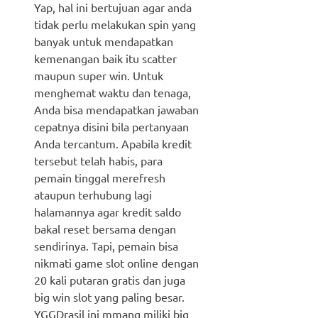
Yap, hal ini bertujuan agar anda
tidak perlu melakukan spin yang
banyak untuk mendapatkan
kemenangan baik itu scatter
maupun super win. Untuk
menghemat waktu dan tenaga,
Anda bisa mendapatkan jawaban
cepatnya disini bila pertanyaan
Anda tercantum. Apabila kredit
tersebut telah habis, para
pemain tinggal merefresh
ataupun terhubung lagi
halamannya agar kredit saldo
bakal reset bersama dengan
sendirinya. Tapi, pemain bisa
nikmati game slot online dengan
20 kali putaran gratis dan juga
big win slot yang paling besar.
YGGDrasil ini mmang miliki big