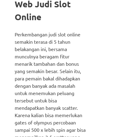
Web Judi Slot
Online
Perkembangan judi slot online
semakin terasa di 5 tahun
belakangan ini, bersama
munculnya beragam fitur
menarik tambahan dan bonus
yang semakin besar. Selain itu,
para pemain bakal dihadapkan
dengan banyak ada masalah
untuk menemukan peluang
tersebut untuk bisa
mendapatkan banyak scatter.
Karena kalian bisa memerlukan
gates of olympus percobaan
sampai 500 x lebih spin agar bisa
menampilkan 3-5 scatter yang