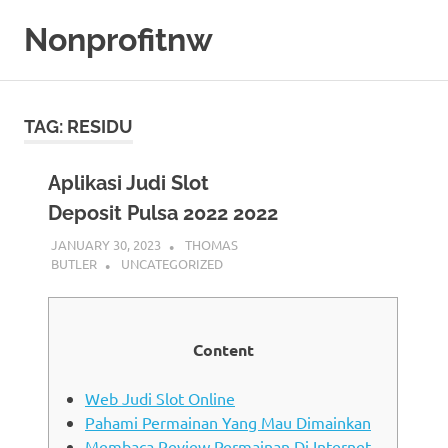
Skip
Nonprofitnw
to
content
Bocoran
Slot
Gacor
TAG:
RESIDU
Hari
Ini
Aplikasi Judi Slot
Deposit Pulsa 2022 2022
JANUARY 30, 2023
THOMAS
BUTLER
UNCATEGORIZED
Content
Web Judi Slot Online
Pahami Permainan Yang Mau Dimainkan
Membaca Review Permainan Di Internet