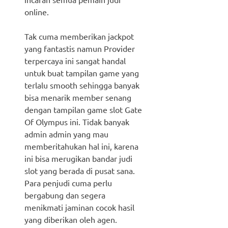
online.
Tak cuma memberikan jackpot
yang fantastis namun Provider
terpercaya ini sangat handal
untuk buat tampilan game yang
terlalu smooth sehingga banyak
bisa menarik member senang
dengan tampilan game slot Gate
Of Olympus ini. Tidak banyak
admin admin yang mau
memberitahukan hal ini, karena
ini bisa merugikan bandar judi
slot yang berada di pusat sana.
Para penjudi cuma perlu
bergabung dan segera
menikmati jaminan cocok hasil
yang diberikan oleh agen.