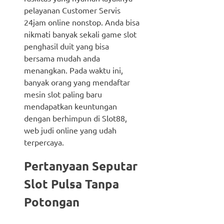
pelayanan Customer Servis
24jam online nonstop. Anda bisa
nikmati banyak sekali game slot
penghasil duit yang bisa
bersama mudah anda
menangkan. Pada waktu ini,
banyak orang yang mendaftar
mesin slot paling baru
mendapatkan keuntungan
dengan berhimpun di Slot88,
web judi online yang udah
terpercaya.
Pertanyaan Seputar
Slot Pulsa Tanpa
Potongan