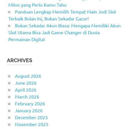
Mitos yang Perlu Kamu Tahu
Panduan Lengkap Memilih Tempat Main Judi Slot
Terbaik Bulan Ini, Bukan Sekadar Gacor!
Bukan Sekadar Akun Biasa: Mengapa Memiliki Akun
Slot Utama Bisa Jadi Game Changer di Dunia
Permainan Digital
ARCHIVES
August 2026
June 2026
April 2026
March 2026
February 2026
January 2026
December 2025
November 2025