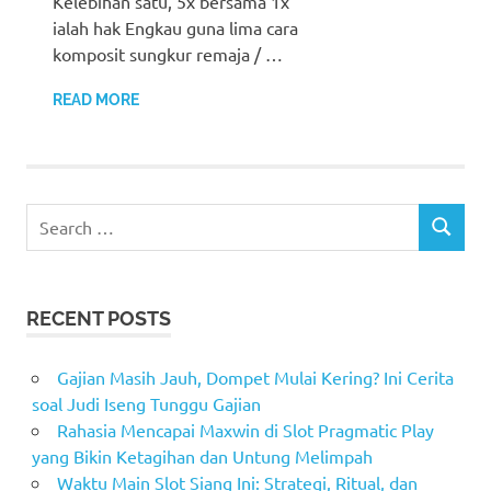
Kelebihan satu, 5x bersama 1x
ialah hak Engkau guna lima cara
komposit sungkur remaja / …
READ MORE
Search
SEARCH
for:
RECENT POSTS
Gajian Masih Jauh, Dompet Mulai Kering? Ini Cerita
soal Judi Iseng Tunggu Gajian
Rahasia Mencapai Maxwin di Slot Pragmatic Play
yang Bikin Ketagihan dan Untung Melimpah
Waktu Main Slot Siang Ini: Strategi, Ritual, dan