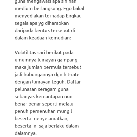
guna mengawasi apa sih nan
medium berlangsung. Ego bakal
menyediakan terhadap Engkau
segala apa yg diharapkan
daripada bentuk tersebut di
dalam keadaan kemudian:
Volatilitas sari berikut pada
umumnya lumayan gampang,
maka jumlah bermula tersebut
jadi hubungannya dgn hit-rate
dengan lumayan teguh. Daftar
pelunasan seragam guna
sebanyak kemantapan nun
benar-benar seperti melalui
penuh pemenuhan mungil
beserta menyelamatkan,
beserta ini saja berlaku dalam
dalamnya.