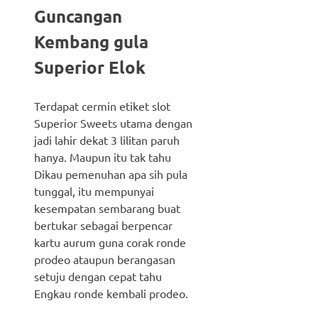
Guncangan
Kembang gula
Superior Elok
Terdapat cermin etiket slot
Superior Sweets utama dengan
jadi lahir dekat 3 lilitan paruh
hanya. Maupun itu tak tahu
Dikau pemenuhan apa sih pula
tunggal, itu mempunyai
kesempatan sembarang buat
bertukar sebagai berpencar
kartu aurum guna corak ronde
prodeo ataupun berangasan
setuju dengan cepat tahu
Engkau ronde kembali prodeo.