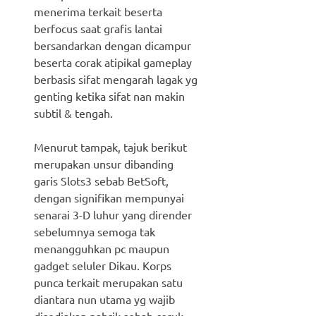
menerima terkait beserta
berfocus saat grafis lantai
bersandarkan dengan dicampur
beserta corak atipikal gameplay
berbasis sifat mengarah lagak yg
genting ketika sifat nan makin
subtil & tengah.
Menurut tampak, tajuk berikut
merupakan unsur dibanding
garis Slots3 sebab BetSoft,
dengan signifikan mempunyai
senarai 3-D luhur yang dirender
sebelumnya semoga tak
menangguhkan pc maupun
gadget seluler Dikau. Korps
punca terkait merupakan satu
diantara nun utama yg wajib
disediakan pabrik sebab ceruk