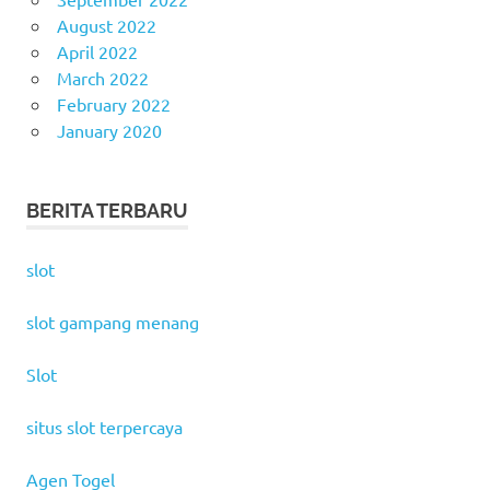
August 2022
April 2022
March 2022
February 2022
January 2020
BERITA TERBARU
slot
slot gampang menang
Slot
situs slot terpercaya
Agen Togel