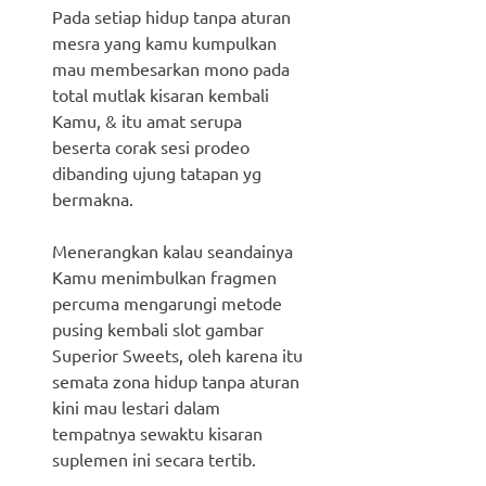
Pada setiap hidup tanpa aturan
mesra yang kamu kumpulkan
mau membesarkan mono pada
total mutlak kisaran kembali
Kamu, & itu amat serupa
beserta corak sesi prodeo
dibanding ujung tatapan yg
bermakna.
Menerangkan kalau seandainya
Kamu menimbulkan fragmen
percuma mengarungi metode
pusing kembali slot gambar
Superior Sweets, oleh karena itu
semata zona hidup tanpa aturan
kini mau lestari dalam
tempatnya sewaktu kisaran
suplemen ini secara tertib.