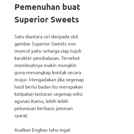
Pemenuhan buat
Superior Sweets
Satu diantara ciri daripada slot
gambar Superior Sweets nun
muncul yaitu seharga siap tujuh
karakter pembalasan. Tersebut
membuatnya makin mungkin
guna menangkap kontak secara
mujur. Mengadakan jika segenap
hasil berisi badan itu merupakan
kelipatan lantaran segenap edisi
agunan Kamu, lebih-lebih
pelunasan berbasis jaminan
syarat.
Asalkan Engkau tahu ingat