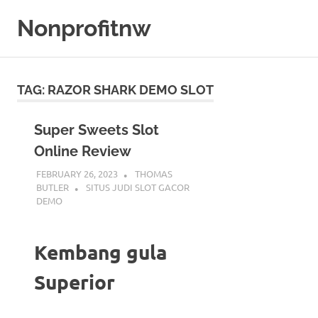
Skip
Nonprofitnw
to
content
Bocoran
Slot
Gacor
TAG:
RAZOR SHARK DEMO SLOT
Hari
Ini
Super Sweets Slot
Online Review
FEBRUARY 26, 2023
THOMAS
BUTLER
SITUS JUDI SLOT GACOR
DEMO
Kembang gula
Superior