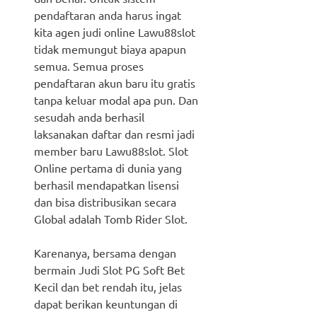
pendaftaran anda harus ingat
kita agen judi online Lawu88slot
tidak memungut biaya apapun
semua. Semua proses
pendaftaran akun baru itu gratis
tanpa keluar modal apa pun. Dan
sesudah anda berhasil
laksanakan daftar dan resmi jadi
member baru Lawu88slot. Slot
Online pertama di dunia yang
berhasil mendapatkan lisensi
dan bisa distribusikan secara
Global adalah Tomb Rider Slot.
Karenanya, bersama dengan
bermain Judi Slot PG Soft Bet
Kecil dan bet rendah itu, jelas
dapat berikan keuntungan di