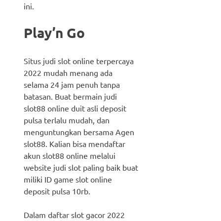
ini.
Play’n Go
Situs judi slot online terpercaya
2022 mudah menang ada
selama 24 jam penuh tanpa
batasan. Buat bermain judi
slot88 online duit asli deposit
pulsa terlalu mudah, dan
menguntungkan bersama Agen
slot88. Kalian bisa mendaftar
akun slot88 online melalui
website judi slot paling baik buat
miliki ID game slot online
deposit pulsa 10rb.
Dalam daftar slot gacor 2022