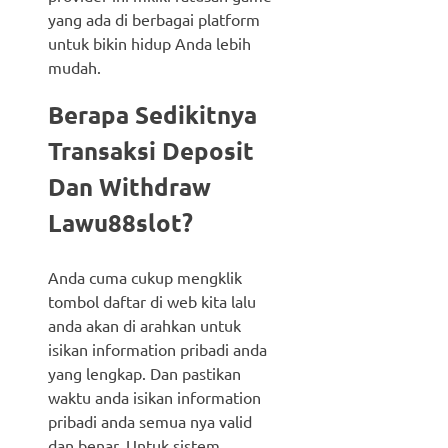
yang ada di berbagai platform
untuk bikin hidup Anda lebih
mudah.
Berapa Sedikitnya
Transaksi Deposit
Dan Withdraw
Lawu88slot?
Anda cuma cukup mengklik
tombol daftar di web kita lalu
anda akan di arahkan untuk
isikan information pribadi anda
yang lengkap. Dan pastikan
waktu anda isikan information
pribadi anda semua nya valid
dan benar. Untuk sistem