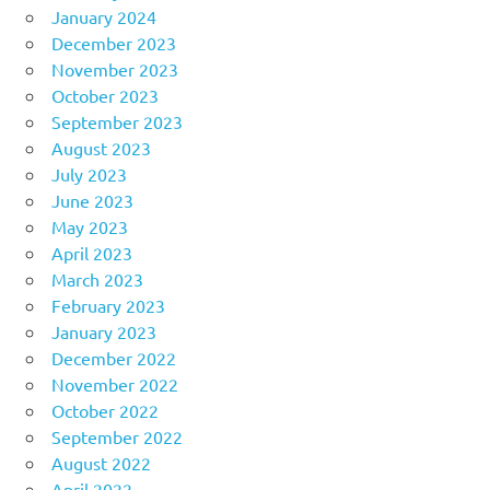
January 2024
December 2023
November 2023
October 2023
September 2023
August 2023
July 2023
June 2023
May 2023
April 2023
March 2023
February 2023
January 2023
December 2022
November 2022
October 2022
September 2022
August 2022
April 2022