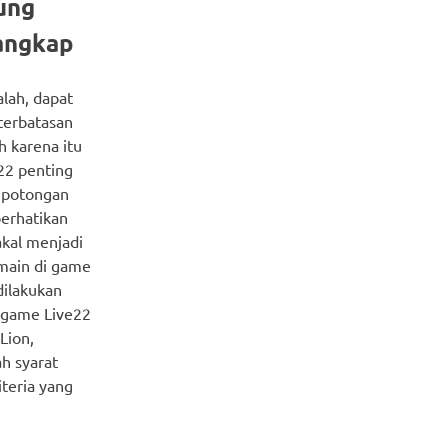
ung
angkap
lah, dapat
terbatasan
h karena itu
022 penting
a potongan
perhatikan
akal menjadi
rmain di game
dilakukan
u game Live22
Lion,
ah syarat
iteria yang