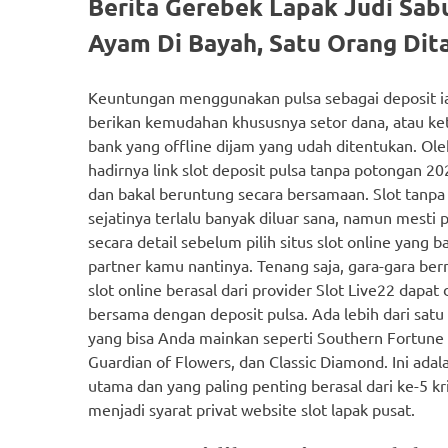
Berita Gerebek Lapak Judi Sab
Ayam Di Bayah, Satu Orang Dit
Keuntungan menggunakan pulsa sebagai deposit ia
berikan kemudahan khususnya setor dana, atau ke
bank yang offline dijam yang udah ditentukan. Ole
hadirnya link slot deposit pulsa tanpa potongan 2
dan bakal beruntung secara bersamaan. Slot tanp
sejatinya terlalu banyak diluar sana, namun mesti 
secara detail sebelum pilih situs slot online yang b
partner kamu nantinya. Tenang saja, gara-gara be
slot online berasal dari provider Slot Live22 dapat 
bersama dengan deposit pulsa. Ada lebih dari sat
yang bisa Anda mainkan seperti Southern Fortune 
Guardian of Flowers, dan Classic Diamond. Ini adal
utama dan yang paling penting berasal dari ke-5 kr
menjadi syarat privat website slot lapak pusat.