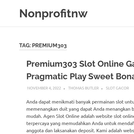
Skip
Nonprofitnw
to
content
Bocoran
Slot
Gacor
Hari
TAG:
PREMIUM303
Ini
Premium303 Slot Online G
Pragmatic Play Sweet Bon
NOVEMBER 4, 2022
THOMAS BUTLER
SLOT GACOR
Anda dapat menikmati banyak permainan slot unt
memenangkan duit yang dapat Anda menangkan 
mudah. Agen Slot Online adalah website slot onlin
terpercaya yang memudahkan Anda untuk mendaft
anggota dan laksanakan deposit. Kami adalah websi