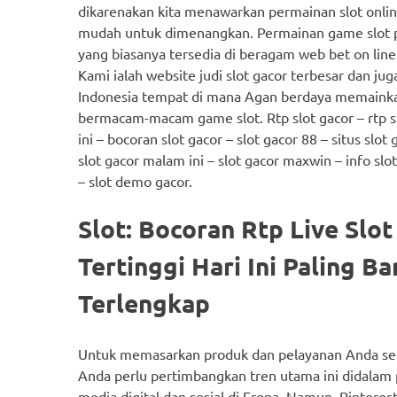
dikarenakan kita menawarkan permainan slot onli
mudah untuk dimenangkan. Permainan game slot pa
yang biasanya tersedia di beragam web bet on line
Kami ialah website judi slot gacor terbesar dan jug
Indonesia tempat di mana Agan berdaya memaink
bermacam-macam game slot. Rtp slot gacor – rtp sl
ini – bocoran slot gacor – slot gacor 88 – situs slot g
slot gacor malam ini – slot gacor maxwin – info slot 
– slot demo gacor.
Slot: Bocoran Rtp Live Slot
Tertinggi Hari Ini Paling Ba
Terlengkap
Untuk memasarkan produk dan pelayanan Anda seca
Anda perlu pertimbangkan tren utama ini didalam
media digital dan sosial di Eropa. Namun, Pinteres