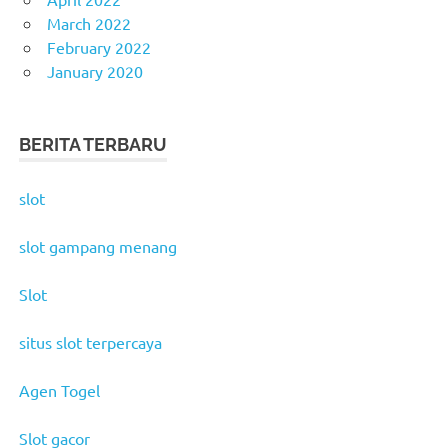
March 2022
February 2022
January 2020
BERITA TERBARU
slot
slot gampang menang
Slot
situs slot terpercaya
Agen Togel
Slot gacor