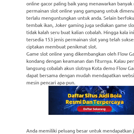
online gacor paling baik yang menawarkan banya
permainan slot online yang gampang untuk dimen
terlalu menguntungkan untuk anda. Selain berfokus
tembak ikan, Joker gaming juga sediakan game slo
tidak kalah seru buat kalian cobalah. Hingga kala in
tersedia 153 jenis permainan slot yang telah suks
ciptakan membuat penikmat slot.
Game slot online yang dikembangkan oleh Flow G
kondang dengan keamanan dan fiturnya. Kalau pen
langsung cobalah akun slotnya Kota demo Flow G
dapat bersama dengan mudah mendapatkan websit
mesin pencari apa-pun.
Anda memiliki peluang besar untuk mendapatkan 