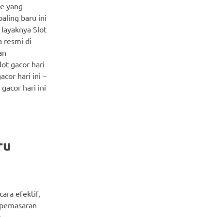
ne yang
ling baru ini
 layaknya Slot
a resmi di
an
ot gacor hari
acor hari ini –
gacor hari ini
ru
ra efektif,
 pemasaran
t