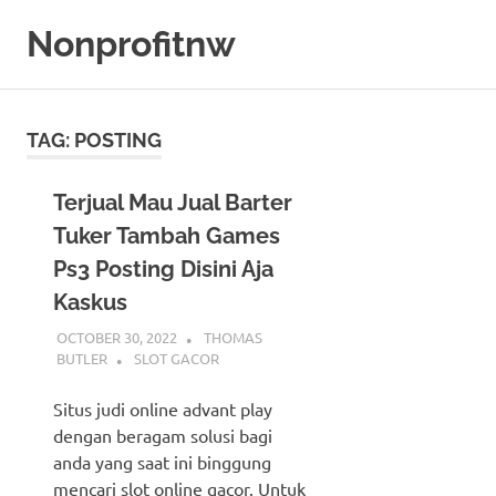
Skip
Nonprofitnw
to
content
Bocoran
Slot
Gacor
TAG:
POSTING
Hari
Ini
Terjual Mau Jual Barter
Tuker Tambah Games
Ps3 Posting Disini Aja
Kaskus
OCTOBER 30, 2022
THOMAS
BUTLER
SLOT GACOR
Situs judi online advant play
dengan beragam solusi bagi
anda yang saat ini binggung
mencari slot online gacor. Untuk