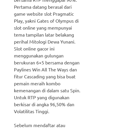
Pertama datang berasal dari
game website slot Pragmatic
Play, yakni Gates of Olympus di
slot online yang mempunyai
tema tampilan latar belakang
perihal Mitologi Dewa Yunani.
Slot online gacor ini
menggunakan gulungan
berukuran 6×5 bersama dengan
Paylines Win All The Ways dan
fitur Cascading yang bisa buat
pemain meraih kombo
kemenangan di dalam satu Spin.
Untuk RTP yang digunakan
berkisar di angka 96,50% dan
Volatilitas Tinggi.
Sebelum mendaftar atau