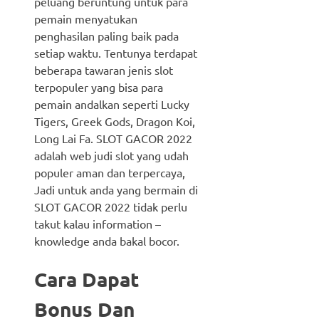
peluang beruntung untuk para
pemain menyatukan
penghasilan paling baik pada
setiap waktu. Tentunya terdapat
beberapa tawaran jenis slot
terpopuler yang bisa para
pemain andalkan seperti Lucky
Tigers, Greek Gods, Dragon Koi,
Long Lai Fa. SLOT GACOR 2022
adalah web judi slot yang udah
populer aman dan terpercaya,
Jadi untuk anda yang bermain di
SLOT GACOR 2022 tidak perlu
takut kalau information –
knowledge anda bakal bocor.
Cara Dapat
Bonus Dan