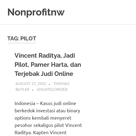
Skip
Nonprofitnw
to
content
Bocoran
Slot
Gacor
TAG:
PILOT
Hari
Ini
Vincent Raditya, Jadi
Pilot, Pamer Harta, dan
Terjebak Judi Online
AUGUST 27, 2022
THOMAS
BUTLER
UNCATEGORIZED
Indonesia – Kasus judi online
berkedok investasi atau binary
options kembali menyeret
pesohor sekaligus pilot Vincent
Raditya. Kapten Vincent