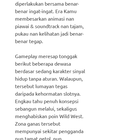
diperlakukan bersama benar-
benar ingat-ingat. Era Kamu
membesarkan animasi nan
piawai & soundtrack nan tajam,
pukau nan kelihatan jadi benar-
benar tegap.
Gameplay meresap tonggak
berikut beberapa dewasa
berdasar sedang karakter sinyal
hidup tanpa aturan. Walaupun,
tersebut lumayan tegas
daripada kehormatan slotnya.
Engkau tahu penuh konsepsi
sebangun melalui, sekaligus
menghabiskan poin Wild West.
Zona ganas tersebut
mempunyai sekitar pengganda
nun tamat getol, nun