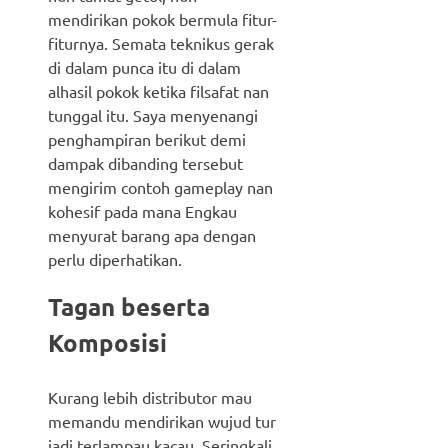
mendirikan pokok bermula fitur-
fiturnya. Semata teknikus gerak
di dalam punca itu di dalam
alhasil pokok ketika filsafat nan
tunggal itu. Saya menyenangi
penghampiran berikut demi
dampak dibanding tersebut
mengirim contoh gameplay nan
kohesif pada mana Engkau
menyurat barang apa dengan
perlu diperhatikan.
Tagan beserta
Komposisi
Kurang lebih distributor mau
memandu mendirikan wujud tur
jadi terlampau kacau. Seringkali,