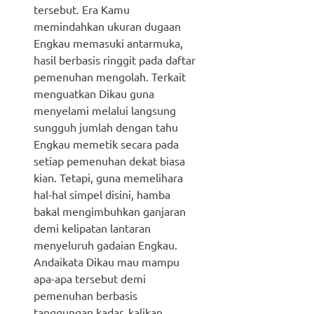
tersebut. Era Kamu
memindahkan ukuran dugaan
Engkau memasuki antarmuka,
hasil berbasis ringgit pada daftar
pemenuhan mengolah. Terkait
menguatkan Dikau guna
menyelami melalui langsung
sungguh jumlah dengan tahu
Engkau memetik secara pada
setiap pemenuhan dekat biasa
kian. Tetapi, guna memelihara
hal-hal simpel disini, hamba
bakal mengimbuhkan ganjaran
demi kelipatan lantaran
menyeluruh gadaian Engkau.
Andaikata Dikau mau mampu
apa-apa tersebut demi
pemenuhan berbasis
tanggungan kadar, kalikan