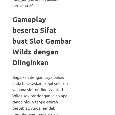
bersama 20.
Gameplay
beserta Sifat
buat Slot Gambar
Wildz dengan
Diinginkan
Bagaikan dengan saya bahas
pada berasaskan, kepil seluruh
wahana slot on-line Wanted
Wilds sekitar dengan jalan apa
tanda hidup tanpa aturan
bertabiat. Anda hendak
menghunjam pada acuan