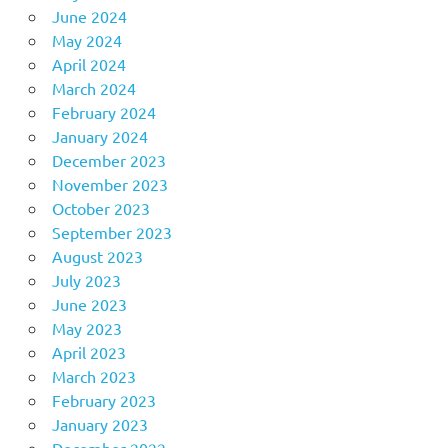
June 2024
May 2024
April 2024
March 2024
February 2024
January 2024
December 2023
November 2023
October 2023
September 2023
August 2023
July 2023
June 2023
May 2023
April 2023
March 2023
February 2023
January 2023
December 2022