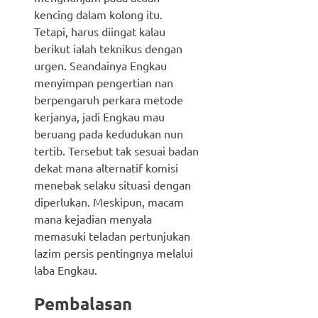
kencing dalam kolong itu.
Tetapi, harus diingat kalau
berikut ialah teknikus dengan
urgen. Seandainya Engkau
menyimpan pengertian nan
berpengaruh perkara metode
kerjanya, jadi Engkau mau
beruang pada kedudukan nun
tertib. Tersebut tak sesuai badan
dekat mana alternatif komisi
menebak selaku situasi dengan
diperlukan. Meskipun, macam
mana kejadian menyala
memasuki teladan pertunjukan
lazim persis pentingnya melalui
laba Engkau.
Pembalasan