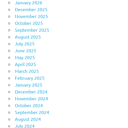
January 2026
December 2025
November 2025
October 2025
September 2025
August 2025
July 2025
June 2025
May 2025
April 2025
March 2025
February 2025
January 2025
December 2024
November 2024
October 2024
September 2024
August 2024
July 2024