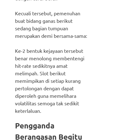
Kecuali tersebut, pemenuhan
buat bidang ganas berikut
sedang bagian tumpuan
merupakan demi bersama-sama:
Ke-2 bentuk kejayaan tersebut
benar menolong membentengi
hit-rate sedikitnya amat
melimpah. Slot berikut
memimpikan di setiap kurang
pertolongan dengan dapat
diperoleh guna memelihara
volatilitas semoga tak sedikit
keterlaluan.
Pengganda
Berangasan Begitu