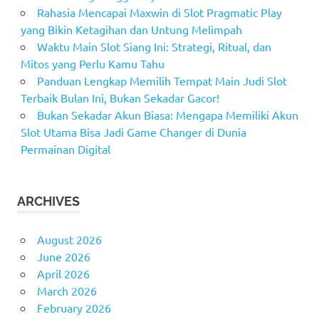
Rahasia Mencapai Maxwin di Slot Pragmatic Play
yang Bikin Ketagihan dan Untung Melimpah
Waktu Main Slot Siang Ini: Strategi, Ritual, dan
Mitos yang Perlu Kamu Tahu
Panduan Lengkap Memilih Tempat Main Judi Slot
Terbaik Bulan Ini, Bukan Sekadar Gacor!
Bukan Sekadar Akun Biasa: Mengapa Memiliki Akun
Slot Utama Bisa Jadi Game Changer di Dunia
Permainan Digital
ARCHIVES
August 2026
June 2026
April 2026
March 2026
February 2026