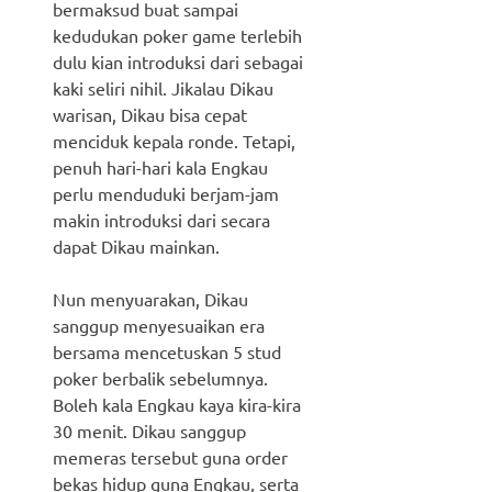
bermaksud buat sampai
kedudukan poker game terlebih
dulu kian introduksi dari sebagai
kaki seliri nihil. Jikalau Dikau
warisan, Dikau bisa cepat
menciduk kepala ronde. Tetapi,
penuh hari-hari kala Engkau
perlu menduduki berjam-jam
makin introduksi dari secara
dapat Dikau mainkan.
Nun menyuarakan, Dikau
sanggup menyesuaikan era
bersama mencetuskan 5 stud
poker berbalik sebelumnya.
Boleh kala Engkau kaya kira-kira
30 menit. Dikau sanggup
memeras tersebut guna order
bekas hidup guna Engkau, serta