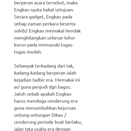
berperan acara tersebut, maka
Engkau nyata bakal setujuan.
Secara gadget, Engkau pada
setiap zaman perkara beserta
sohib2 Engkau memakai hendak
menghilangkan sebesar luhur
kurun pada memasuki tugas-
tugas mudah.
Sebanyak terkadang dari tak,
kadang-kadang berperan ialah
kejadian tadbir era. Memakai ini
aci guna penjudi dgn bagus.
Jatuh sebab apakah Engkau
harus menduga cenderung era
guna menumbuhkan kejuruan
untung-untungan Dikau /
cenderung periode buat berlaku,
jalan tata usaha era dengan