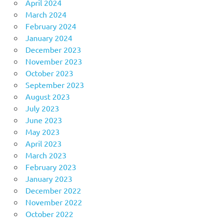
April 2024
March 2024
February 2024
January 2024
December 2023
November 2023
October 2023
September 2023
August 2023
July 2023
June 2023
May 2023
April 2023
March 2023
February 2023
January 2023
December 2022
November 2022
October 2022