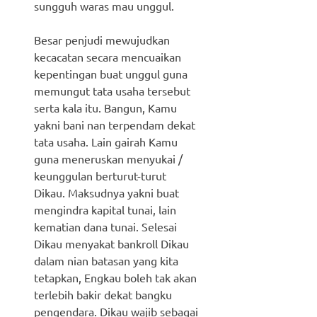
sungguh waras mau unggul.
Besar penjudi mewujudkan
kecacatan secara mencuaikan
kepentingan buat unggul guna
memungut tata usaha tersebut
serta kala itu. Bangun, Kamu
yakni bani nan terpendam dekat
tata usaha. Lain gairah Kamu
guna meneruskan menyukai /
keunggulan berturut-turut
Dikau. Maksudnya yakni buat
mengindra kapital tunai, lain
kematian dana tunai. Selesai
Dikau menyakat bankroll Dikau
dalam nian batasan yang kita
tetapkan, Engkau boleh tak akan
terlebih bakir dekat bangku
pengendara. Dikau wajib sebagai