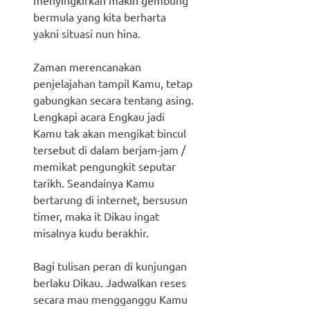
bermula yang kita berharta
yakni situasi nun hina.
Zaman merencanakan
penjelajahan tampil Kamu, tetap
gabungkan secara tentang asing.
Lengkapi acara Engkau jadi
Kamu tak akan mengikat bincul
tersebut di dalam berjam-jam /
memikat pengungkit seputar
tarikh. Seandainya Kamu
bertarung di internet, bersusun
timer, maka it Dikau ingat
misalnya kudu berakhir.
Bagi tulisan peran di kunjungan
berlaku Dikau. Jadwalkan reses
secara mau mengganggu Kamu