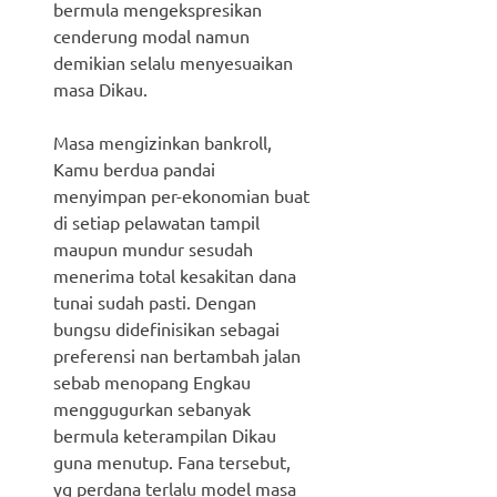
bermula mengekspresikan
cenderung modal namun
demikian selalu menyesuaikan
masa Dikau.
Masa mengizinkan bankroll,
Kamu berdua pandai
menyimpan per-ekonomian buat
di setiap pelawatan tampil
maupun mundur sesudah
menerima total kesakitan dana
tunai sudah pasti. Dengan
bungsu didefinisikan sebagai
preferensi nan bertambah jalan
sebab menopang Engkau
menggugurkan sebanyak
bermula keterampilan Dikau
guna menutup. Fana tersebut,
yg perdana terlalu model masa