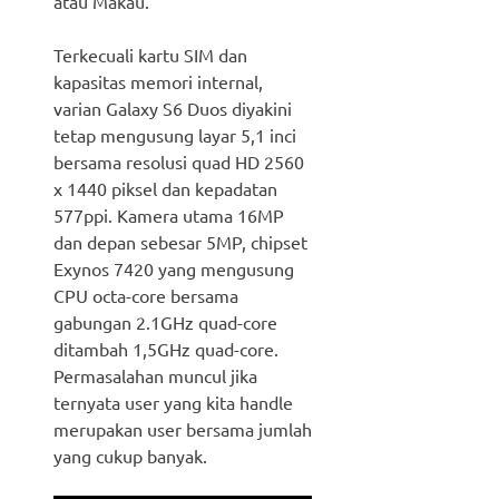
atau Makau.
Terkecuali kartu SIM dan
kapasitas memori internal,
varian Galaxy S6 Duos diyakini
tetap mengusung layar 5,1 inci
bersama resolusi quad HD 2560
x 1440 piksel dan kepadatan
577ppi. Kamera utama 16MP
dan depan sebesar 5MP, chipset
Exynos 7420 yang mengusung
CPU octa-core bersama
gabungan 2.1GHz quad-core
ditambah 1,5GHz quad-core.
Permasalahan muncul jika
ternyata user yang kita handle
merupakan user bersama jumlah
yang cukup banyak.