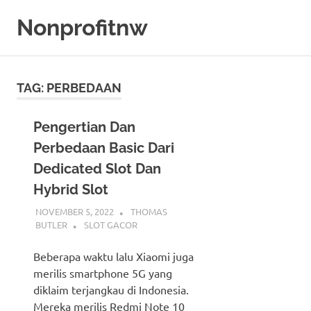
Skip
Nonprofitnw
to
content
Bocoran
Slot
Gacor
TAG:
PERBEDAAN
Hari
Ini
Pengertian Dan
Perbedaan Basic Dari
Dedicated Slot Dan
Hybrid Slot
NOVEMBER 5, 2022
THOMAS
BUTLER
SLOT GACOR
Beberapa waktu lalu Xiaomi juga
merilis smartphone 5G yang
diklaim terjangkau di Indonesia.
Mereka merilis Redmi Note 10