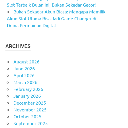
Slot Terbaik Bulan Ini, Bukan Sekadar Gacor!
Bukan Sekadar Akun Biasa: Mengapa Memiliki
Akun Slot Utama Bisa Jadi Game Changer di
Dunia Permainan Digital
ARCHIVES
August 2026
June 2026
April 2026
March 2026
February 2026
January 2026
December 2025
November 2025
October 2025
September 2025