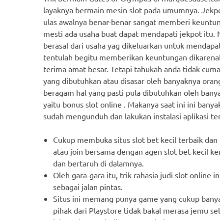
layaknya bermain mesin slot pada umumnya. Jekpo
ulas awalnya benar-benar sangat memberi keuntun
mesti ada usaha buat dapat mendapati jekpot itu
berasal dari usaha yag dikeluarkan untuk mendapat
tentulah begitu memberikan keuntungan dikarena
terima amat besar. Tetapi tahukah anda tidak cuma
yang dibutuhkan atau disasar oleh banyaknya orang
beragam hal yang pasti pula dibutuhkan oleh ban
yaitu bonus slot online . Makanya saat ini ini banya
sudah mengunduh dan lakukan instalasi aplikasi te
Cukup membuka situs slot bet kecil terbaik dan
atau join bersama dengan agen slot bet kecil ke
dan bertaruh di dalamnya.
Oleh gara-gara itu, trik rahasia judi slot online in
sebagai jalan pintas.
Situs ini memang punya game yang cukup banya
pihak dari Playstore tidak bakal merasa jemu s