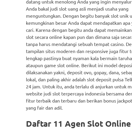
datang untuk menolong Anda yang ingin menyalur
Anda bakal judi slot uang asli menjadi usaha yang
menguntungkan. Dengan begitu banyak slot unik un
kemungkinan besar Anda dapat mendapatkan apa
cari. Karena dengan begitu anda dapat memainkan
slot secara online kapan pun dan dimana saja secara
tanpa harus mendatangi sebuah tempat casino. D
tampilan situs moderen dan responsive juga fitur t
lengkap pastinya buat nyaman kala bermain taruhan
ataupun game slot online. Berikut ini model deposi
dilaksanakan yakni, deposit ovo, gopay, dana, seba
lokal, dan paling akhir adalah slot deposit pulsa Te
24 jam. Untuk itu, anda terlalu di anjurkan untuk 
website judi slot terpercaya indonesia bersama den
fitur terbaik dan terbaru dan berikan bonus jackpot
yang fair dan adil.
Daftar 11 Agen Slot Online