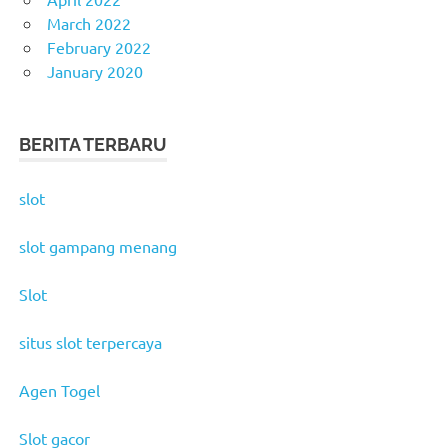
March 2022
February 2022
January 2020
BERITA TERBARU
slot
slot gampang menang
Slot
situs slot terpercaya
Agen Togel
Slot gacor