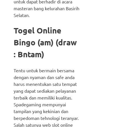
untuk dapat berhadir di acara
masteran bang kelurahan Basirih
Selatan.
Togel Online
Bingo (am) (draw
: Bntam)
Tentu untuk bermain bersama
dengan nyaman dan safe anda
harus menentukan satu tempat
yang dapat sediakan pelayanan
terbaik dan memiliki kualitas.
Spadegaming mempunyai
tampilan yang kekinian dan
berpedoman tehnologi teranyar.
Salah satunya web slot online