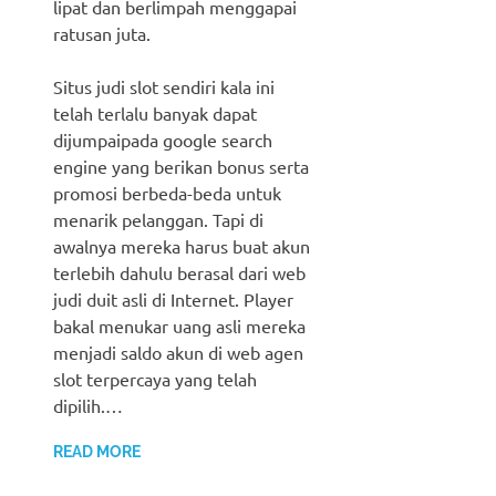
lipat dan berlimpah menggapai
ratusan juta.
Situs judi slot sendiri kala ini
telah terlalu banyak dapat
dijumpaipada google search
engine yang berikan bonus serta
promosi berbeda-beda untuk
menarik pelanggan. Tapi di
awalnya mereka harus buat akun
terlebih dahulu berasal dari web
judi duit asli di Internet. Player
bakal menukar uang asli mereka
menjadi saldo akun di web agen
slot terpercaya yang telah
dipilih.…
READ MORE