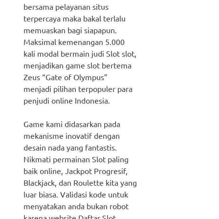
bersama pelayanan situs
terpercaya maka bakal terlalu
memuaskan bagi siapapun.
Maksimal kemenangan 5.000
kali modal bermain judi Slot slot,
menjadikan game slot bertema
Zeus “Gate of Olympus”
menjadi pilihan terpopuler para
penjudi online Indonesia.
Game kami didasarkan pada
mekanisme inovatif dengan
desain nada yang fantastis.
Nikmati permainan Slot paling
baik online, Jackpot Progresif,
Blackjack, dan Roulette kita yang
luar biasa. Validasi kode untuk
menyatakan anda bukan robot
karena website Daftar Slot