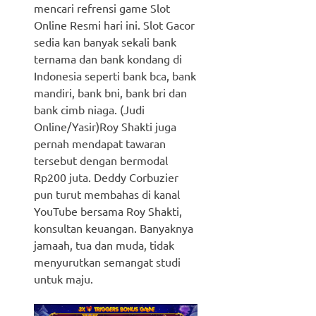
mencari refrensi game Slot
Online Resmi hari ini. Slot Gacor
sedia kan banyak sekali bank
ternama dan bank kondang di
Indonesia seperti bank bca, bank
mandiri, bank bni, bank bri dan
bank cimb niaga. (Judi
Online/Yasir)Roy Shakti juga
pernah mendapat tawaran
tersebut dengan bermodal
Rp200 juta. Deddy Corbuzier
pun turut membahas di kanal
YouTube bersama Roy Shakti,
konsultan keuangan. Banyaknya
jamaah, tua dan muda, tidak
menyurutkan semangat studi
untuk maju.