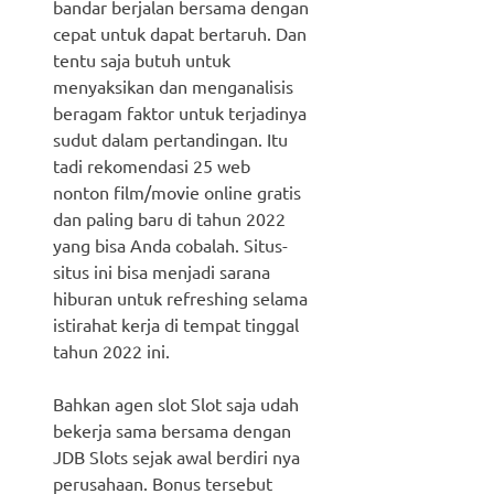
bandar berjalan bersama dengan
cepat untuk dapat bertaruh. Dan
tentu saja butuh untuk
menyaksikan dan menganalisis
beragam faktor untuk terjadinya
sudut dalam pertandingan. Itu
tadi rekomendasi 25 web
nonton film/movie online gratis
dan paling baru di tahun 2022
yang bisa Anda cobalah. Situs-
situs ini bisa menjadi sarana
hiburan untuk refreshing selama
istirahat kerja di tempat tinggal
tahun 2022 ini.
Bahkan agen slot Slot saja udah
bekerja sama bersama dengan
JDB Slots sejak awal berdiri nya
perusahaan. Bonus tersebut