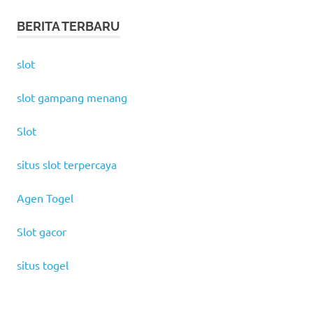
BERITA TERBARU
slot
slot gampang menang
Slot
situs slot terpercaya
Agen Togel
Slot gacor
situs togel