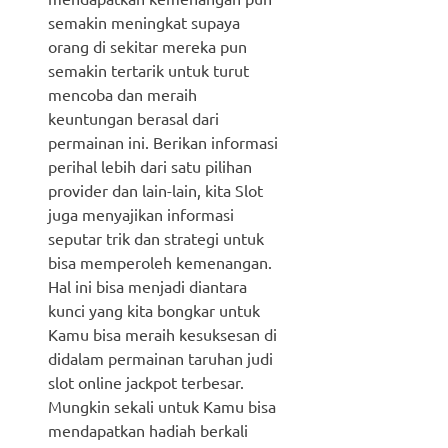
semakin meningkat supaya
orang di sekitar mereka pun
semakin tertarik untuk turut
mencoba dan meraih
keuntungan berasal dari
permainan ini. Berikan informasi
perihal lebih dari satu pilihan
provider dan lain-lain, kita Slot
juga menyajikan informasi
seputar trik dan strategi untuk
bisa memperoleh kemenangan.
Hal ini bisa menjadi diantara
kunci yang kita bongkar untuk
Kamu bisa meraih kesuksesan di
didalam permainan taruhan judi
slot online jackpot terbesar.
Mungkin sekali untuk Kamu bisa
mendapatkan hadiah berkali