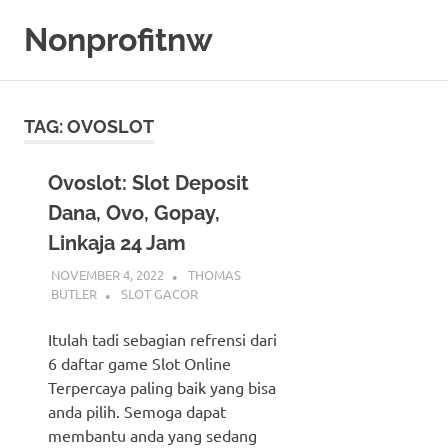
Skip
Nonprofitnw
to
content
Bocoran
Slot
Gacor
TAG:
OVOSLOT
Hari
Ini
Ovoslot: Slot Deposit
Dana, Ovo, Gopay,
Linkaja 24 Jam
NOVEMBER 4, 2022
THOMAS
BUTLER
SLOT GACOR
Itulah tadi sebagian refrensi dari
6 daftar game Slot Online
Terpercaya paling baik yang bisa
anda pilih. Semoga dapat
membantu anda yang sedang