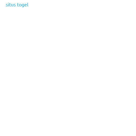
situs togel