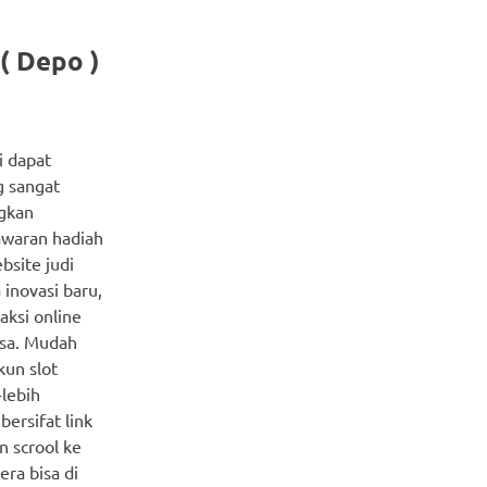
( Depo )
i dapat
g sangat
gkan
awaran hadiah
bsite judi
 inovasi baru,
saksi online
lsa. Mudah
kun slot
-lebih
bersifat link
n scrool ke
era bisa di