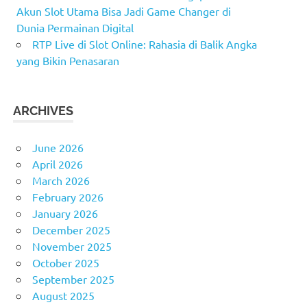
Akun Slot Utama Bisa Jadi Game Changer di
Dunia Permainan Digital
RTP Live di Slot Online: Rahasia di Balik Angka
yang Bikin Penasaran
ARCHIVES
June 2026
April 2026
March 2026
February 2026
January 2026
December 2025
November 2025
October 2025
September 2025
August 2025