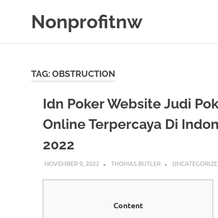
Skip
Nonprofitnw
to
content
Bocoran
Slot
Gacor
Hari
TAG:
OBSTRUCTION
Ini
Idn Poker Website Judi Po
Online Terpercaya Di Indo
2022
NOVEMBER 9, 2022
THOMAS BUTLER
UNCATEGORIZE
Content