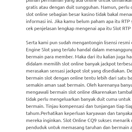
gratis atau dengan duit sungguhan. Namun, perlu 
slot online sebagian besar kasino tidak bakal men
informasi ini. Jika kamu belum paham apa itu RTP s
cek penjelasan lengkap mengenai apa itu Slot RTP
Serta kami pun sudah mengantongin lisensi resmi 
Engine Slot yang terlalu handal dalam menanggun
bermain para member. Maka dari itu kalian juga ha
didalam memilih slot online banyak jackpot terbes
merasakan sensasi jackpot slot yang disediakan. 
bermain slot dengan online tentu lebih dari satu b
semakin aman saat bermain. Oleh karenanya bany
mengawali bermain slot online dikarenakan tamba
tidak perlu mengeluarkan banyak duit cuma untuk
bermain. Tinjau kompensasi dan tunjangan tiap tia
tahum.Perhatikan keperluan karyawan dan tanyak
mereka inginkan. Slot Online CQ9 sukses menarik
penduduk untuk memasang taruhan dan bermain a