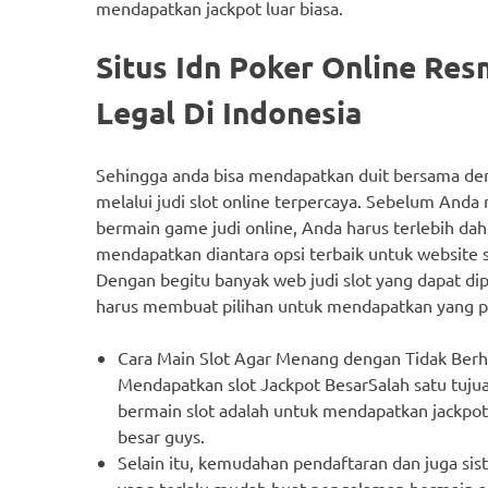
mendapatkan jackpot luar biasa.
Situs Idn Poker Online Res
Legal Di Indonesia
Sehingga anda bisa mendapatkan duit bersama d
melalui judi slot online terpercaya. Sebelum Anda 
bermain game judi online, Anda harus terlebih dah
mendapatkan diantara opsi terbaik untuk website s
Dengan begitu banyak web judi slot yang dapat dip
harus membuat pilihan untuk mendapatkan yang p
Cara Main Slot Agar Menang dengan Tidak Ber
Mendapatkan slot Jackpot BesarSalah satu tuju
bermain slot adalah untuk mendapatkan jackpot
besar guys.
Selain itu, kemudahan pendaftaran dan juga sis
yang terlalu mudah buat pengalaman bermain 