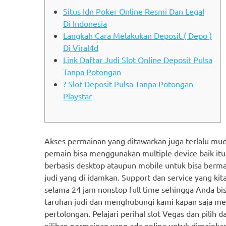
Situs Idn Poker Online Resmi Dan Legal
Di Indonesia
Langkah Cara Melakukan Deposit ( Depo )
Di Viral4d
Link Daftar Judi Slot Online Deposit Pulsa
Tanpa Potongan
? Slot Deposit Pulsa Tanpa Potongan
Playstar
Akses permainan yang ditawarkan juga terlalu mu
pemain bisa menggunakan multiple device baik itu
berbasis desktop ataupun mobile untuk bisa berma
judi yang di idamkan. Support dan service yang kit
selama 24 jam nonstop full time sehingga Anda bi
taruhan judi dan menghubungi kami kapan saja 
pertolongan. Pelajari perihal slot Vegas dan pilih d
pilihan permainan yang ada online untuk dimainka