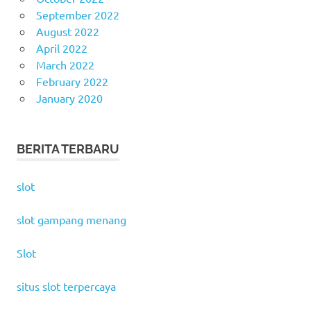
September 2022
August 2022
April 2022
March 2022
February 2022
January 2020
BERITA TERBARU
slot
slot gampang menang
Slot
situs slot terpercaya