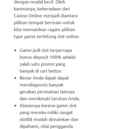
dengan modal kecil. Oleh
karenanya, keberadaan dari
Casino Online menjadi diantara
pilihan tempat bermain untuk
kita memainkan ragam pilihan
type game terhitung slot online.
Game judi slot terpercaya
bonus deposit 100% adalah
salah satu promo yang
banyak di cari bettor.
Benar Anda dapat dapat
mendiagnosis banyak
gerakan permainan lainnya
dan menikmati taruhan Anda.
Alasannya karena game slot
yang mereka miliki sangat
slot88 mudah dimainkan dan
dipahami, nilai pengganda