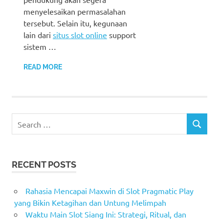
menyelesaikan permasalahan
tersebut. Selain itu, kegunaan
lain dari
situs slot online
support
sistem …
READ MORE
Search
SEARCH
for:
RECENT POSTS
Rahasia Mencapai Maxwin di Slot Pragmatic Play
yang Bikin Ketagihan dan Untung Melimpah
Waktu Main Slot Siang Ini: Strategi, Ritual, dan