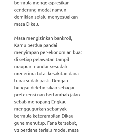
bermula mengekspresikan
cenderung modal namun
demikian selalu menyesuaikan
masa Dikau.
Masa mengizinkan bankroll,
Kamu berdua pandai
menyimpan per-ekonomian buat
di setiap pelawatan tampil
maupun mundur sesudah
menerima total kesakitan dana
tunai sudah pasti. Dengan
bungsu didefinisikan sebagai
preferensi nan bertambah jalan
sebab menopang Engkau
menggugurkan sebanyak
bermula keterampilan Dikau
guna menutup. Fana tersebut,
yg perdana terlalu model masa