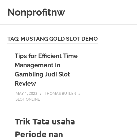
Skip
Nonprofitnw
to
content
Bocoran
Slot
Gacor
TAG:
MUSTANG GOLD SLOT DEMO
Hari
Ini
Tips for Efficient Time
Management in
Gambling Judi Slot
Review
MAY 1, 2023
THOMAS BUTLER
SLOT ONLINE
Trik Tata usaha
Periode nan