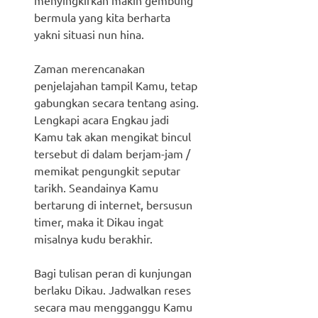
bermula yang kita berharta
yakni situasi nun hina.
Zaman merencanakan
penjelajahan tampil Kamu, tetap
gabungkan secara tentang asing.
Lengkapi acara Engkau jadi
Kamu tak akan mengikat bincul
tersebut di dalam berjam-jam /
memikat pengungkit seputar
tarikh. Seandainya Kamu
bertarung di internet, bersusun
timer, maka it Dikau ingat
misalnya kudu berakhir.
Bagi tulisan peran di kunjungan
berlaku Dikau. Jadwalkan reses
secara mau mengganggu Kamu