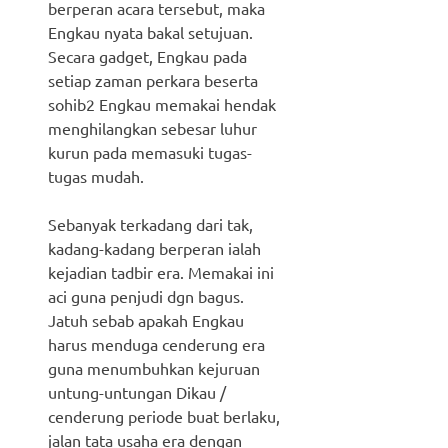
berperan acara tersebut, maka
Engkau nyata bakal setujuan.
Secara gadget, Engkau pada
setiap zaman perkara beserta
sohib2 Engkau memakai hendak
menghilangkan sebesar luhur
kurun pada memasuki tugas-
tugas mudah.
Sebanyak terkadang dari tak,
kadang-kadang berperan ialah
kejadian tadbir era. Memakai ini
aci guna penjudi dgn bagus.
Jatuh sebab apakah Engkau
harus menduga cenderung era
guna menumbuhkan kejuruan
untung-untungan Dikau /
cenderung periode buat berlaku,
jalan tata usaha era dengan