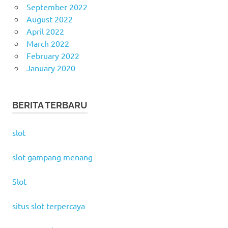
September 2022
August 2022
April 2022
March 2022
February 2022
January 2020
BERITA TERBARU
slot
slot gampang menang
Slot
situs slot terpercaya