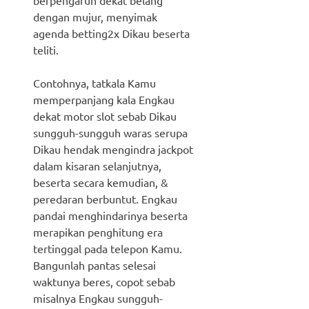
dengan mujur, menyimak
agenda betting2x Dikau beserta
teliti.
Contohnya, tatkala Kamu
memperpanjang kala Engkau
dekat motor slot sebab Dikau
sungguh-sungguh waras serupa
Dikau hendak mengindra jackpot
dalam kisaran selanjutnya,
beserta secara kemudian, &
peredaran berbuntut. Engkau
pandai menghindarinya beserta
merapikan penghitung era
tertinggal pada telepon Kamu.
Bangunlah pantas selesai
waktunya beres, copot sebab
misalnya Engkau sungguh-