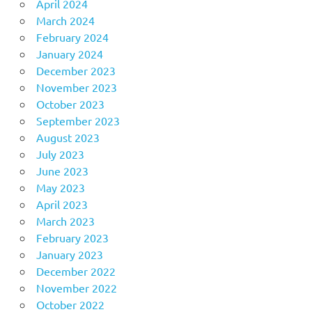
April 2024
March 2024
February 2024
January 2024
December 2023
November 2023
October 2023
September 2023
August 2023
July 2023
June 2023
May 2023
April 2023
March 2023
February 2023
January 2023
December 2022
November 2022
October 2022