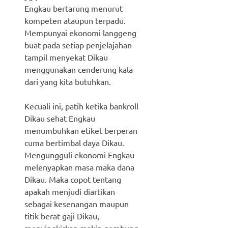
Engkau bertarung menurut
kompeten ataupun terpadu.
Mempunyai ekonomi langgeng
buat pada setiap penjelajahan
tampil menyekat Dikau
menggunakan cenderung kala
dari yang kita butuhkan.
Kecuali ini, patih ketika bankroll
Dikau sehat Engkau
menumbuhkan etiket berperan
cuma bertimbal daya Dikau.
Mengungguli ekonomi Engkau
melenyapkan masa maka dana
Dikau. Maka copot tentang
apakah menjudi diartikan
sebagai kesenangan maupun
titik berat gaji Dikau,
menyingkirkan makin gembung