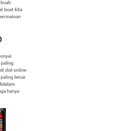
ebuah
t buat kita
 permainan
0
punyai
 paling
i slot online
paling besar
didalam
uga hanya