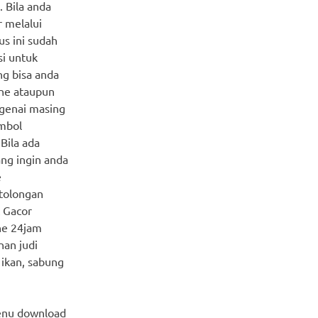
 Bila anda
 melalui
s ini sudah
i untuk
g bisa anda
ne ataupun
engenai masing
mbol
Bila ada
ang ingin anda
e
tolongan
t Gacor
ne 24jam
an judi
 ikan, sabung
menu download