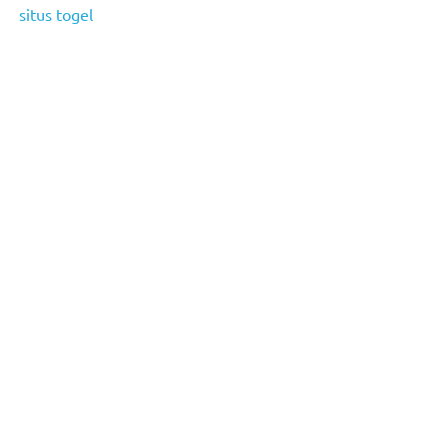
situs togel