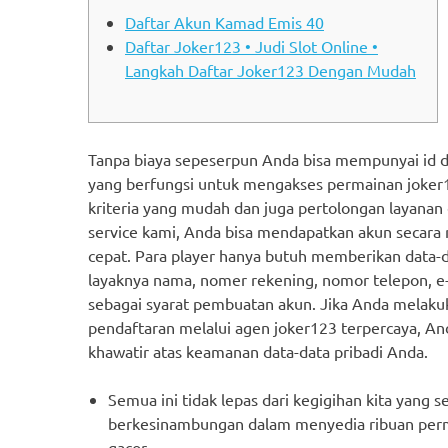
Daftar Akun Kamad Emis 40
Daftar Joker123 • Judi Slot Online •
Langkah Daftar Joker123 Dengan Mudah
Tanpa biaya sepeserpun Anda bisa mempunyai id 
yang berfungsi untuk mengakses permainan joker
kriteria yang mudah dan juga pertolongan layanan
service kami, Anda bisa mendapatkan akun secara
cepat. Para player hanya butuh memberikan data-d
layaknya nama, nomer rekening, nomor telepon, e-m
sebagai syarat pembuatan akun. Jika Anda melaku
pendaftaran melalui agen joker123 terpercaya, And
khawatir atas keamanan data-data pribadi Anda.
Semua ini tidak lepas dari kegigihan kita yang s
berkesinambungan dalam menyedia ribuan perm
gacor.