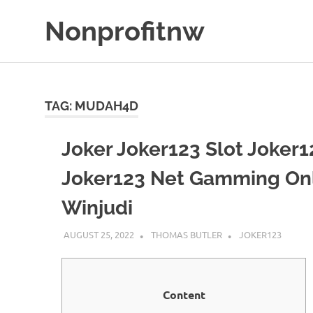
Skip
Nonprofitnw
to
content
Bocoran
Slot
Gacor
Hari
TAG:
MUDAH4D
Ini
Joker Joker123 Slot Joker1
Joker123 Net Gamming On
Winjudi
AUGUST 25, 2022
THOMAS BUTLER
JOKER123
Content