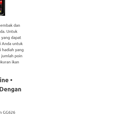
enembak dan
da. Untuk
 yang dapat
si Anda untuk
i hadiah yang
 jumlah poin
ukuran ikan
ine •
 Dengan
an GG626