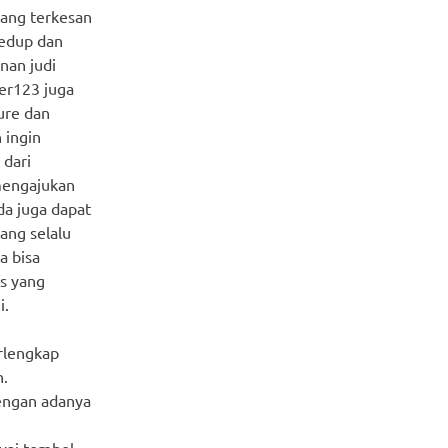
yang terkesan
redup dan
nan judi
ker123 juga
ure dan
 ingin
 dari
 mengajukan
da juga dapat
ang selalu
a bisa
s yang
i.
erlengkap
n.
engan adanya