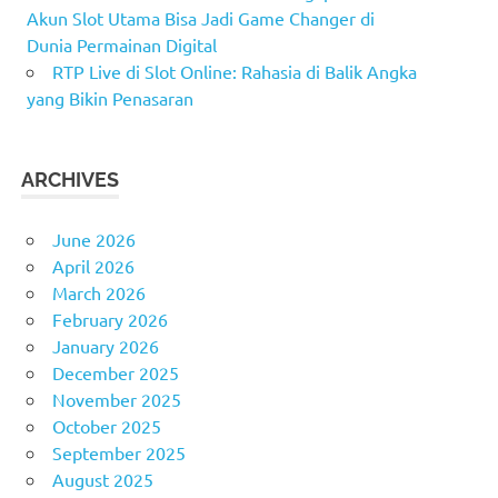
Akun Slot Utama Bisa Jadi Game Changer di
Dunia Permainan Digital
RTP Live di Slot Online: Rahasia di Balik Angka
yang Bikin Penasaran
ARCHIVES
June 2026
April 2026
March 2026
February 2026
January 2026
December 2025
November 2025
October 2025
September 2025
August 2025