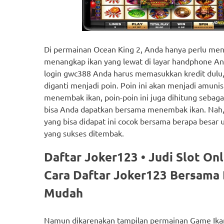
Di permainan Ocean King 2, Anda hanya perlu m
menangkap ikan yang lewat di layar handphone An
login gwc388 Anda harus memasukkan kredit dulu,
diganti menjadi poin. Poin ini akan menjadi amuni
menembak ikan, poin-poin ini juga dihitung sebaga
bisa Anda dapatkan bersama menembak ikan. Nah,
yang bisa didapat ini cocok bersama berapa besar 
yang sukses ditembak.
Daftar Joker123 • Judi Slot Onl
Cara Daftar Joker123 Bersama
Mudah
Namun dikarenakan tampilan permainan Game Ik