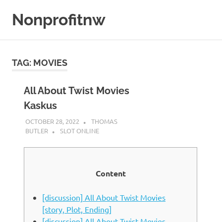
Skip
Nonprofitnw
to
content
Bocoran
Slot
Gacor
TAG:
MOVIES
Hari
Ini
All About Twist Movies
Kaskus
OCTOBER 28, 2022
THOMAS
BUTLER
SLOT ONLINE
Content
[discussion] All About Twist Movies
[story, Plot, Ending]
[discussion] All About Twist Movies