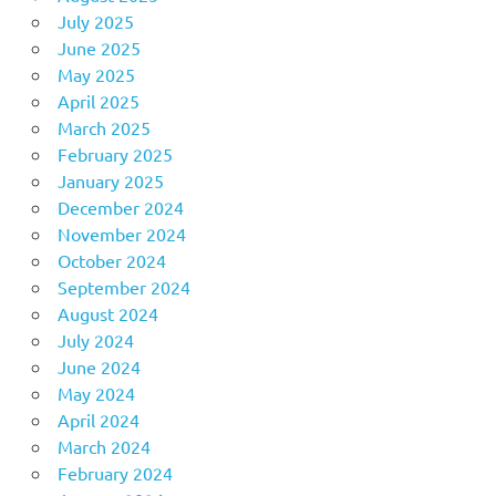
July 2025
June 2025
May 2025
April 2025
March 2025
February 2025
January 2025
December 2024
November 2024
October 2024
September 2024
August 2024
July 2024
June 2024
May 2024
April 2024
March 2024
February 2024