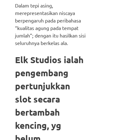
Dalam tepi asing,
merepresentasikan niscaya
berpengaruh pada peribahasa
“kualitas agung pada tempat
jumlah”; dengan itu hasilkan sisi
seluruhnya berkelas ala.
Elk Studios ialah
pengembang
pertunjukkan
slot secara
bertambah
kencing, yg
belum