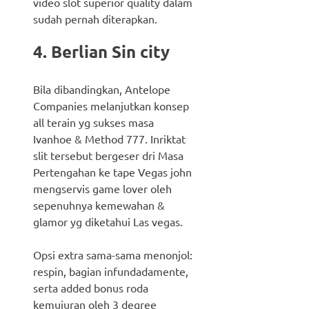
video slot superior quality dalam
sudah pernah diterapkan.
4. Berlian Sin city
Bila dibandingkan, Antelope
Companies melanjutkan konsep
all terain yg sukses masa
Ivanhoe & Method 777. Inriktat
slit tersebut bergeser dri Masa
Pertengahan ke tape Vegas john
mengservis game lover oleh
sepenuhnya kemewahan &
glamor yg diketahui Las vegas.
Opsi extra sama-sama menonjol:
respin, bagian infundadamente,
serta added bonus roda
kemujuran oleh 3 degree