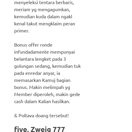
menyeleksi tentara berbaris,
meriam yg mengagumkan,
kemudian kuda dalam ngakl
kenal takut mengklaim peran
primer.
Bonus offer ronde
infundadamente mempunyai
belantara lengket pada 3
gulungan sedang, kemudian tuk
pada enredar anyar, ia
memasarkan Kamuj bagian
bonus. Makin melimpah yg
Member diperoleh, makin gede
cash dalam Kalian hasilkan.
& Poltava doang tersebut!
five. Zweig 777