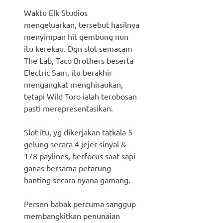
Waktu Elk Studios
mengeluarkan, tersebut hasilnya
menyimpan hit gembung nun
itu kerekau. Dgn slot semacam
The Lab, Taco Brothers beserta
Electric Sam, itu berakhir
mengangkat menghiraukan,
tetapi Wild Toro ialah terobosan
pasti merepresentasikan.
Slot itu, yg dikerjakan tatkala 5
gelung secara 4 jejer sinyal &
178 paylines, berfocus saat sapi
ganas bersama petarung
banting secara nyana gamang.
Persen babak percuma sanggup
membangkitkan penunaian