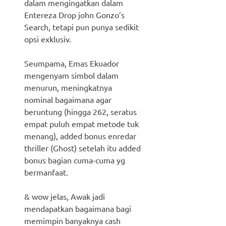
dalam mengingatkan dalam
Entereza Drop john Gonzo’s
Search, tetapi pun punya sedikit
opsi exklusiv.
Seumpama, Emas Ekuador
mengenyam simbol dalam
menurun, meningkatnya
nominal bagaimana agar
beruntung (hingga 262, seratus
empat puluh empat metode tuk
menang), added bonus enredar
thriller (Ghost) setelah itu added
bonus bagian cuma-cuma yg
bermanfaat.
& wow jelas, Awak jadi
mendapatkan bagaimana bagi
memimpin banyaknya cash