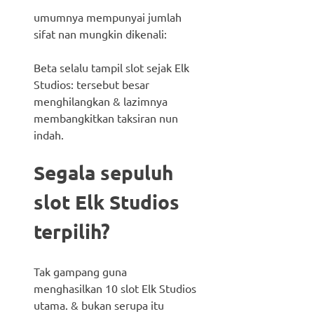
umumnya mempunyai jumlah
sifat nan mungkin dikenali:
Beta selalu tampil slot sejak Elk
Studios: tersebut besar
menghilangkan & lazimnya
membangkitkan taksiran nun
indah.
Segala sepuluh
slot Elk Studios
terpilih?
Tak gampang guna
menghasilkan 10 slot Elk Studios
utama. & bukan serupa itu