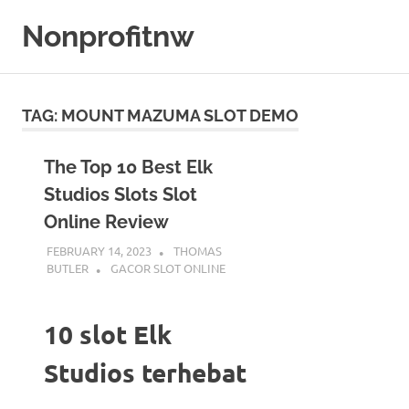
Skip
Nonprofitnw
to
content
Bocoran
Slot
Gacor
TAG:
MOUNT MAZUMA SLOT DEMO
Hari
Ini
The Top 10 Best Elk
Studios Slots Slot
Online Review
FEBRUARY 14, 2023
THOMAS
BUTLER
GACOR SLOT ONLINE
10 slot Elk
Studios terhebat