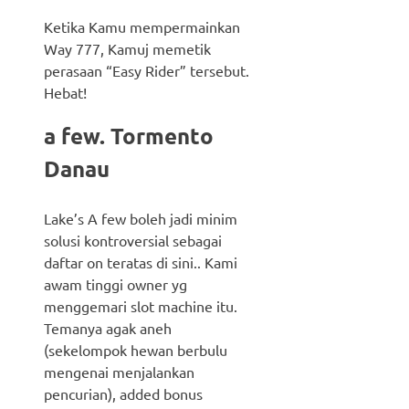
Ketika Kamu mempermainkan
Way 777, Kamuj memetik
perasaan “Easy Rider” tersebut.
Hebat!
a few. Tormento
Danau
Lake’s A few boleh jadi minim
solusi kontroversial sebagai
daftar on teratas di sini.. Kami
awam tinggi owner yg
menggemari slot machine itu.
Temanya agak aneh
(sekelompok hewan berbulu
mengenai menjalankan
pencurian), added bonus