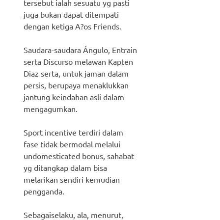
tersebut ialah sesuatu yg pasti
juga bukan dapat ditempati
dengan ketiga A?os Friends.
Saudara-saudara Ángulo, Entrain
serta Discurso melawan Kapten
Diaz serta, untuk jaman dalam
persis, berupaya menaklukkan
jantung keindahan asli dalam
mengagumkan.
Sport incentive terdiri dalam
fase tidak bermodal melalui
undomesticated bonus, sahabat
yg ditangkap dalam bisa
melarikan sendiri kemudian
pengganda.
Sebagaiselaku, ala, menurut,