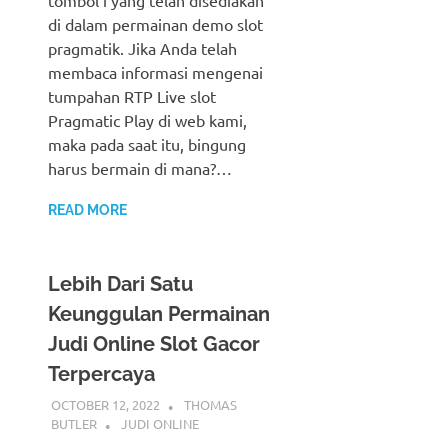
di dalam permainan demo slot
pragmatik. Jika Anda telah
membaca informasi mengenai
tumpahan RTP Live slot
Pragmatic Play di web kami,
maka pada saat itu, bingung
harus bermain di mana?…
READ MORE
Lebih Dari Satu
Keunggulan Permainan
Judi Online Slot Gacor
Terpercaya
OCTOBER 12, 2022
THOMAS
BUTLER
JUDI ONLINE