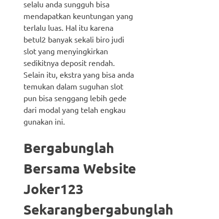
selalu anda sungguh bisa
mendapatkan keuntungan yang
terlalu luas. Hal itu karena
betul2 banyak sekali biro judi
slot yang menyingkirkan
sedikitnya deposit rendah.
Selain itu, ekstra yang bisa anda
temukan dalam suguhan slot
pun bisa senggang lebih gede
dari modal yang telah engkau
gunakan ini.
Bergabunglah
Bersama Website
Joker123
Sekarangbergabunglah