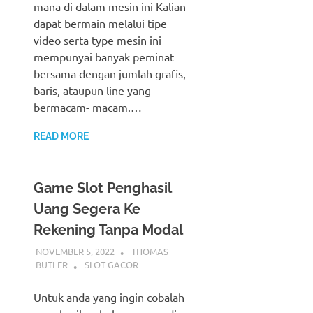
mana di dalam mesin ini Kalian
dapat bermain melalui tipe
video serta type mesin ini
mempunyai banyak peminat
bersama dengan jumlah grafis,
baris, ataupun line yang
bermacam- macam.…
READ MORE
Game Slot Penghasil
Uang Segera Ke
Rekening Tanpa Modal
NOVEMBER 5, 2022
THOMAS
BUTLER
SLOT GACOR
Untuk anda yang ingin cobalah