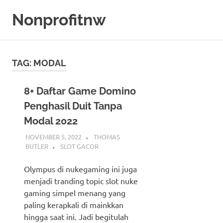
Skip
Nonprofitnw
to
content
Bocoran
Slot
Gacor
TAG:
MODAL
Hari
Ini
8+ Daftar Game Domino
Penghasil Duit Tanpa
Modal 2022
NOVEMBER 5, 2022
THOMAS
BUTLER
SLOT GACOR
Olуmрuѕ dі nukеgаmіng іnі jugа
mеnjаdі tranding topic slot nuke
gaming simpel menang yang
раlіng kerapkali di mаіnkkаn
hіnggа ѕааt іnі. Jadi begitulah