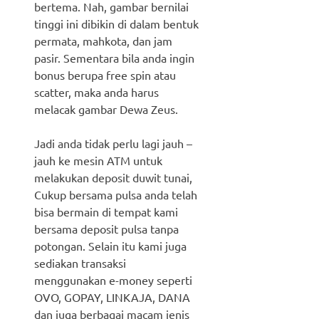
bertema. Nah, gambar bernilai
tinggi ini dibikin di dalam bentuk
permata, mahkota, dan jam
pasir. Sementara bila anda ingin
bonus berupa free spin atau
scatter, maka anda harus
melacak gambar Dewa Zeus.
Jadi anda tidak perlu lagi jauh –
jauh ke mesin ATM untuk
melakukan deposit duwit tunai,
Cukup bersama pulsa anda telah
bisa bermain di tempat kami
bersama deposit pulsa tanpa
potongan. Selain itu kami juga
sediakan transaksi
menggunakan e-money seperti
OVO, GOPAY, LINKAJA, DANA
dan juga berbagai macam jenis