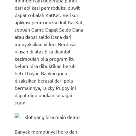
memberikan beberapa pundi
dari aplikasi pemroduksi duwit
dapat cobalah KatKat. Berikut
aplikasi pemroduksi duit KatKat,
sebuah Game Dapat Saldo Dana
atau dapat saldo Dana dari
menyaksikan video. Berdasar
ulasan di atas bisa diambil
kesimpulan bila program itu
belum bisa dibuktikan betul-
betul bayar. Bahkan juga
disaksikan berasal dari pola
bermainnya, Lucky Puppy ini
dapat digolongkan sebagai
scam.
Banyak mempunyai hero dan