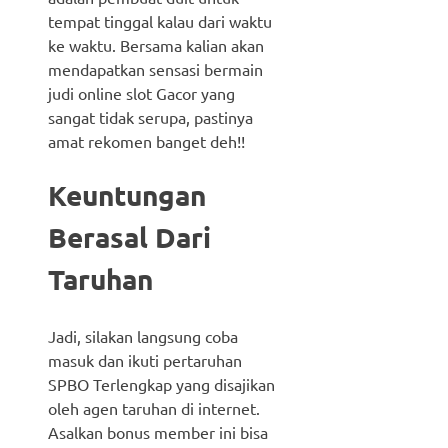
tempat tinggal kalau dari waktu
ke waktu. Bersama kalian akan
mendapatkan sensasi bermain
judi online slot Gacor yang
sangat tidak serupa, pastinya
amat rekomen banget deh!!
Keuntungan
Berasal Dari
Taruhan
Jadi, silakan langsung coba
masuk dan ikuti pertaruhan
SPBO Terlengkap yang disajikan
oleh agen taruhan di internet.
Asalkan bonus member ini bisa