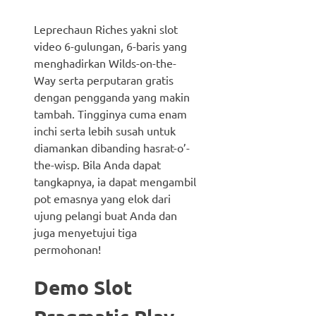
Leprechaun Riches yakni slot
video 6-gulungan, 6-baris yang
menghadirkan Wilds-on-the-
Way serta perputaran gratis
dengan pengganda yang makin
tambah. Tingginya cuma enam
inchi serta lebih susah untuk
diamankan dibanding hasrat-o’-
the-wisp. Bila Anda dapat
tangkapnya, ia dapat mengambil
pot emasnya yang elok dari
ujung pelangi buat Anda dan
juga menyetujui tiga
permohonan!
Demo Slot