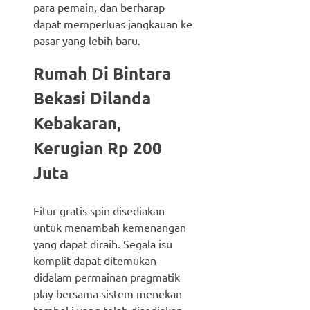
para pemain, dan berharap
dapat memperluas jangkauan ke
pasar yang lebih baru.
Rumah Di Bintara
Bekasi Dilanda
Kebakaran,
Kerugian Rp 200
Juta
Fitur gratis spin disediakan
untuk menambah kemenangan
yang dapat diraih. Segala isu
komplit dapat ditemukan
didalam permainan pragmatik
play bersama sistem menekan
tombol i yang telah disediakan