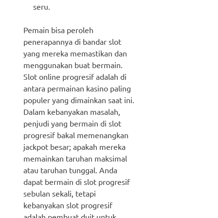
seru.
Pemain bisa peroleh
penerapannya di bandar slot
yang mereka memastikan dan
menggunakan buat bermain.
Slot online progresif adalah di
antara permainan kasino paling
populer yang dimainkan saat ini.
Dalam kebanyakan masalah,
penjudi yang bermain di slot
progresif bakal memenangkan
jackpot besar; apakah mereka
memainkan taruhan maksimal
atau taruhan tunggal. Anda
dapat bermain di slot progresif
sebulan sekali, tetapi
kebanyakan slot progresif
adalah pembuat duit untuk