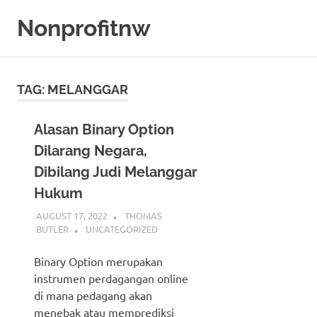
Skip
Nonprofitnw
to
content
Bocoran
Slot
Gacor
TAG:
MELANGGAR
Hari
Ini
Alasan Binary Option
Dilarang Negara,
Dibilang Judi Melanggar
Hukum
AUGUST 17, 2022
THOMAS
BUTLER
UNCATEGORIZED
Binary Option merupakan
instrumen perdagangan online
di mana pedagang akan
menebak atau memprediksi