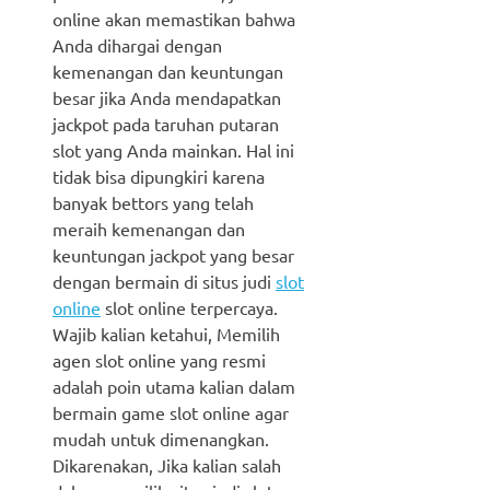
online akan memastikan bahwa
Anda dihargai dengan
kemenangan dan keuntungan
besar jika Anda mendapatkan
jackpot pada taruhan putaran
slot yang Anda mainkan. Hal ini
tidak bisa dipungkiri karena
banyak bettors yang telah
meraih kemenangan dan
keuntungan jackpot yang besar
dengan bermain di situs judi
slot
online
slot online terpercaya.
Wajib kalian ketahui, Memilih
agen slot online yang resmi
adalah poin utama kalian dalam
bermain game slot online agar
mudah untuk dimenangkan.
Dikarenakan, Jika kalian salah