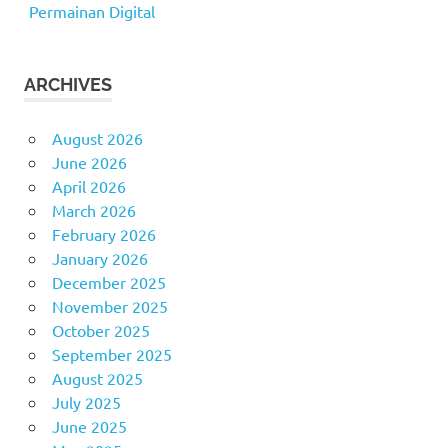
Permainan Digital
ARCHIVES
August 2026
June 2026
April 2026
March 2026
February 2026
January 2026
December 2025
November 2025
October 2025
September 2025
August 2025
July 2025
June 2025