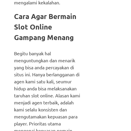
mengalami kekalahan.
Cara Agar Bermain
Slot Online
Gampang Menang
Begitu banyak hal
menguntungkan dan menarik
yang bisa anda percayakan di
situs ini. Hanya berlangganan di
agen kami satu kali, seumur
hidup anda bisa melaksanakan
taruhan slot online. Alasan kami
menjadi agen terbaik, adalah
kami selalu konsisten dan
mengutamakan kepuasan para
player. Prioritas utama
mengenai kepuasan pemain,