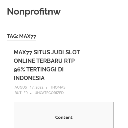
Skip
Nonprofitnw
to
content
Bocoran
Slot
Gacor
TAG:
MAX77
Hari
Ini
MAX77 SITUS JUDI SLOT
ONLINE TERBARU RTP
96% TERTINGGI DI
INDONESIA
AUGUST 17, 2022
THOMAS
BUTLER
UNCATEGORIZED
Content