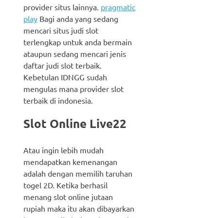
provider situs lainnya.
pragmatic
play
Bagi anda yang sedang
mencari situs judi slot
terlengkap untuk anda bermain
ataupun sedang mencari jenis
daftar judi slot terbaik.
Kebetulan IDNGG sudah
mengulas mana provider slot
terbaik di indonesia.
Slot Online Live22
Atau ingin lebih mudah
mendapatkan kemenangan
adalah dengan memilih taruhan
togel 2D. Ketika berhasil
menang slot online jutaan
rupiah maka itu akan dibayarkan