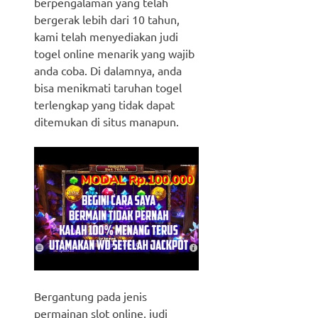
berpengalaman yang telah
bergerak lebih dari 10 tahun,
kami telah menyediakan judi
togel online menarik yang wajib
anda coba. Di dalamnya, anda
bisa menikmati taruhan togel
terlengkap yang tidak dapat
ditemukan di situs manapun.
Bergantung pada jenis
permainan slot online, judi