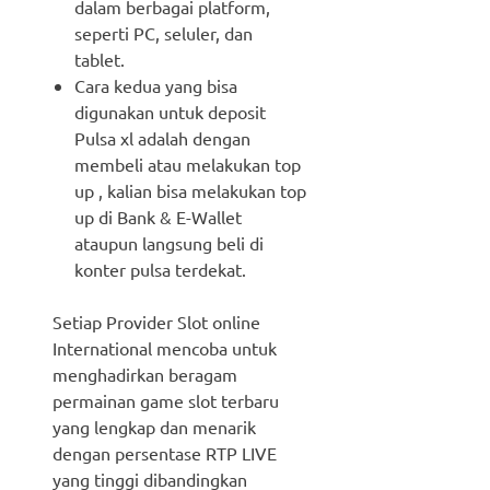
dalam berbagai platform,
seperti PC, seluler, dan
tablet.
Cara kedua yang bisa
digunakan untuk deposit
Pulsa xl adalah dengan
membeli atau melakukan top
up , kalian bisa melakukan top
up di Bank & E-Wallet
ataupun langsung beli di
konter pulsa terdekat.
Setiap Provider Slot online
International mencoba untuk
menghadirkan beragam
permainan game slot terbaru
yang lengkap dan menarik
dengan persentase RTP LIVE
yang tinggi dibandingkan