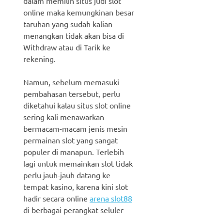
dalam memilih situs judi slot
online maka kemungkinan besar
taruhan yang sudah kalian
menangkan tidak akan bisa di
Withdraw atau di Tarik ke
rekening.
Namun, sebelum memasuki
pembahasan tersebut, perlu
diketahui kalau situs slot online
sering kali menawarkan
bermacam-macam jenis mesin
permainan slot yang sangat
populer di manapun. Terlebih
lagi untuk memainkan slot tidak
perlu jauh-jauh datang ke
tempat kasino, karena kini slot
hadir secara online
arena slot88
di berbagai perangkat seluler