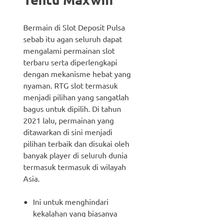
Bermain di Slot Deposit Pulsa
sebab itu agan seluruh dapat
mengalami permainan slot
terbaru serta diperlengkapi
dengan mekanisme hebat yang
nyaman. RTG slot termasuk
menjadi pilihan yang sangatlah
bagus untuk dipilih. Di tahun
2021 lalu, permainan yang
ditawarkan di sini menjadi
pilihan terbaik dan disukai oleh
banyak player di seluruh dunia
termasuk termasuk di wilayah
Asia.
Ini untuk menghindari
kekalahan yang biasanya