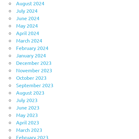
August 2024
July 2024
June 2024
May 2024
April 2024
March 2024
February 2024
January 2024
December 2023
November 2023
October 2023
September 2023
August 2023
July 2023
June 2023
May 2023
April 2023
March 2023
February 2023