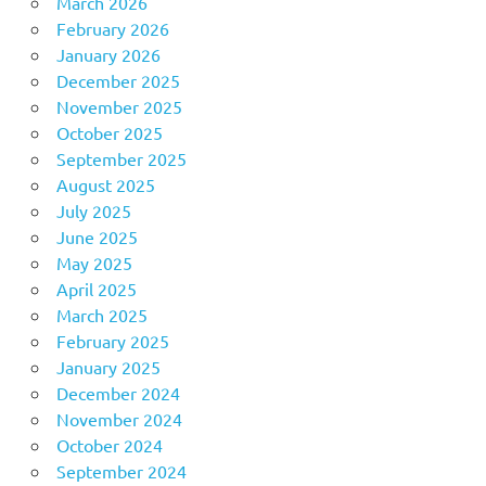
March 2026
February 2026
January 2026
December 2025
November 2025
October 2025
September 2025
August 2025
July 2025
June 2025
May 2025
April 2025
March 2025
February 2025
January 2025
December 2024
November 2024
October 2024
September 2024