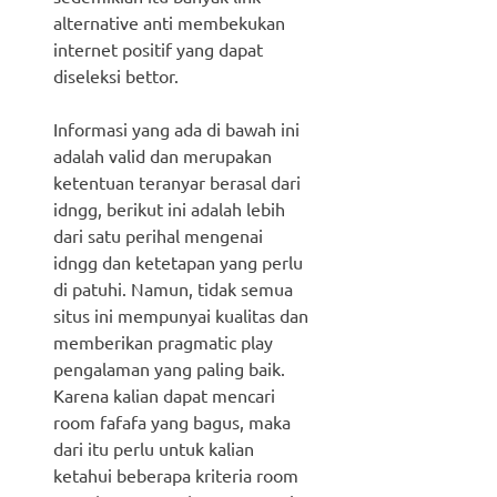
alternative anti membekukan
internet positif yang dapat
diseleksi bettor.
Informasi yang ada di bawah ini
adalah valid dan merupakan
ketentuan teranyar berasal dari
idngg, berikut ini adalah lebih
dari satu perihal mengenai
idngg dan ketetapan yang perlu
di patuhi. Namun, tidak semua
situs ini mempunyai kualitas dan
memberikan pragmatic play
pengalaman yang paling baik.
Karena kalian dapat mencari
room fafafa yang bagus, maka
dari itu perlu untuk kalian
ketahui beberapa kriteria room