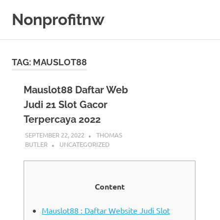
Skip
Nonprofitnw
to
content
Bocoran
Slot
Gacor
TAG:
MAUSLOT88
Hari
Ini
Mauslot88 Daftar Web
Judi 21 Slot Gacor
Terpercaya 2022
SEPTEMBER 22, 2022
THOMAS
BUTLER
UNCATEGORIZED
Content
Mauslot88 : Daftar Website Judi Slot