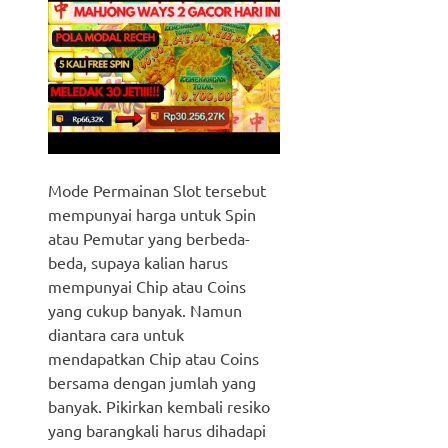
Mode Permainan Slot tersebut
mempunyai harga untuk Spin
atau Pemutar yang berbeda-
beda, supaya kalian harus
mempunyai Chip atau Coins
yang cukup banyak. Namun
diantara cara untuk
mendapatkan Chip atau Coins
bersama dengan jumlah yang
banyak. Pikirkan kembali resiko
yang barangkali harus dihadapi