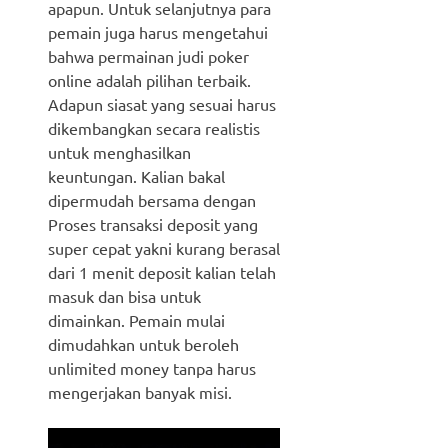
apapun. Untuk selanjutnya para
pemain juga harus mengetahui
bahwa permainan judi poker
online adalah pilihan terbaik.
Adapun siasat yang sesuai harus
dikembangkan secara realistis
untuk menghasilkan
keuntungan. Kalian bakal
dipermudah bersama dengan
Proses transaksi deposit yang
super cepat yakni kurang berasal
dari 1 menit deposit kalian telah
masuk dan bisa untuk
dimainkan. Pemain mulai
dimudahkan untuk beroleh
unlimited money tanpa harus
mengerjakan banyak misi.