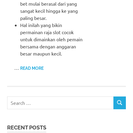
bet mulai berasal dari yang
sangat kecil hingga ke yang
paling besar.
Hal inilah yang bikin
permainan raja slot cocok
untuk dimainkan oleh pemain
bersama dengan anggaran
besar maupun kecil.
…
READ MORE
Search
SEARCH
for:
RECENT POSTS