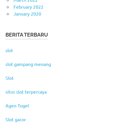
February 2022
January 2020
BERITA TERBARU
slot
slot gampang menang
Slot
situs slot terpercaya
Agen Togel
Slot gacor