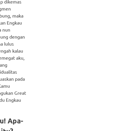
up dikemas
ragmen
bung, maka
an Engkau
a nun
gsung dengan
a lulus
engah kalau
memegat aku,
rang
idualitas
uaskan pada
 Kamu
agukan Great
idu Engkau
u! Apa-