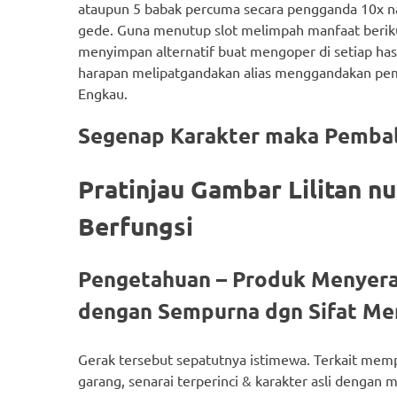
ataupun 5 babak percuma secara pengganda 10x n
gede. Guna menutup slot melimpah manfaat berik
menyimpan alternatif buat mengoper di setiap hasi
harapan melipatgandakan alias menggandakan p
Engkau.
Segenap Karakter maka Pemba
Pratinjau Gambar Lilitan n
Berfungsi
Pengetahuan – Produk Menyer
dengan Sempurna dgn Sifat Me
Gerak tersebut sepatutnya istimewa. Terkait memp
garang, senarai terperinci & karakter asli dengan