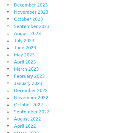
December 2023
November 2023
October 2023
September 2023
August 2023
July 2023
June 2023
May 2023
April 2023
March 2023
February 2023
January 2023
December 2022
November 2022
October 2022
September 2022
August 2022
April 2022
March 2022