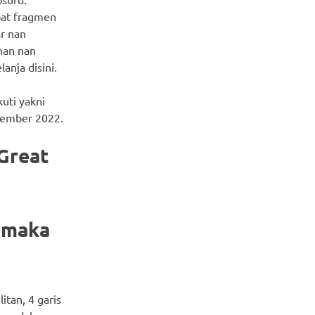
bat fragmen
r nan
han nan
nja disini.
uti yakni
vember 2022.
 Great
 maka
tan, 4 garis