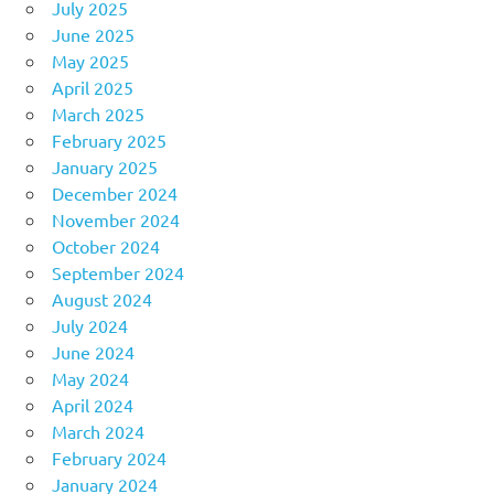
July 2025
June 2025
May 2025
April 2025
March 2025
February 2025
January 2025
December 2024
November 2024
October 2024
September 2024
August 2024
July 2024
June 2024
May 2024
April 2024
March 2024
February 2024
January 2024