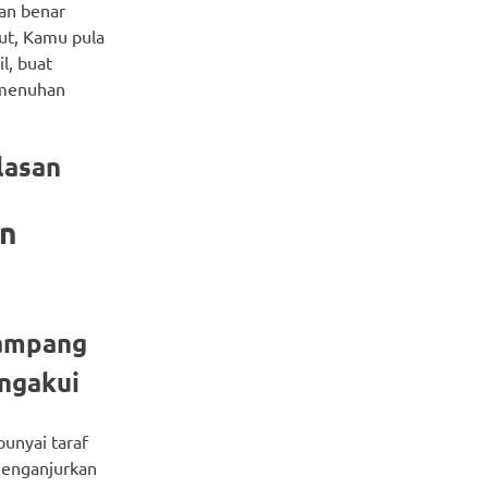
an benar
ut, Kamu pula
l, buat
emenuhan
lasan
un
ampang
ngakui
unyai taraf
 menganjurkan