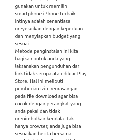
gunakan untuk memilih
smartphone iPhone terbaik.
Intinya adalah senantiasa
meyesuikan dengan keperluan
dan menyiapkan budget yang
sesuai.
Metode penginstalan ini kita
bagikan untuk anda yang
laksanakan pengunduhan dari
link tidak serupa atau diluar Play
Store. Hal ini meliputi
pemberian izin pemasangan
pada file download agar bisa
cocok dengan perangkat yang
anda pakai dan tidak
menimbulkan kendala. Tak
hanya browser, anda juga bisa
sesuaikan berita bersama