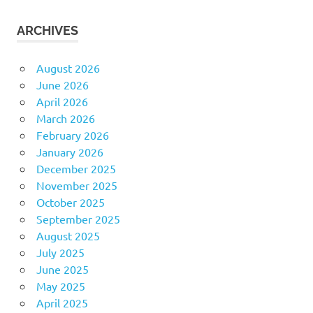
ARCHIVES
August 2026
June 2026
April 2026
March 2026
February 2026
January 2026
December 2025
November 2025
October 2025
September 2025
August 2025
July 2025
June 2025
May 2025
April 2025