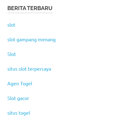
BERITA TERBARU
slot
slot gampang menang
Slot
situs slot terpercaya
Agen Togel
Slot gacor
situs togel