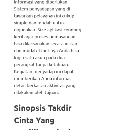
informasi yang diperlukan.
Sistem penyadapan yang di
tawarkan pelayanan ini cukup
simple dan mudah untuk
digunakan. Size aplikasi condong
kecil agar proses pemasangan
bisa dilaksanakan secara instan
dan mudah. Nantinya Anda bisa
login satu akun pada dua
perangkat tanpa ketahuan.
Kegiatan menyadap ini dapat
memberikan Anda informasi
detail berkaitan aktivitas yang
dilakukan oleh tujuan.
Sinopsis Takdir
Cinta Yang