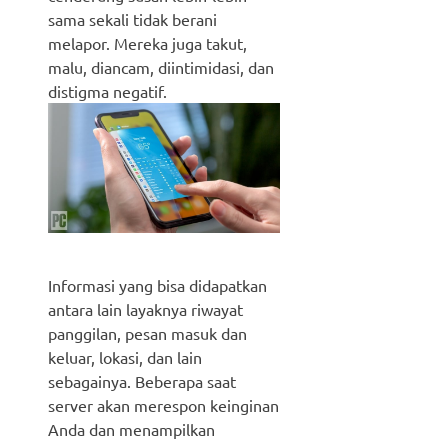
sama sekali tidak berani
melapor. Mereka juga takut,
malu, diancam, diintimidasi, dan
distigma negatif.
Informasi yang bisa didapatkan
antara lain layaknya riwayat
panggilan, pesan masuk dan
keluar, lokasi, dan lain
sebagainya. Beberapa saat
server akan merespon keinginan
Anda dan menampilkan