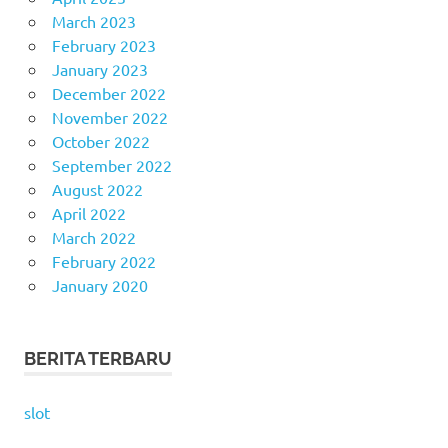
March 2023
February 2023
January 2023
December 2022
November 2022
October 2022
September 2022
August 2022
April 2022
March 2022
February 2022
January 2020
BERITA TERBARU
slot