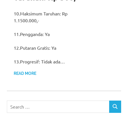
10.Maksimum Taruhan: Rp
1.1500.000,-
11.Pengganda: Ya
12.Putaran Gratis: Ya
13.Progresif: Tidak ada…
READ MORE
Search
SEARCH
for: