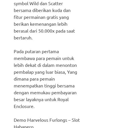
symbol Wild dan Scatter
bersama diberikan kuda dan
fitur permainan gratis yang
berikan kemenangan lebih
berasal dari 50.000x pada saat
bertaruh.
Pada putaran pertama
membawa para pemain untuk
lebih dekat di dalam menonton
pembalap yang luar biasa, Yang
dimana para pemain
menempatkan tinggi bersama
dengan memukau pembayaran
besar layaknya untuk Royal
Enclosure.
Demo Marvelous Furlongs – Slot
Habanero