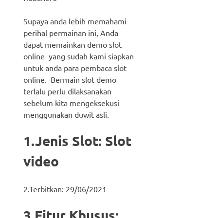
Supaya anda lebih memahami
perihal permainan ini, Anda
dapat memainkan demo slot
online yang sudah kami siapkan
untuk anda para pembaca slot
online. Bermain slot demo
terlalu perlu dilaksanakan
sebelum kita mengeksekusi
menggunakan duwit asli.
1.Jenis Slot: Slot
video
2.Terbitkan: 29/06/2021
3.Fitur Khusus: