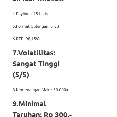
4.Paylines: 15 baris
5.Format Gulungan: 5 x 3
6.RTP: 98,15%
7.Volatilitas:
Sangat Tinggi
(5/5)
8.Kemenangan Maks: 50.000x
9.Minimal
Taruhan: Rp 300,-