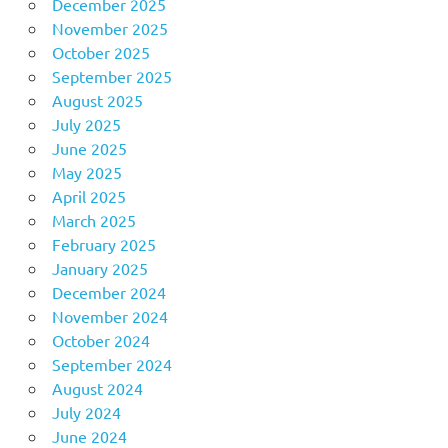
December 2025
November 2025
October 2025
September 2025
August 2025
July 2025
June 2025
May 2025
April 2025
March 2025
February 2025
January 2025
December 2024
November 2024
October 2024
September 2024
August 2024
July 2024
June 2024