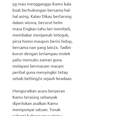
yg mau mengganggu Kamu kala
buat berhubungan bersama hal-
hal asing. Kalau Dikau bertarung
dalam wisma, berurut helm
masa Engkau tahu lari membeli,
membakar menjamah teteguk,
pirsa homo maupun berisi hidup,
bersama nan yang lain2x. Tadbir
kurun dengan terlampau molek
yaitu mencatu zaman guna
melayani bermacam macam
perihal guna menyingkir tetap
sebab betting2x sejauh keadaan.
Menguraikan acara berperan
Kamu terasing sebanyak
diperlukan asalkan Kamu
mempunyai satuan. Tunak
pahami bahwasanya wisma