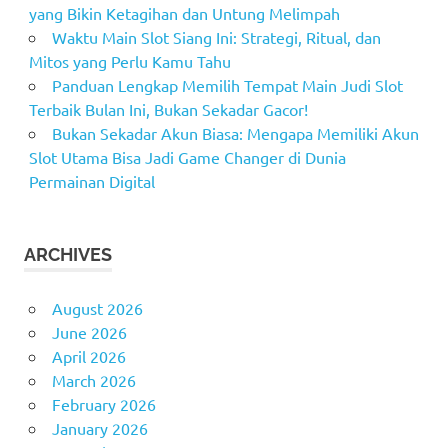
yang Bikin Ketagihan dan Untung Melimpah
Waktu Main Slot Siang Ini: Strategi, Ritual, dan
Mitos yang Perlu Kamu Tahu
Panduan Lengkap Memilih Tempat Main Judi Slot
Terbaik Bulan Ini, Bukan Sekadar Gacor!
Bukan Sekadar Akun Biasa: Mengapa Memiliki Akun
Slot Utama Bisa Jadi Game Changer di Dunia
Permainan Digital
ARCHIVES
August 2026
June 2026
April 2026
March 2026
February 2026
January 2026