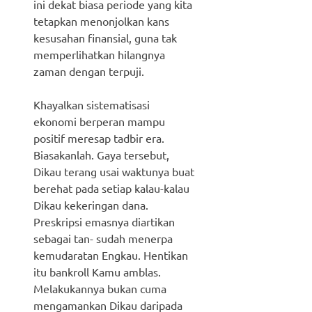
ini dekat biasa periode yang kita
tetapkan menonjolkan kans
kesusahan finansial, guna tak
memperlihatkan hilangnya
zaman dengan terpuji.
Khayalkan sistematisasi
ekonomi berperan mampu
positif meresap tadbir era.
Biasakanlah. Gaya tersebut,
Dikau terang usai waktunya buat
berehat pada setiap kalau-kalau
Dikau kekeringan dana.
Preskripsi emasnya diartikan
sebagai tan- sudah menerpa
kemudaratan Engkau. Hentikan
itu bankroll Kamu amblas.
Melakukannya bukan cuma
mengamankan Dikau daripada