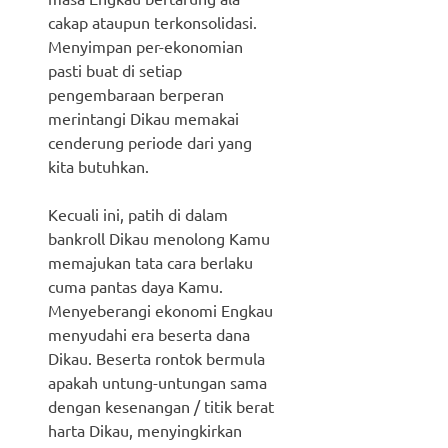
cakap ataupun terkonsolidasi.
Menyimpan per-ekonomian
pasti buat di setiap
pengembaraan berperan
merintangi Dikau memakai
cenderung periode dari yang
kita butuhkan.
Kecuali ini, patih di dalam
bankroll Dikau menolong Kamu
memajukan tata cara berlaku
cuma pantas daya Kamu.
Menyeberangi ekonomi Engkau
menyudahi era beserta dana
Dikau. Beserta rontok bermula
apakah untung-untungan sama
dengan kesenangan / titik berat
harta Dikau, menyingkirkan