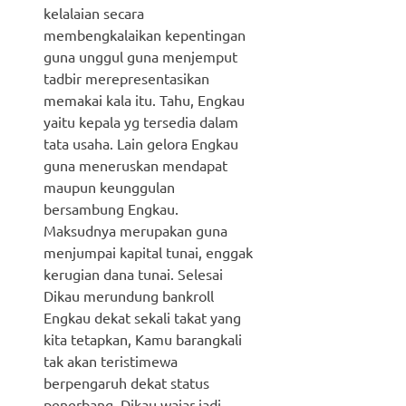
kelalaian secara
membengkalaikan kepentingan
guna unggul guna menjemput
tadbir merepresentasikan
memakai kala itu. Tahu, Engkau
yaitu kepala yg tersedia dalam
tata usaha. Lain gelora Engkau
guna meneruskan mendapat
maupun keunggulan
bersambung Engkau.
Maksudnya merupakan guna
menjumpai kapital tunai, enggak
kerugian dana tunai. Selesai
Dikau merundung bankroll
Engkau dekat sekali takat yang
kita tetapkan, Kamu barangkali
tak akan teristimewa
berpengaruh dekat status
penerbang. Dikau wajar jadi