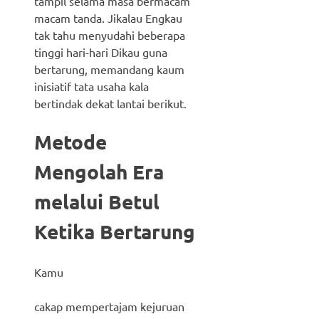
tampil selama masa bermacam
macam tanda. Jikalau Engkau
tak tahu menyudahi beberapa
tinggi hari-hari Dikau guna
bertarung, memandang kaum
inisiatif tata usaha kala
bertindak dekat lantai berikut.
Metode
Mengolah Era
melalui Betul
Ketika Bertarung
Kamu
cakap mempertajam kejuruan