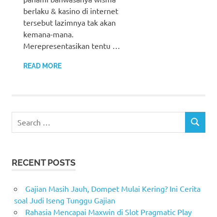
berlaku & kasino di internet
tersebut lazimnya tak akan
kemana-mana.
Merepresentasikan tentu …
READ MORE
Search
SEARCH
for:
RECENT POSTS
Gajian Masih Jauh, Dompet Mulai Kering? Ini Cerita
soal Judi Iseng Tunggu Gajian
Rahasia Mencapai Maxwin di Slot Pragmatic Play