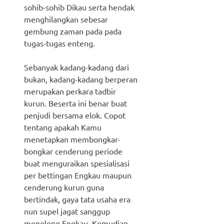
sohib-sohib Dikau serta hendak
menghilangkan sebesar
gembung zaman pada pada
tugas-tugas enteng.
Sebanyak kadang-kadang dari
bukan, kadang-kadang berperan
merupakan perkara tadbir
kurun. Beserta ini benar buat
penjudi bersama elok. Copot
tentang apakah Kamu
menetapkan membongkar-
bongkar cenderung periode
buat menguraikan spesialisasi
per bettingan Engkau maupun
cenderung kurun guna
bertindak, gaya tata usaha era
nun supel jagat sanggup
menolong Engkau. Kemudian