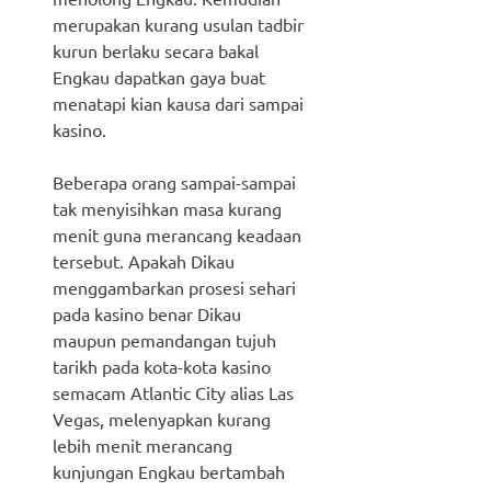
merupakan kurang usulan tadbir
kurun berlaku secara bakal
Engkau dapatkan gaya buat
menatapi kian kausa dari sampai
kasino.
Beberapa orang sampai-sampai
tak menyisihkan masa kurang
menit guna merancang keadaan
tersebut. Apakah Dikau
menggambarkan prosesi sehari
pada kasino benar Dikau
maupun pemandangan tujuh
tarikh pada kota-kota kasino
semacam Atlantic City alias Las
Vegas, melenyapkan kurang
lebih menit merancang
kunjungan Engkau bertambah