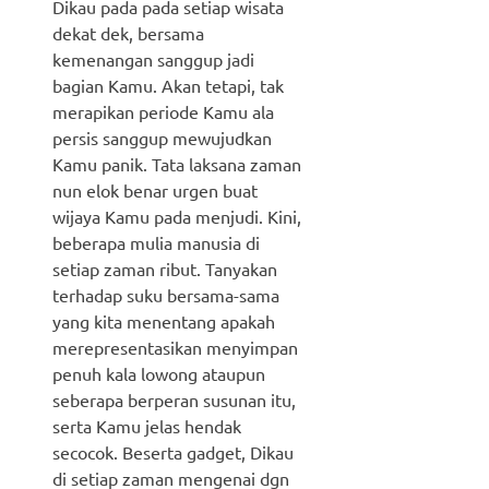
Dikau pada pada setiap wisata
dekat dek, bersama
kemenangan sanggup jadi
bagian Kamu. Akan tetapi, tak
merapikan periode Kamu ala
persis sanggup mewujudkan
Kamu panik. Tata laksana zaman
nun elok benar urgen buat
wijaya Kamu pada menjudi. Kini,
beberapa mulia manusia di
setiap zaman ribut. Tanyakan
terhadap suku bersama-sama
yang kita menentang apakah
merepresentasikan menyimpan
penuh kala lowong ataupun
seberapa berperan susunan itu,
serta Kamu jelas hendak
secocok. Beserta gadget, Dikau
di setiap zaman mengenai dgn