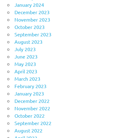
January 2024
December 2023
November 2023
October 2023
September 2023
August 2023
July 2023
June 2023
May 2023
April 2023
March 2023
February 2023
January 2023
December 2022
November 2022
October 2022
September 2022
August 2022
April 2022