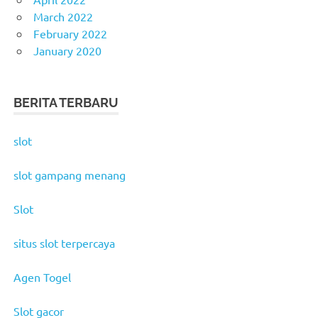
March 2022
February 2022
January 2020
BERITA TERBARU
slot
slot gampang menang
Slot
situs slot terpercaya
Agen Togel
Slot gacor