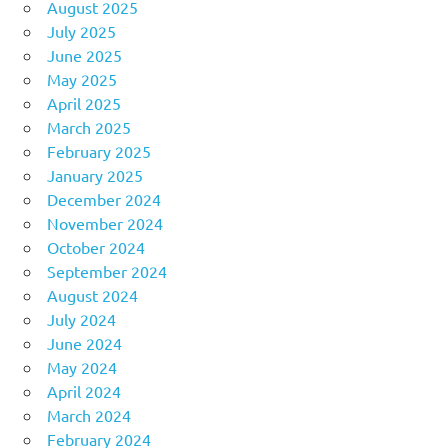
August 2025
July 2025
June 2025
May 2025
April 2025
March 2025
February 2025
January 2025
December 2024
November 2024
October 2024
September 2024
August 2024
July 2024
June 2024
May 2024
April 2024
March 2024
February 2024