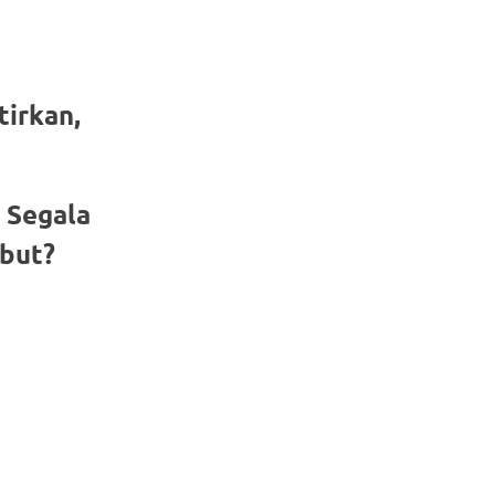
irkan,
 Segala
ebut?