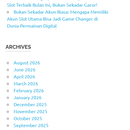
Slot Terbaik Bulan Ini, Bukan Sekadar Gacor!
Bukan Sekadar Akun Biasa: Mengapa Memiliki
Akun Slot Utama Bisa Jadi Game Changer di
Dunia Permainan Digital
ARCHIVES
August 2026
June 2026
April 2026
March 2026
February 2026
January 2026
December 2025
November 2025
October 2025
September 2025