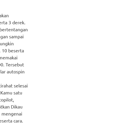
akan
erta 3 derek.
 bertentangan
engan sampai
mungkin
. 10 beserta
 memakai
0. Tersebut
ar autospin
irahat selesai
a Kamu satu
opilot,
tkan Dikau
au mengenai
serta cara.