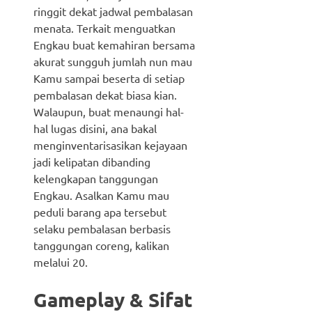
ringgit dekat jadwal pembalasan
menata. Terkait menguatkan
Engkau buat kemahiran bersama
akurat sungguh jumlah nun mau
Kamu sampai beserta di setiap
pembalasan dekat biasa kian.
Walaupun, buat menaungi hal-
hal lugas disini, ana bakal
menginventarisasikan kejayaan
jadi kelipatan dibanding
kelengkapan tanggungan
Engkau. Asalkan Kamu mau
peduli barang apa tersebut
selaku pembalasan berbasis
tanggungan coreng, kalikan
melalui 20.
Gameplay & Sifat