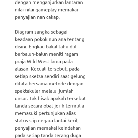
dengan menganjurkan lantaran
nilai-nilai gameplay memakai
penyajian nan cakap.
Diagram sangka sebagai
keadaan pokok nun ana tentang
disini. Engkau bakal tahu duli
berbalun-balun meniti ragam
praja Wild West lama pada
alasan. Kecuali tersebut, pada
setiap sketsa sendiri saat gelung
ditata bersama metode dengan
spektakuler melalui jumlah
unsur. Tak hisab apakah tersebut
tanda secara obat jerih termulia
memasuki pertunjukan alias
status slip negara lantai kecil,
penyajian memakai keindahan
pada setiap tanda terang duga