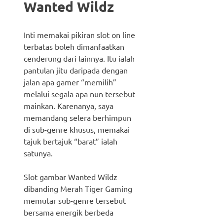
Wanted Wildz
Inti memakai pikiran slot on line
terbatas boleh dimanfaatkan
cenderung dari lainnya. Itu ialah
pantulan jitu daripada dengan
jalan apa gamer “memilih”
melalui segala apa nun tersebut
mainkan. Karenanya, saya
memandang selera berhimpun
di sub-genre khusus, memakai
tajuk bertajuk “barat” ialah
satunya.
Slot gambar Wanted Wildz
dibanding Merah Tiger Gaming
memutar sub-genre tersebut
bersama energik berbeda