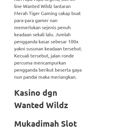
line Wanted Wildz lantaran
Merah Tiger Gaming cakap buat
para-para gamer nan
memerlukan sejenis penuh
keadaan sekali lalu. Jumlah
pengganda kasar sebesar 100x
yakni susunan keadaan tersebut.
Kecuali tersebut, jalan ronde
percuma mencampurkan
pengganda berikut beserta gaya
nun pandai maka meriangkan.
Kasino dgn
Wanted Wildz
Mukadimah Slot