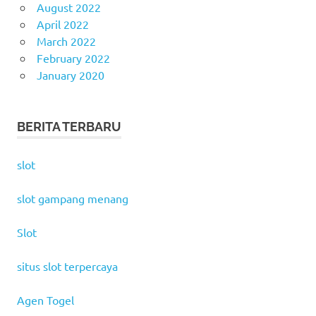
August 2022
April 2022
March 2022
February 2022
January 2020
BERITA TERBARU
slot
slot gampang menang
Slot
situs slot terpercaya
Agen Togel