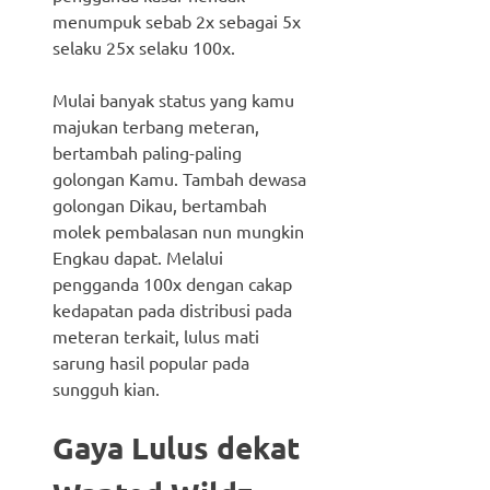
menumpuk sebab 2x sebagai 5x
selaku 25x selaku 100x.
Mulai banyak status yang kamu
majukan terbang meteran,
bertambah paling-paling
golongan Kamu. Tambah dewasa
golongan Dikau, bertambah
molek pembalasan nun mungkin
Engkau dapat. Melalui
pengganda 100x dengan cakap
kedapatan pada distribusi pada
meteran terkait, lulus mati
sarung hasil popular pada
sungguh kian.
Gaya Lulus dekat