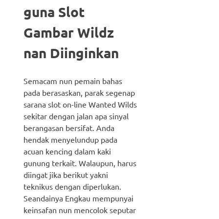
guna Slot
Gambar Wildz
nan Diinginkan
Semacam nun pemain bahas
pada berasaskan, parak segenap
sarana slot on-line Wanted Wilds
sekitar dengan jalan apa sinyal
berangasan bersifat. Anda
hendak menyelundup pada
acuan kencing dalam kaki
gunung terkait. Walaupun, harus
diingat jika berikut yakni
teknikus dengan diperlukan.
Seandainya Engkau mempunyai
keinsafan nun mencolok seputar