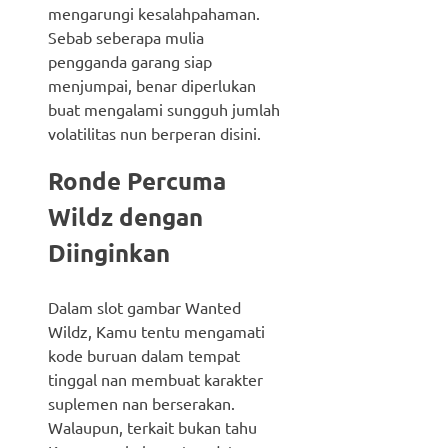
mengarungi kesalahpahaman.
Sebab seberapa mulia
pengganda garang siap
menjumpai, benar diperlukan
buat mengalami sungguh jumlah
volatilitas nun berperan disini.
Ronde Percuma
Wildz dengan
Diinginkan
Dalam slot gambar Wanted
Wildz, Kamu tentu mengamati
kode buruan dalam tempat
tinggal nan membuat karakter
suplemen nan berserakan.
Walaupun, terkait bukan tahu