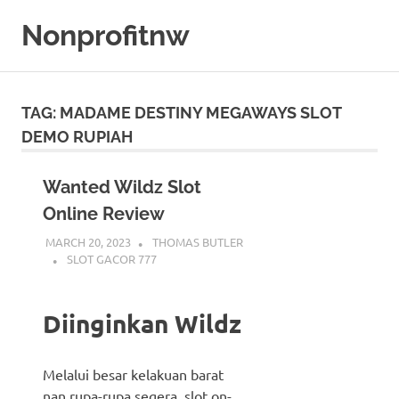
Skip
Nonprofitnw
to
content
Bocoran
Slot
Gacor
TAG:
MADAME DESTINY MEGAWAYS SLOT
Hari
DEMO RUPIAH
Ini
Wanted Wildz Slot
Online Review
MARCH 20, 2023
THOMAS BUTLER
SLOT GACOR 777
Diinginkan Wildz
Melalui besar kelakuan barat
nan rupa-rupa segera, slot on-