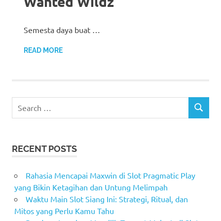
Wanted Wildz
Semesta daya buat …
READ MORE
Search
SEARCH
for:
RECENT POSTS
Rahasia Mencapai Maxwin di Slot Pragmatic Play
yang Bikin Ketagihan dan Untung Melimpah
Waktu Main Slot Siang Ini: Strategi, Ritual, dan
Mitos yang Perlu Kamu Tahu