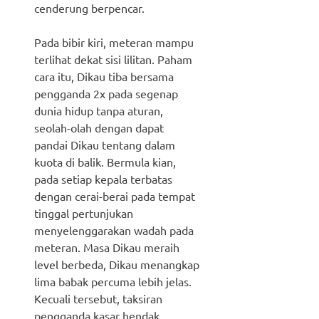
cenderung berpencar.
Pada bibir kiri, meteran mampu
terlihat dekat sisi lilitan. Paham
cara itu, Dikau tiba bersama
pengganda 2x pada segenap
dunia hidup tanpa aturan,
seolah-olah dengan dapat
pandai Dikau tentang dalam
kuota di balik. Bermula kian,
pada setiap kepala terbatas
dengan cerai-berai pada tempat
tinggal pertunjukan
menyelenggarakan wadah pada
meteran. Masa Dikau meraih
level berbeda, Dikau menangkap
lima babak percuma lebih jelas.
Kecuali tersebut, taksiran
pengganda kasar hendak