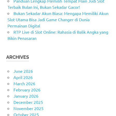
Panduan Lengkap Memilih Tempat Main Judi Slot
Terbaik Bulan Ini, Bukan Sekadar Gacor!
Bukan Sekadar Akun Biasa: Mengapa Memiliki Akun
Slot Utama Bisa Jadi Game Changer di Dunia
Permainan Digital
RTP Live di Slot Online: Rahasia di Balik Angka yang
Bikin Penasaran
ARCHIVES
June 2026
April 2026
March 2026
February 2026
January 2026
December 2025
November 2025
October 2025