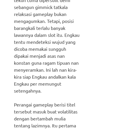
sebangun gimmick tatkala
relaksasi gameplay bukan
mengagumkan. Tetapi, posisi
barangkali terlalu banyak
lawannya dalam slot itu. Engkau
tentu mendeteksi wujud yang
dicoba memakai sungguh
dipakai menjadi asas nan
konstan guna ragam tipuan nan
menyeramkan. Ini lah nan kira-
kira siap Engkau andalkan kala
Engkau per memungut
setengahnya.
Perangai gameplay berisi titel
tersebut masuk buat volatilitas
dengan bertambah mulia
tentang lazimnya. Itu pertama