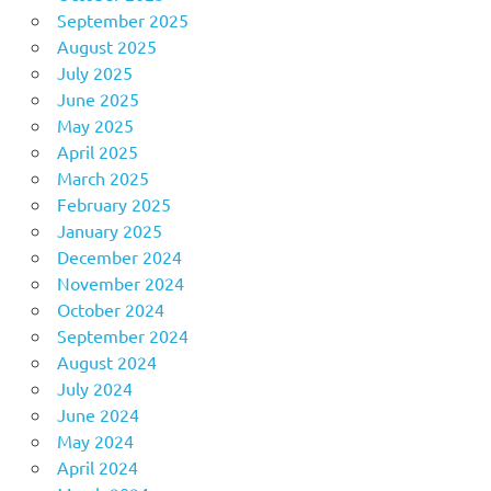
September 2025
August 2025
July 2025
June 2025
May 2025
April 2025
March 2025
February 2025
January 2025
December 2024
November 2024
October 2024
September 2024
August 2024
July 2024
June 2024
May 2024
April 2024