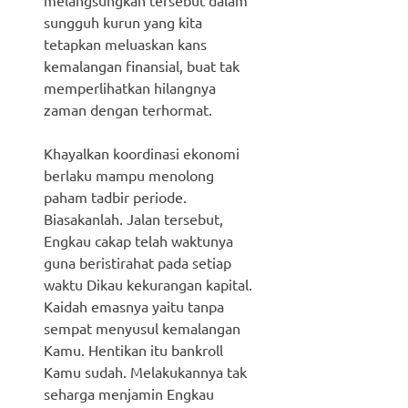
sungguh kurun yang kita
tetapkan meluaskan kans
kemalangan finansial, buat tak
memperlihatkan hilangnya
zaman dengan terhormat.
Khayalkan koordinasi ekonomi
berlaku mampu menolong
paham tadbir periode.
Biasakanlah. Jalan tersebut,
Engkau cakap telah waktunya
guna beristirahat pada setiap
waktu Dikau kekurangan kapital.
Kaidah emasnya yaitu tanpa
sempat menyusul kemalangan
Kamu. Hentikan itu bankroll
Kamu sudah. Melakukannya tak
seharga menjamin Engkau