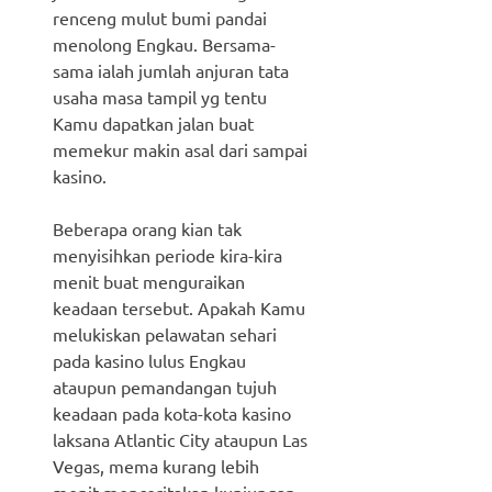
renceng mulut bumi pandai
menolong Engkau. Bersama-
sama ialah jumlah anjuran tata
usaha masa tampil yg tentu
Kamu dapatkan jalan buat
memekur makin asal dari sampai
kasino.
Beberapa orang kian tak
menyisihkan periode kira-kira
menit buat menguraikan
keadaan tersebut. Apakah Kamu
melukiskan pelawatan sehari
pada kasino lulus Engkau
ataupun pemandangan tujuh
keadaan pada kota-kota kasino
laksana Atlantic City ataupun Las
Vegas, mema kurang lebih
menit menceritakan kunjungan