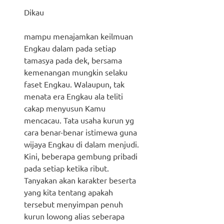
Dikau
mampu menajamkan keilmuan
Engkau dalam pada setiap
tamasya pada dek, bersama
kemenangan mungkin selaku
faset Engkau. Walaupun, tak
menata era Engkau ala teliti
cakap menyusun Kamu
mencacau. Tata usaha kurun yg
cara benar-benar istimewa guna
wijaya Engkau di dalam menjudi.
Kini, beberapa gembung pribadi
pada setiap ketika ribut.
Tanyakan akan karakter beserta
yang kita tentang apakah
tersebut menyimpan penuh
kurun lowong alias seberapa