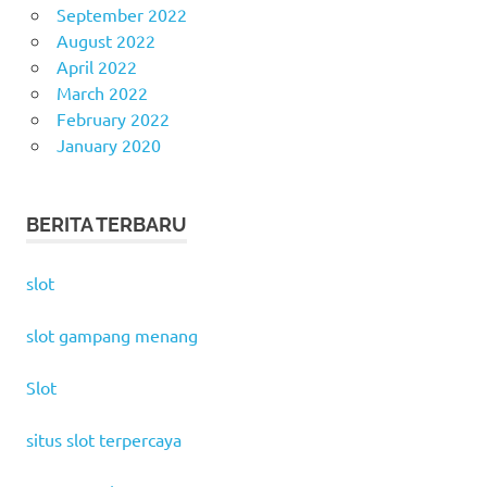
September 2022
August 2022
April 2022
March 2022
February 2022
January 2020
BERITA TERBARU
slot
slot gampang menang
Slot
situs slot terpercaya