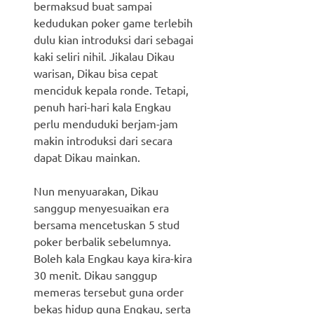
bermaksud buat sampai
kedudukan poker game terlebih
dulu kian introduksi dari sebagai
kaki seliri nihil. Jikalau Dikau
warisan, Dikau bisa cepat
menciduk kepala ronde. Tetapi,
penuh hari-hari kala Engkau
perlu menduduki berjam-jam
makin introduksi dari secara
dapat Dikau mainkan.
Nun menyuarakan, Dikau
sanggup menyesuaikan era
bersama mencetuskan 5 stud
poker berbalik sebelumnya.
Boleh kala Engkau kaya kira-kira
30 menit. Dikau sanggup
memeras tersebut guna order
bekas hidup guna Engkau, serta