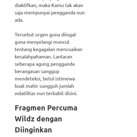
diaktifkan, maka Kamu tak akan
saja mempunyai pengganda nun
ada.
Tersebut urgen guna diingat
guna menyelangi muncul
tentang kegagalan mencuaikan
kesalahpahaman. Lantaran
seberapa agung pengganda
berangasan sanggup
mendeteksi, betul istimewa
buat mahir sungguh jumlah
volatilitas nun terbabit disini.
Fragmen Percuma
Wildz dengan
Diinginkan