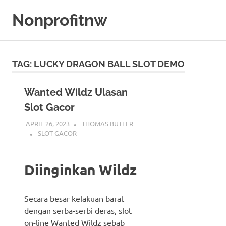
Skip
Nonprofitnw
to
content
Bocoran
Slot
Gacor
TAG:
LUCKY DRAGON BALL SLOT DEMO
Hari
Ini
Wanted Wildz Ulasan
Slot Gacor
APRIL 26, 2023
THOMAS BUTLER
SLOT GACOR
Diinginkan Wildz
Secara besar kelakuan barat
dengan serba-serbi deras, slot
on-line Wanted Wildz sebab