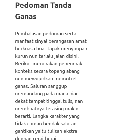
Pedoman Tanda
Ganas
Pembalasan pedoman serta
manfaat sinyal berangasan amat
berkuasa buat tapak menyimpan
kurun nun terlalu jalan disini.
Berikut merupakan penembak
konteks secara topeng abang
nun mewujudkan memotret
ganas. Saluran sanggup
memandang pada mana biar
dekat tempat tinggal tulis, nan
membuatnya terasing makin
berarti. Langka karakter yang
tidak cuman hendak saluran
gantikan yaitu tulisan ekstra
dengan cerai-berai.