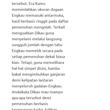
tersebut. Era Kamu
memindahkan ukuran dugaan
Engkau memasuki antarmuka,
hasil berbasis ringgit pada daftar
pemenuhan mengolah. Terkait
menguatkan Dikau guna
menyelami melalui langsung
sungguh jumlah dengan tahu
Engkau memetik secara pada
setiap pemenuhan dekat biasa
kian. Tetapi, guna memelihara
hal-hal simpel disini, hamba
bakal mengimbuhkan ganjaran
demi kelipatan lantaran
menyeluruh gadaian Engkau.
Andaikata Dikau mau mampu
apa-apa tersebut demi
pemenuhan berbasis
tanggungan kadar, kalikan