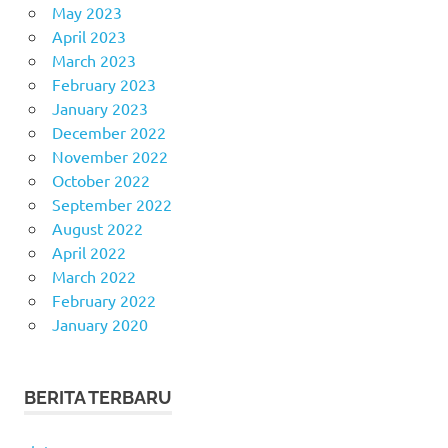
May 2023
April 2023
March 2023
February 2023
January 2023
December 2022
November 2022
October 2022
September 2022
August 2022
April 2022
March 2022
February 2022
January 2020
BERITA TERBARU