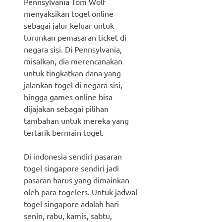
Pennsylvania Tom Wolf
menyaksikan togel online
sebagai jalur keluar untuk
turunkan pemasaran ticket di
negara sisi. Di Pennsylvania,
misalkan, dia merencanakan
untuk tingkatkan dana yang
jalankan togel di negara sisi,
hingga games online bisa
dijajakan sebagai pilihan
tambahan untuk mereka yang
tertarik bermain togel.
Di indonesia sendiri pasaran
togel singapore sendiri jadi
pasaran harus yang dimainkan
oleh para togelers. Untuk jadwal
togel singapore adalah hari
senin, rabu, kamis, sabtu,