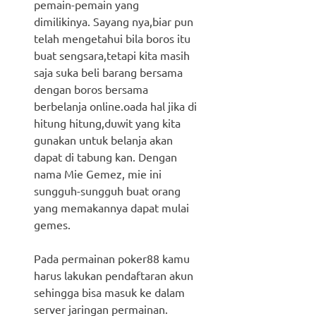
pemain-pemain yang
dimilikinya. Sayang nya,biar pun
telah mengetahui bila boros itu
buat sengsara,tetapi kita masih
saja suka beli barang bersama
dengan boros bersama
berbelanja online.oada hal jika di
hitung hitung,duwit yang kita
gunakan untuk belanja akan
dapat di tabung kan. Dengan
nama Mie Gemez, mie ini
sungguh-sungguh buat orang
yang memakannya dapat mulai
gemes.
Pada permainan poker88 kamu
harus lakukan pendaftaran akun
sehingga bisa masuk ke dalam
server jaringan permainan.