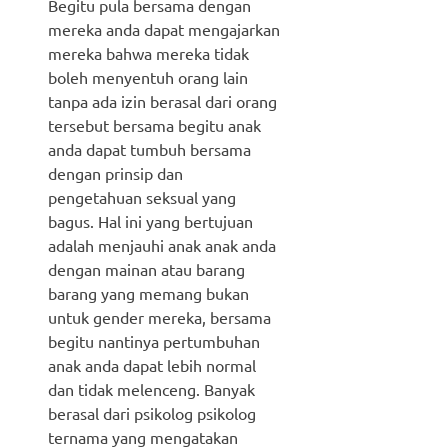
Begitu pula bersama dengan
mereka anda dapat mengajarkan
mereka bahwa mereka tidak
boleh menyentuh orang lain
tanpa ada izin berasal dari orang
tersebut bersama begitu anak
anda dapat tumbuh bersama
dengan prinsip dan
pengetahuan seksual yang
bagus. Hal ini yang bertujuan
adalah menjauhi anak anak anda
dengan mainan atau barang
barang yang memang bukan
untuk gender mereka, bersama
begitu nantinya pertumbuhan
anak anda dapat lebih normal
dan tidak melenceng. Banyak
berasal dari psikolog psikolog
ternama yang mengatakan