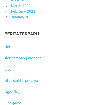
March 2022
February 2022
January 2020
BERITA TERBARU
slot
slot gampang menang
Slot
situs slot terpercaya
Agen Togel
Slot gacor