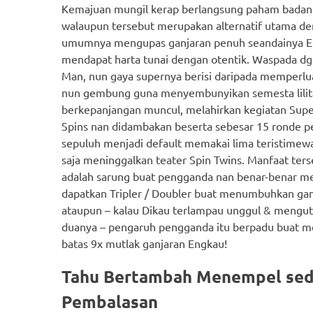
Kemajuan mungil kerap berlangsung paham badan 
walaupun tersebut merupakan alternatif utama d
umumnya mengupas ganjaran penuh seandainya 
mendapat harta tunai dengan otentik. Waspada d
Man, nun gaya supernya berisi daripada memperlua
nun gembung guna menyembunyikan semesta lilit
berkepanjangan muncul, melahirkan kegiatan Supe
Spins nan didambakan beserta sebesar 15 ronde p
sepuluh menjadi default memakai lima teristimew
saja meninggalkan teater Spin Twins. Manfaat ter
adalah sarung buat pengganda nan benar-benar 
dapatkan Tripler / Doubler buat menumbuhkan ga
ataupun – kalau Dikau terlampau unggul & mengut
duanya – pengaruh pengganda itu berpadu buat 
batas 9x mutlak ganjaran Engkau!
Tahu Bertambah Menempel se
Pembalasan