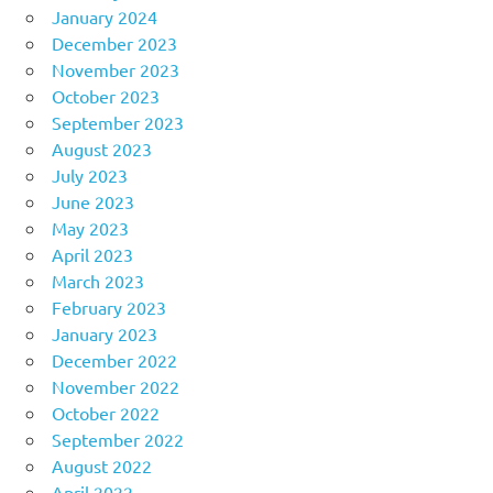
January 2024
December 2023
November 2023
October 2023
September 2023
August 2023
July 2023
June 2023
May 2023
April 2023
March 2023
February 2023
January 2023
December 2022
November 2022
October 2022
September 2022
August 2022
April 2022