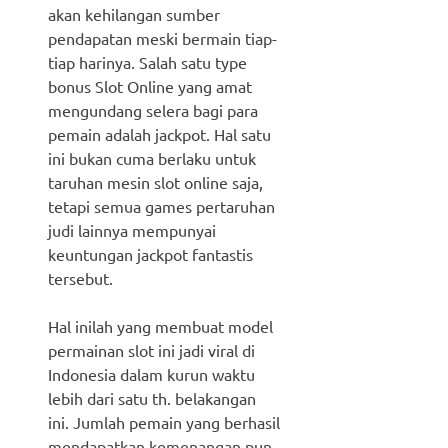
akan kehilangan sumber
pendapatan meski bermain tiap-
tiap harinya. Salah satu type
bonus Slot Online yang amat
mengundang selera bagi para
pemain adalah jackpot. Hal satu
ini bukan cuma berlaku untuk
taruhan mesin slot online saja,
tetapi semua games pertaruhan
judi lainnya mempunyai
keuntungan jackpot fantastis
tersebut.
Hal inilah yang membuat model
permainan slot ini jadi viral di
Indonesia dalam kurun waktu
lebih dari satu th. belakangan
ini. Jumlah pemain yang berhasil
mendapatkan kemenangan pun