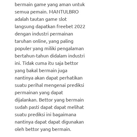
bermain game yang aman untuk
semua pemain. MANTULBRO
adalah tautan game slot
langsung dapatkan freebet 2022
dengan industri permainan
taruhan online, yang paling
populer yang miliki pengalaman
bertahun-tahun didalam industri
ini. Tidak cuma itu saja bettor
yang bakal bermain juga
nantinya akan dapat perhatikan
suatu perihal mengenai prediksi
permainan yang dapat
dijalankan. Bettor yang bermain
sudah pasti dapat dapat melihat
suatu prediksi ini bagaimana
nantinya dapat dapat digunakan
oleh bettor yang bermain.