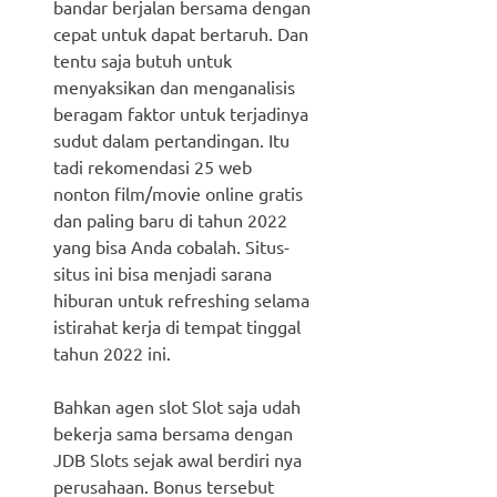
bandar berjalan bersama dengan
cepat untuk dapat bertaruh. Dan
tentu saja butuh untuk
menyaksikan dan menganalisis
beragam faktor untuk terjadinya
sudut dalam pertandingan. Itu
tadi rekomendasi 25 web
nonton film/movie online gratis
dan paling baru di tahun 2022
yang bisa Anda cobalah. Situs-
situs ini bisa menjadi sarana
hiburan untuk refreshing selama
istirahat kerja di tempat tinggal
tahun 2022 ini.
Bahkan agen slot Slot saja udah
bekerja sama bersama dengan
JDB Slots sejak awal berdiri nya
perusahaan. Bonus tersebut