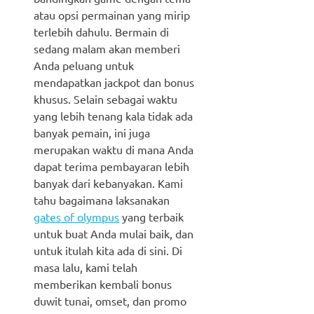
atau opsi permainan yang mirip
terlebih dahulu. Bermain di
sedang malam akan memberi
Anda peluang untuk
mendapatkan jackpot dan bonus
khusus. Selain sebagai waktu
yang lebih tenang kala tidak ada
banyak pemain, ini juga
merupakan waktu di mana Anda
dapat terima pembayaran lebih
banyak dari kebanyakan. Kami
tahu bagaimana laksanakan
gates of olympus
yang terbaik
untuk buat Anda mulai baik, dan
untuk itulah kita ada di sini. Di
masa lalu, kami telah
memberikan kembali bonus
duwit tunai, omset, dan promo