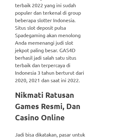
terbaik 2022 yang ini sudah
populer dan terkenal di group
beberapa slotter Indonesia.
Situs slot deposit pulsa
Spadegaming akan menolong
Anda memenangi judi slot
jekpot paling besar. GAS4D
berhasil jadi salah satu situs
terbaik dan terpercaya di
Indonesia 3 tahun berturut dari
2020, 2021 dan saat ini 2022.
Nikmati Ratusan
Games Resmi, Dan
Casino Online
Jadi bisa dikatakan, pasar untuk