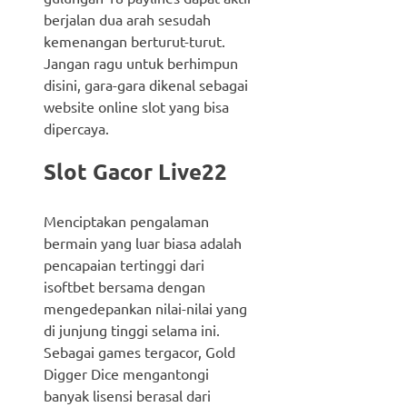
berjalan dua arah sesudah
kemenangan berturut-turut.
Jangan ragu untuk berhimpun
disini, gara-gara dikenal sebagai
website online slot yang bisa
dipercaya.
Slot Gacor Live22
Menciptakan pengalaman
bermain yang luar biasa adalah
pencapaian tertinggi dari
isoftbet bersama dengan
mengedepankan nilai-nilai yang
di junjung tinggi selama ini.
Sebagai games tergacor, Gold
Digger Dice mengantongi
banyak lisensi berasal dari