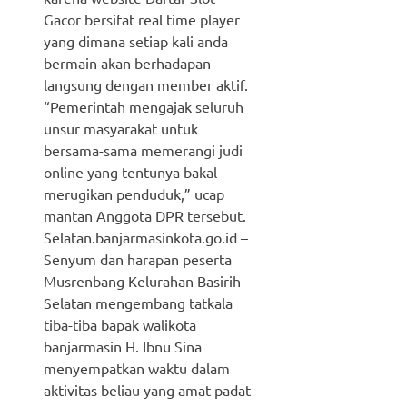
Gacor bersifat real time player
yang dimana setiap kali anda
bermain akan berhadapan
langsung dengan member aktif.
“Pemerintah mengajak seluruh
unsur masyarakat untuk
bersama-sama memerangi judi
online yang tentunya bakal
merugikan penduduk,” ucap
mantan Anggota DPR tersebut.
Selatan.banjarmasinkota.go.id –
Senyum dan harapan peserta
Musrenbang Kelurahan Basirih
Selatan mengembang tatkala
tiba-tiba bapak walikota
banjarmasin H. Ibnu Sina
menyempatkan waktu dalam
aktivitas beliau yang amat padat