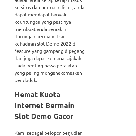
ke situs dan bermain disini, anda
dapat mendapat banyak
keuntungan yang pastinya
membuat anda semakin
dorongan bermain disini.
kehadiran slot Demo 2022 di
feature yang gampang dipegang
dan juga dapat kemana sajakah
tiada penting bawa peralatan
yang paling menganakemaskan
penduduk.
Hemat Kuota
Internet Bermain
Slot Demo Gacor
Kami sebagai pelopor perjudian