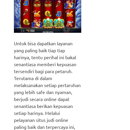
Untuk bisa dapatkan layanan
yang paling baik tiap tiap
harinya, tentu perihal ini bakal
senantiasa memberi kepuasan
tersendiri bagi para petaruh.
Terutama di dalam
melaksanakan setiap pertaruhan
yang lebih safe dan nyaman,
berjudi secara online dapat
senantiasa berikan kepuasan
setiap harinya. Melalui
pelayanan situs judi online
paling baik dan terpercaya ini,