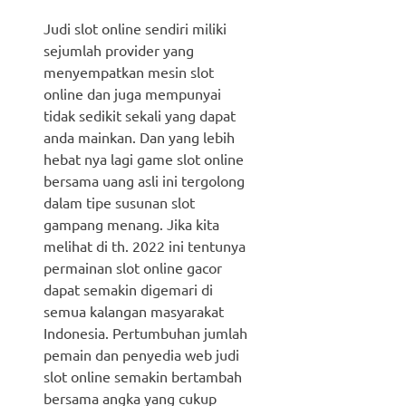
Judi slot online sendiri miliki
sejumlah provider yang
menyempatkan mesin slot
online dan juga mempunyai
tidak sedikit sekali yang dapat
anda mainkan. Dan yang lebih
hebat nya lagi game slot online
bersama uang asli ini tergolong
dalam tipe susunan slot
gampang menang. Jika kita
melihat di th. 2022 ini tentunya
permainan slot online gacor
dapat semakin digemari di
semua kalangan masyarakat
Indonesia. Pertumbuhan jumlah
pemain dan penyedia web judi
slot online semakin bertambah
bersama angka yang cukup