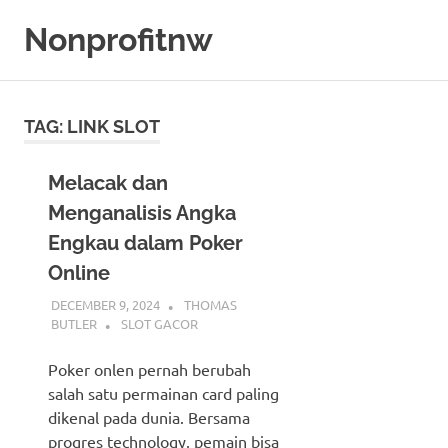
Skip
Nonprofitnw
to
content
Bocoran
Slot
Gacor
TAG:
LINK SLOT
Hari
Ini
Melacak dan
Menganalisis Angka
Engkau dalam Poker
Online
DECEMBER 9, 2024
THOMAS
BUTLER
SLOT GACOR
Poker onlen pernah berubah
salah satu permainan card paling
dikenal pada dunia. Bersama
progres technology, pemain bisa