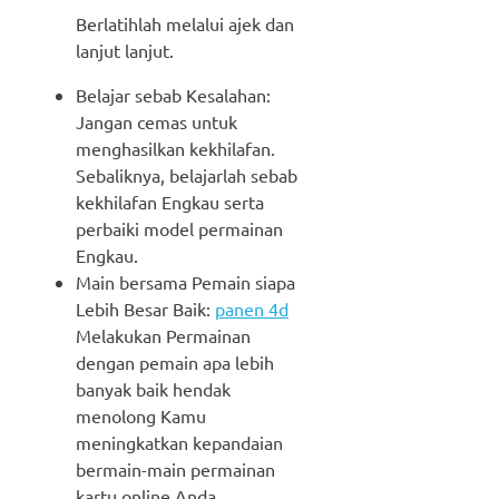
Berlatihlah melalui ajek dan
lanjut lanjut.
Belajar sebab Kesalahan:
Jangan cemas untuk
menghasilkan kekhilafan.
Sebaliknya, belajarlah sebab
kekhilafan Engkau serta
perbaiki model permainan
Engkau.
Main bersama Pemain siapa
Lebih Besar Baik:
panen 4d
Melakukan Permainan
dengan pemain apa lebih
banyak baik hendak
menolong Kamu
meningkatkan kepandaian
bermain-main permainan
kartu online Anda.