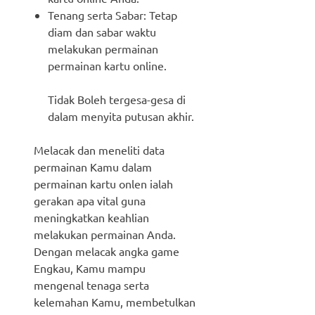
Tenang serta Sabar: Tetap
diam dan sabar waktu
melakukan permainan
permainan kartu online.
Tidak Boleh tergesa-gesa di
dalam menyita putusan akhir.
Melacak dan meneliti data
permainan Kamu dalam
permainan kartu onlen ialah
gerakan apa vital guna
meningkatkan keahlian
melakukan permainan Anda.
Dengan melacak angka game
Engkau, Kamu mampu
mengenal tenaga serta
kelemahan Kamu, membetulkan