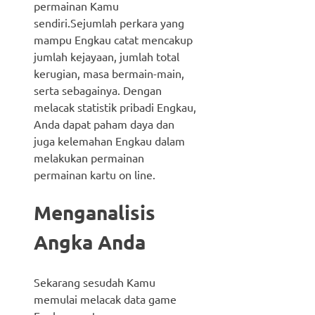
permainan Kamu
sendiri.Sejumlah perkara yang
mampu Engkau catat mencakup
jumlah kejayaan, jumlah total
kerugian, masa bermain-main,
serta sebagainya. Dengan
melacak statistik pribadi Engkau,
Anda dapat paham daya dan
juga kelemahan Engkau dalam
melakukan permainan
permainan kartu on line.
Menganalisis
Angka Anda
Sekarang sesudah Kamu
memulai melacak data game