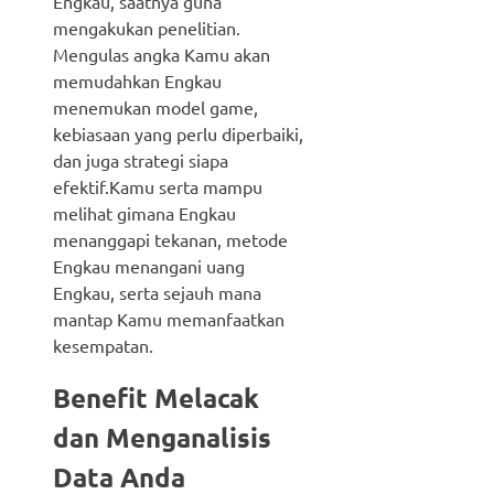
Engkau, saatnya guna
mengakukan penelitian.
Mengulas angka Kamu akan
memudahkan Engkau
menemukan model game,
kebiasaan yang perlu diperbaiki,
dan juga strategi siapa
efektif.Kamu serta mampu
melihat gimana Engkau
menanggapi tekanan, metode
Engkau menangani uang
Engkau, serta sejauh mana
mantap Kamu memanfaatkan
kesempatan.
Benefit Melacak
dan Menganalisis
Data Anda